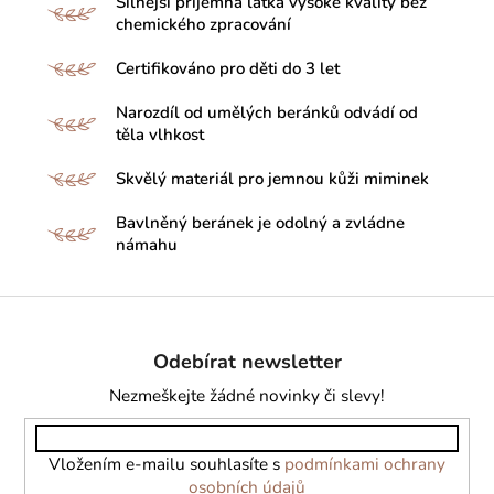
Silnější příjemná látka vysoké kvality bez
chemického zpracování
Certifikováno pro děti do 3 let
Narozdíl od umělých beránků odvádí od
těla vlhkost
Skvělý materiál pro jemnou kůži miminek
Bavlněný beránek je odolný a zvládne
námahu
Z
á
Odebírat newsletter
p
a
Nezmeškejte žádné novinky či slevy!
t
í
Vložením e-mailu souhlasíte s
podmínkami ochrany
osobních údajů