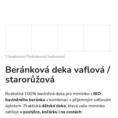
a
j
í
t
?
Průměrné
1 hodnocení
Podrobnosti hodnocení
HLEDAT
hodnocení
Beránková deka vaflová /
produktu
je
starorůžová
5,0
z
D
5
o
hvězdiček.
Rozkošná 100% bavlněná deka
pro miminko z
BIO
p
bavlněného beránka
v kombinaci s příjemným vaflovým
o
úpletem.
Praktická
dětská deka
, která vaše miminko
r
zahřeje
v postýlce, kočárku i na cestách
.
u