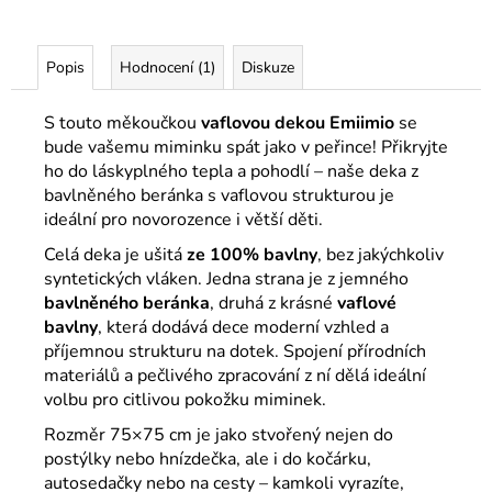
Popis
Hodnocení (1)
Diskuze
S touto měkoučkou
vaflovou dekou Emiimio
se
bude vašemu miminku spát jako v peřince! Přikryjte
ho do láskyplného tepla a pohodlí – naše deka z
bavlněného beránka s vaflovou strukturou je
ideální pro novorozence i větší děti.
Celá deka je ušitá
ze 100% bavlny
, bez jakýchkoliv
syntetických vláken. Jedna strana je z jemného
bavlněného beránka
, druhá z krásné
vaflové
bavlny
, která dodává dece moderní vzhled a
příjemnou strukturu na dotek. Spojení přírodních
materiálů a pečlivého zpracování z ní dělá ideální
volbu pro citlivou pokožku miminek.
Rozměr 75×75 cm je jako stvořený nejen do
postýlky nebo hnízdečka, ale i do kočárku,
autosedačky nebo na cesty – kamkoli vyrazíte,