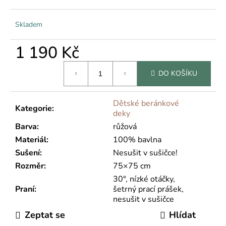
č
u
j
Skladem
e
m
1 190 Kč
e
Měrná
DO KOŠÍKU
cena:
Dětské beránkové
Kategorie
:
deky
Barva
:
růžová
Materiál
:
100% bavlna
Sušení
:
Nesušit v sušičce!
Rozměr
:
75×75 cm
30°, nízké otáčky,
Praní
:
šetrný prací prášek,
nesušit v sušičce
Zeptat se
Hlídat