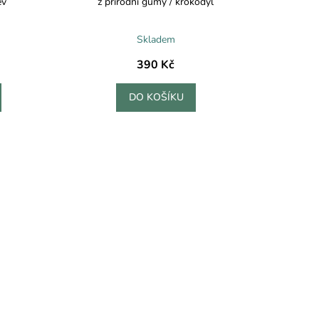
ev
z přírodní gumy / krokodýl
Skladem
390 Kč
DO KOŠÍKU