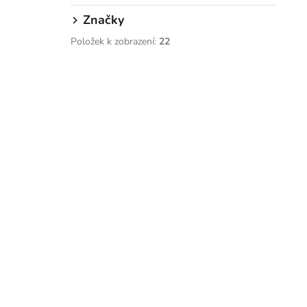
p
a
Značky
í
n
Položek k zobrazení:
22
i
e
l