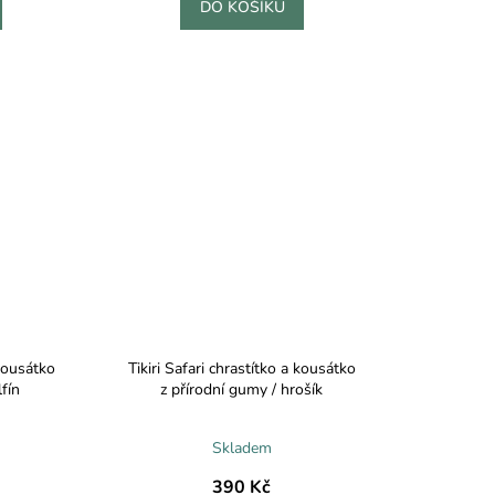
DO KOŠÍKU
 kousátko
Tikiri Safari chrastítko a kousátko
fín
z přírodní gumy / hrošík
Skladem
390 Kč