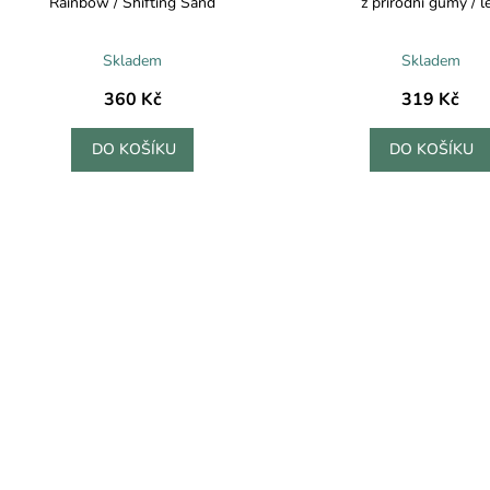
Rainbow / Shifting Sand
z přírodní gumy / l
Skladem
Skladem
360 Kč
319 Kč
DO KOŠÍKU
DO KOŠÍKU