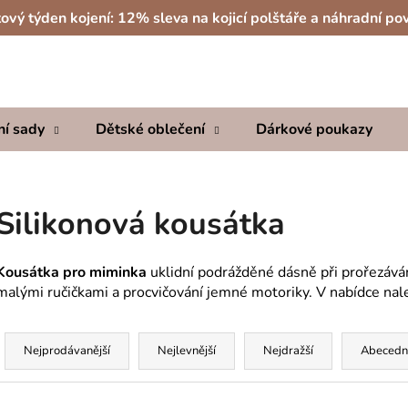
ový týden kojení: 12% sleva na kojicí polštáře a náhradní po
Co potřebujete najít?
ní sady
Dětské oblečení
Dárkové poukazy
HLEDAT
Silikonová kousátka
Doporučujeme
Kousátka pro miminka
uklidní podrážděné dásně při prořezáván
malými ručičkami a procvičování jemné motoriky.
V nabídce nal
Ř
a
Nejprodávanější
Nejlevnější
Nejdražší
Abecedn
z
e