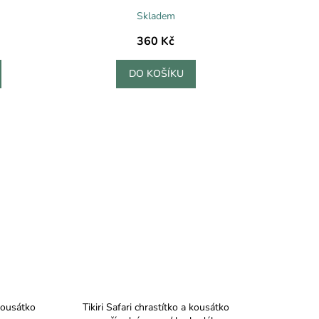
Skladem
360 Kč
DO KOŠÍKU
 kousátko
Tikiri Safari chrastítko a kousátko