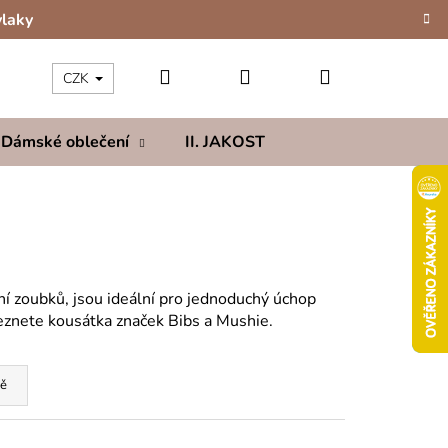
vlaky
Hledat
Přihlášení
Nákupní
CZK
Dámské oblečení
II. JAKOST
Kolekce
Hod
košík
í zoubků, jsou ideální pro jednoduchý úchop
eznete kousátka značek Bibs a Mushie.
ě