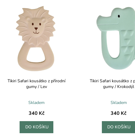
V
n
ý
p
p
r
s
o
p
d
r
u
o
k
d
t
u
ů
k
Tikiri Safari kousátko z přírodní
Tikiri Safari kousátko z 
t
gumy / Lev
gumy / Krokodýl
ů
Skladem
Skladem
340 Kč
340 Kč
DO KOŠÍKU
DO KOŠÍKU