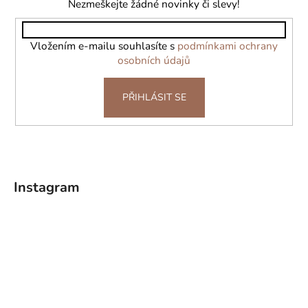
a
Nezmeškejte žádné novinky či slevy!
t
í
Vložením e-mailu souhlasíte s
podmínkami ochrany
osobních údajů
PŘIHLÁSIT SE
Instagram