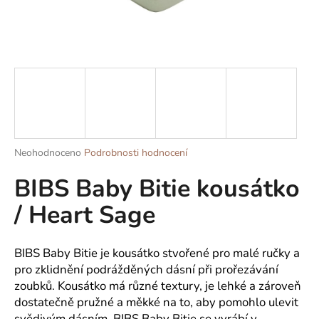
a
j
í
t
?
Průměrné
Neohodnoceno
Podrobnosti hodnocení
HLEDAT
hodnocení
BIBS Baby Bitie kousátko
produktu
je
/ Heart Sage
0,0
z
D
5
o
hvězdiček.
BIBS Baby Bitie je kousátko stvořené pro malé ručky a
p
pro zklidnění podrážděných dásní při prořezávání
o
zoubků. Kousátko má různé textury, je lehké a zároveň
r
dostatečně pružné a měkké na to, aby pomohlo ulevit
u
svědivým dásním. BIBS Baby Bitie se vyrábí v