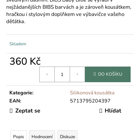
č
nejžádanějších BIBS barvách a je zároveň kousátkem,
u
j
hračkou i stylovým doplňkem ve výbavičce vašeho
e
děťátka.
m
e
Skladem
360 Kč
Měrná
DO KOŠÍKU
cena:
Kategorie
:
Silikonová kousátka
EAN
:
5713795204397
Zeptat se
Hlídat
Popis
Hodnocení
Diskuze