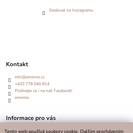
Sledovat na Instagramu
Kontakt
info
@
emiimio.cz
+420 778 540 814
Podívejte se i na náš Facebook!
emiimio
Informace pro vás
Kde se potkáme v roce 2026?
Tento web používá soubory cookie. Dalším procházením