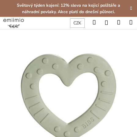
K
Přejít
Světový týden kojení: 12% sleva na kojicí polštáře a
na
o
náhradní povlaky. Akce platí do dnešní půlnoci.
obsah
Zpět
Zpět
š
Hledat
Nákup
M
Přihlášení
CZK
í
C
košík
k
o
p
o
t
ř
e
b
u
j
e
t
e
n