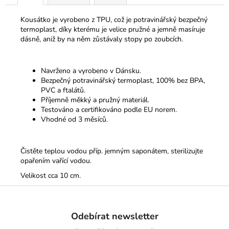
Kousátko je vyrobeno z TPU, což je potravinářský bezpečný
termoplast, díky kterému je velice pružné a jemně masíruje
dásně, aniž by na něm zůstávaly stopy po zoubcích.
Navrženo a vyrobeno v Dánsku.
Bezpečný potravinářský termoplast, 100% bez BPA,
PVC a ftalátů.
Příjemně měkký a pružný materiál.
Testováno a certifikováno podle EU norem.
Vhodné od 3 měsíců.
Čistěte teplou vodou příp. jemným saponátem, sterilizujte
opařením vařící vodou.
Velikost cca 10 cm.
Z
á
Odebírat newsletter
p