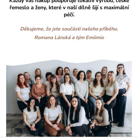
Každý váš nákup podporuje lokální výrobu, české
řemeslo a ženy, které v naší dílně šijí s maximální
péčí.
Děkujeme, že jste součástí našeho příběhu.
Romana Lánská a tým Emiimio