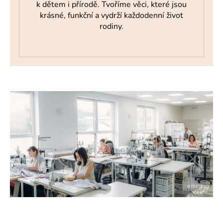
k dětem i přírodě. Tvoříme věci, které jsou
a
krásné, funkční a vydrží každodenní život
j
rodiny.
í
t
?
HLEDAT
D
o
p
o
r
u