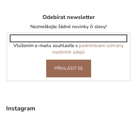
Z
á
Odebírat newsletter
p
a
Nezmeškejte žádné novinky či slevy!
t
í
Vložením e-mailu souhlasíte s
podmínkami ochrany
osobních údajů
PŘIHLÁSIT SE
Instagram