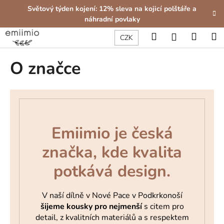
K
Přejít
Světový týden kojení: 12% sleva na kojicí polštáře a
na
o
náhradní povlaky
obsah
Zpět
Zpět
š
Hledat
Nákup
M
Přihlášení
CZK
í
C
košík
k
O značce
o
p
o
t
ř
Emiimio je česká
e
b
značka, kde kvalita
u
potkává design.
j
e
V naší dílně v Nové Pace v Podkrkonoší
t
šijeme kousky pro nejmenší
s citem pro
e
detail, z kvalitních materiálů a s respektem
n