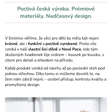
č
u
Poctivá česká výroba. Prémiové
j
materiály. Nadčasový design.
e
m
e
V Emiimio věříme, že věci pro děti by měly být nejen
krásné
, ale i
funkční
a
poctivě vyrobené
. Proto vše
vzniká v naší
vlastní šicí dílně v Nové Pace
, kde tým
zkušených švadlenek šije srdcem – kousek po kousku, s
citem pro detail a ohledem na přírodu.
Každý produkt vzniká od návrhu až po poslední steh pod
jednou střechou. Díky tomu si můžeme dovolit to, na
čem nám záleží nejvíc – osobní přístup, kontrolu kvality a
promyšlený design.