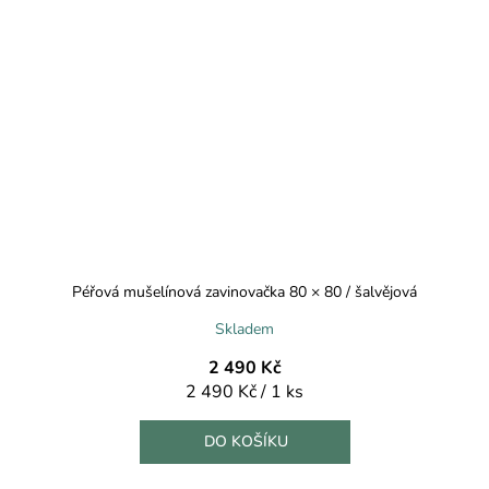
Péřová mušelínová zavinovačka 80 × 80 / šalvějová
Skladem
2 490 Kč
Měrná
2 490 Kč / 1 ks
cena:
DO KOŠÍKU