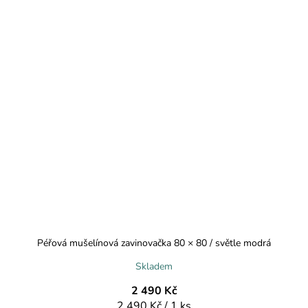
Péřová mušelínová zavinovačka 80 × 80 / světle modrá
Skladem
2 490 Kč
Měrná
2 490 Kč / 1 ks