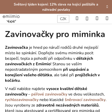
K
Přejít
Světový týden kojení: 12% sleva na kojicí polštáře a
na
o
náhradní povlaky
obsah
Zpět
Zpět
š
Hledat
Nákup
M
Přihlášení
CZK
í
C
košík
k
Zavinovačky pro miminka
o
p
o
Zavinovačka
je hned po náručí rodičů druhé nejlepší
t
místo ke spinkání. Dopřejte svému miminku pocit
bezpečí, tepla a pohodlí při odpočinku v
dětských
ř
zavinovačkách z Emiimio
! Stanou se vaším
e
nepostradatelným pomocníkem
při uspávání a
b
konejšení vašeho děťátka
, ale také při
projížďkách v
u
kočárku
.
j
V naší nabídce najdete
vysoce kvalitní dětské
e
zavinovačky
–
péřové zavinovačky
ve dvou velikostech
,
t
rychlozavinovačky
nebo klasické
šněrovací zavinovačky
.
e
Jsou vyrobeny ze
zdravotně nezávadných materiálů
,
které jsou atestované a certifikované pro miminka od
n