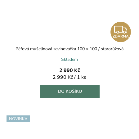
Z
ZDARMA
D
Péřová mušelínová zavinovačka 100 × 100 / starorůžová
A
Skladem
R
2 990 Kč
Měrná
2 990 Kč / 1 ks
M
cena:
A
DO KOŠÍKU
NOVINKA