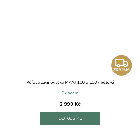
Z
ZDARMA
D
Péřová zavinovačka MAXI 100 x 100 / béžová
A
Skladem
R
2 990 Kč
M
DO KOŠÍKU
A