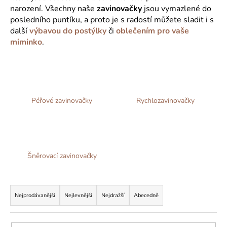
narození. Všechny naše
zavinovačky
jsou vymazlené do
a
posledního puntíku, a proto je s radostí můžete sladit i s
j
další
výbavou do postýlky
či
oblečením pro vaše
í
miminko
.
t
?
Péřové zavinovačky
Rychlozavinovačky
HLEDAT
Šněrovací zavinovačky
D
o
Ř
p
o
a
Nejprodávanější
Nejlevnější
Nejdražší
Abecedně
r
z
u
e