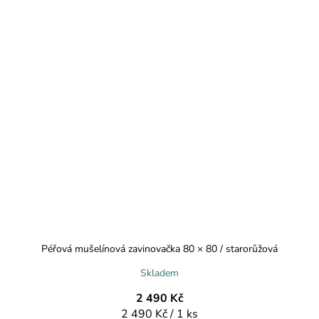
Péřová mušelínová zavinovačka 80 × 80 / starorůžová
Skladem
2 490 Kč
Měrná
2 490 Kč / 1 ks