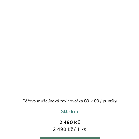
Péřová mušelínová zavinovačka 80 × 80 / puntíky
Skladem
2 490 Kč
Měrná
2 490 Kč / 1 ks
cena: