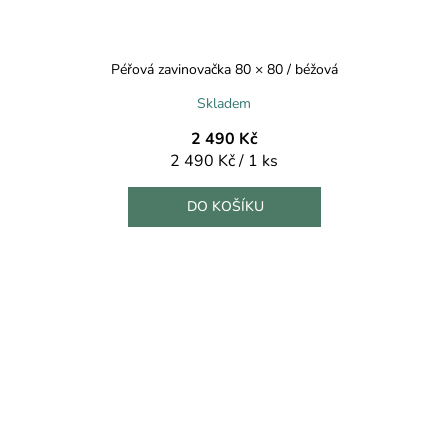
Péřová zavinovačka 80 × 80 / béžová
Skladem
2 490 Kč
Měrná
2 490 Kč / 1 ks
cena:
DO KOŠÍKU