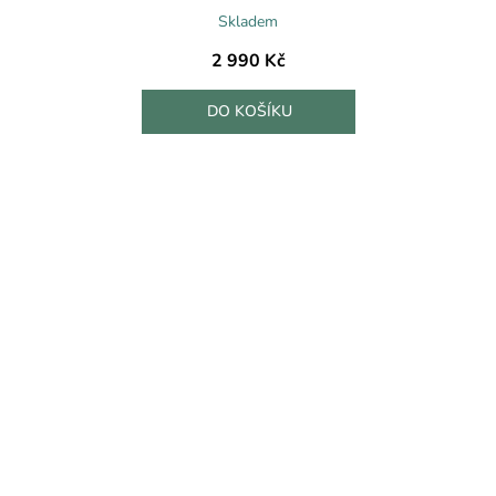
A
Skladem
R
2 990 Kč
M
DO KOŠÍKU
A