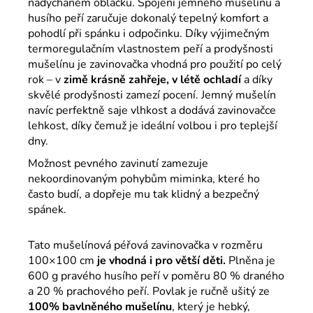
nadýchaném obláčku. Spojení jemného mušelínu a
husího peří zaručuje dokonalý tepelný komfort a
pohodlí při spánku i odpočinku. Díky výjimečným
termoregulačním vlastnostem peří a prodyšnosti
mušelínu je zavinovačka vhodná pro použití po celý
rok – v
zimě krásně zahřeje, v létě ochladí
a díky
skvělé prodyšnosti zamezí pocení. Jemný mušelín
navíc perfektně saje vlhkost a dodává zavinovačce
lehkost, díky čemuž je ideální volbou i pro teplejší
dny.
Možnost pevného zavinutí zamezuje
nekoordinovaným pohybům miminka, které ho
často budí, a dopřeje mu tak klidný a bezpečný
spánek.
Tato mušelínová péřová zavinovačka v rozměru
100×100 cm
je vhodná i pro větší děti.
Plněna je
600 g pravého husího peří v poměru 80 % draného
a 20 % prachového peří. Povlak je ručně ušitý ze
100% bavlněného mušelínu
, který je hebký,