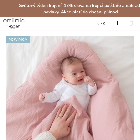
K
Přejít
Světový týden kojení: 12% sleva na kojicí polštáře a náhrad
na
o
povlaky. Akce platí do dnešní půlnoci.
obsah
Zpět
Zpět
š
Hledat
Př
CZK
í
C
k
NOVINKA
o
p
o
t
ř
e
b
u
j
e
t
e
n