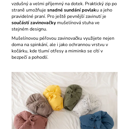
vzdušný a velmi příjemný na dotek. Praktický zip po
straně umožňuje
snadné sundání povlak
u a jeho
pravidelné praní. Pro ještě pevnější zavinutí je
součástí zavinovačky
mušelínová stuha ve
stejném designu.
Mušelínovou péřovou zavinovačku využijete nejen
doma na spinkání, ale i jako ochrannou vrstvu v
kočárku, kde tlumí otřesy a miminko se cítí v
bezpečí a pohodlí.