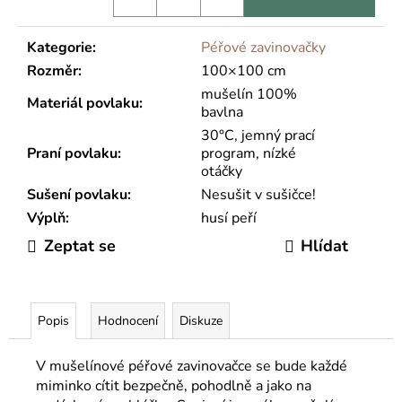
Kategorie
:
Péřové zavinovačky
Rozměr
:
100×100 cm
mušelín 100%
Materiál povlaku
:
bavlna
30°C, jemný prací
Praní povlaku
:
program, nízké
otáčky
Sušení povlaku
:
Nesušit v sušičce!
Výplň
:
husí peří
Zeptat se
Hlídat
Popis
Hodnocení
Diskuze
V mušelínové péřové zavinovačce se bude každé
miminko cítit bezpečně, pohodlně a jako na