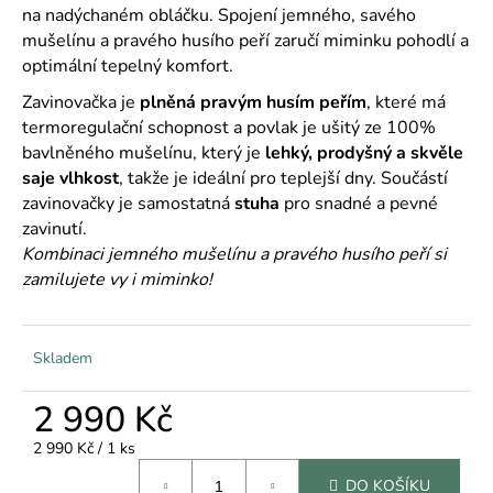
č
na nadýchaném obláčku. Spojení jemného, savého
u
mušelínu a pravého husího peří zaručí miminku pohodlí a
j
optimální tepelný komfort.
e
m
Zavinovačka je
plněná pravým husím peřím
, které má
e
termoregulační schopnost a povlak je ušitý ze 100%
bavlněného mušelínu, který je
lehký, prodyšný a skvěle
saje vlhkost
, takže je ideální pro teplejší dny. Součástí
zavinovačky je samostatná
stuha
pro snadné a pevné
zavinutí.
Kombinaci jemného mušelínu a pravého husího peří si
zamilujete vy i miminko!
Skladem
2 990 Kč
Měrná
2 990 Kč / 1 ks
cena:
DO KOŠÍKU