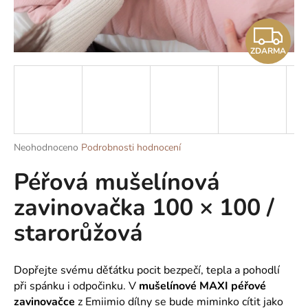
a
Z
j
í
ZDARMA
D
t
?
A
R
M
Průměrné
Neohodnoceno
Podrobnosti hodnocení
HLEDAT
hodnocení
A
Péřová mušelínová
produktu
je
zavinovačka 100 × 100 /
0,0
z
D
starorůžová
5
o
hvězdiček.
p
o
Dopřejte svému děťátku pocit bezpečí, tepla a pohodlí
r
při spánku i odpočinku. V
mušelínové MAXI péřové
u
zavinovačce
z Emiimio dílny se bude miminko cítit jako