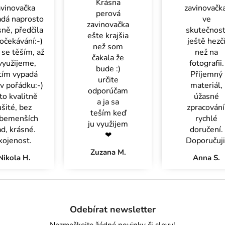
Krásna
avinovačka
zavinovačka
perová
adá naprosto
ve
zavinovačka
ně, předčila
skutečnost
ešte krajšia
očekávání:-)
ještě hezč
než som
se těším, až
než na
čakala že
 využijeme,
fotografii.
bude :)
tím vypadá
Příjemný
určite
v pořádku:-)
materiál,
odporúčam
 to kvalitně
úžasné
a ja sa
ušité, bez
zpracování
teším keď
bemenších
rychlé
ju využijem
d, krásné.
doručení.
❤
ojenost.
Doporučuji
Zuzana M.
Nikola H.
Anna S.
Z
á
Odebírat newsletter
p
a
Nezmeškejte žádné novinky či slevy!