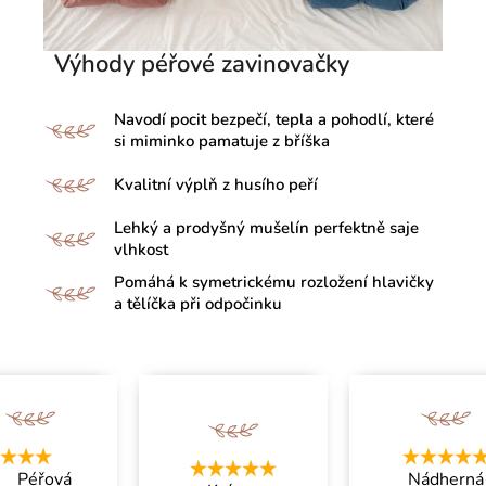
Výhody péřové zavinovačky
Navodí pocit bezpečí, tepla a pohodlí, které
si miminko pamatuje z bříška
Kvalitní výplň z husího peří
Lehký a prodyšný mušelín perfektně saje
vlhkost
Pomáhá k symetrickému rozložení hlavičky
a tělíčka při odpočinku
Péřová
Nádherná