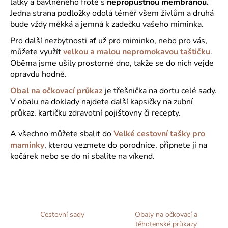
látky a bavlněného froté s
nepropustnou membránou.
a
Jedna strana podložky odolá téměř všem živlům a druhá
j
bude vždy měkká a jemná k zadečku vašeho miminka.
í
Pro další nezbytnosti ať už pro miminko, nebo pro vás,
t
můžete využít
velkou a malou nepromokavou taštičku
.
Oběma jsme ušily prostorné dno, takže se do nich vejde
?
opravdu hodně.
Obal na očkovací průkaz
je třešnička na dortu celé sady.
V obalu na doklady najdete další kapsičky na zubní
průkaz, kartičku zdravotní pojišťovny či recepty.
HLEDAT
A všechno můžete sbalit do
Velké cestovní tašky pro
maminky
, kterou vezmete do porodnice, připnete ji na
kočárek nebo se do ni sbalíte na víkend.
D
o
p
o
r
Cestovní sady
Obaly na očkovací a
u
těhotenské průkazy