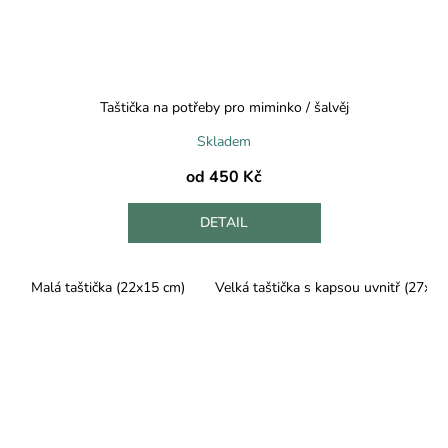
Taštička na potřeby pro miminko / šalvěj
Skladem
od
450 Kč
DETAIL
Malá taštička (22x15 cm)
Velká taštička s kapsou uvnitř (27x25