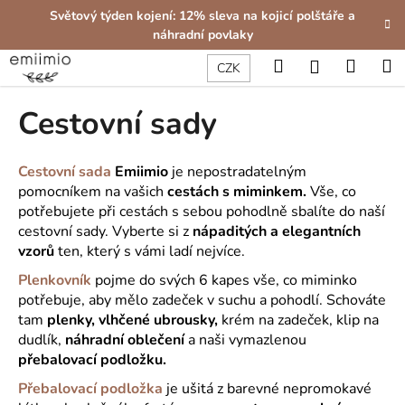
K
Přejít
Světový týden kojení: 12% sleva na kojicí polštáře a
na
o
náhradní povlaky
obsah
Zpět
Zpět
š
Hledat
Nákup
M
Přihlášení
CZK
í
C
košík
k
Cestovní sady
o
p
o
Cestovní sada
Emiimio
je nepostradatelným
t
pomocníkem na vašich
cestách
s miminkem.
Vše, co
potřebujete při cestách s sebou pohodlně sbalíte do naší
ř
cestovní sady. Vyberte si z
nápaditých a elegantních
e
vzorů
ten, který s vámi ladí nejvíce.
b
Plenkovník
pojme do svých 6 kapes vše, co miminko
u
potřebuje, aby mělo zadeček v suchu a pohodlí. Schováte
j
tam
plenky, vlhčené ubrousky,
krém na zadeček, klip na
e
dudlík,
náhradní oblečení
a naši vymazlenou
t
přebalovací podložku.
e
Přebalovací podložka
je ušitá z barevné nepromokavé
n