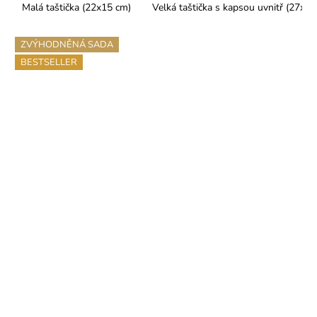
Malá taštička (22x15 cm)
Velká taštička s kapsou uvnitř (27x25
ZVÝHODNĚNÁ SADA
BESTSELLER