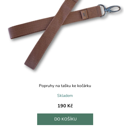
p
r
o
d
u
k
t
ů
Popruhy na tašku ke kočárku
Skladem
190 Kč
DO KOŠÍKU