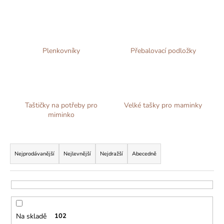
č
u
j
e
m
Plenkovníky
Přebalovací podložky
e
Taštičky na potřeby pro
Velké tašky pro maminky
miminko
Ř
a
Nejprodávanější
Nejlevnější
Nejdražší
Abecedně
z
e
n
í
Na skladě
102
p