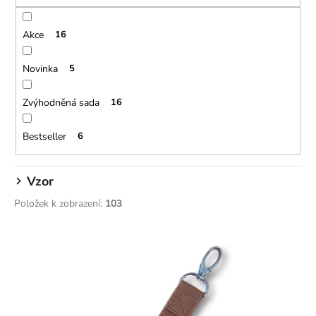
r
o
Akce
16
d
u
Novinka
5
k
t
Zvýhodněná sada
16
ů
Bestseller
6
Vzor
Položek k zobrazení:
103
V
ý
p
i
s