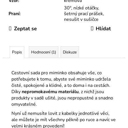
Vzor
:
krémová
30°, nízké otáčky,
Praní
:
šetrný prací prášek,
nesušit v sušičce
Zeptat se
Hlídat
Popis
Hodnocení (1)
Diskuze
Cestovní sada pro miminko obsahuje vše, co
potřebujete k tomu, abyste své miminko udržela
čisté, spokojené a klidné, a to doma i na cestách.
Díky
nepromokavému materiálu
, z nichž jsou
produkty v sadě ušité, jsou nepropustné a snadno
omyvatelné.
Nyní už nemusíte lovit z kabelky jednotlivé věci,
ale můžete je mít všechny pěkně po ruce a navíc ve
velmi krásném provedení!