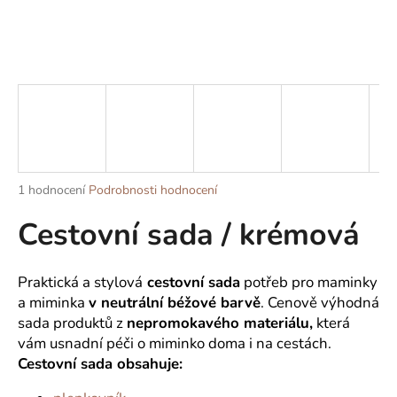
a
j
í
t
?
Průměrné
1 hodnocení
Podrobnosti hodnocení
HLEDAT
hodnocení
Cestovní sada / krémová
produktu
je
5,0
z
D
Praktická a stylová
cestovní sada
potřeb pro maminky
5
o
a miminka
v neutrální béžové barvě
. Cenově výhodná
hvězdiček.
p
sada produktů z
nepromokavého materiálu,
která
o
vám usnadní péči o miminko doma i na cestách.
r
Cestovní sada obsahuje:
u