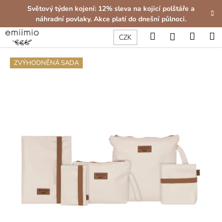
K
Přejít
Světový týden kojení: 12% sleva na kojicí polštáře a
na
o
náhradní povlaky. Akce platí do dnešní půlnoci.
obsah
Zpět
Zpět
š
Hledat
Nákup
M
Přihlášení
CZK
í
C
košík
k
ZVÝHODNĚNÁ SADA
o
p
o
t
ř
e
b
u
j
e
t
e
n