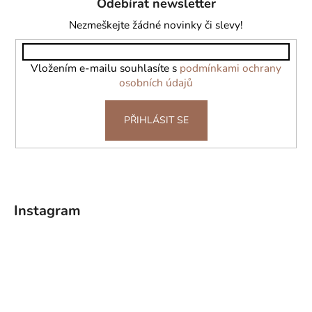
Odebírat newsletter
p
a
Nezmeškejte žádné novinky či slevy!
t
í
Vložením e-mailu souhlasíte s
podmínkami ochrany
osobních údajů
PŘIHLÁSIT SE
Instagram