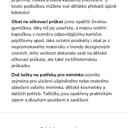
touto podložkou můžete své děťátko přebalit úplně
kdekoliv!
Obal na očkovací průkaz
jsme opatřili širokou
gumičkou, díky níž jej uzavřete, a malou vnitřní
kapsičkou v rozměru odpovídajícímu kartičce
pojišťovny apod. Jako ostatní produkty i obal je z
nepromokavého materiálu v trendy designových
vzorech. Jeho velikost dokonale sedí na dětské
očkovací průkazy, ale také na těhotenskou
průkazku.
Dvě tašky na potřeby pro miminko
oceníte
zejména pro uložení ušpiněného nebo mokrého
oblečení vašeho miminka, dětské kosmetiky a
dalších potřeb. Taštičky jsou opatřeny praktickým
zipem a dlouhým poutkem k zavěšení.
Z
á