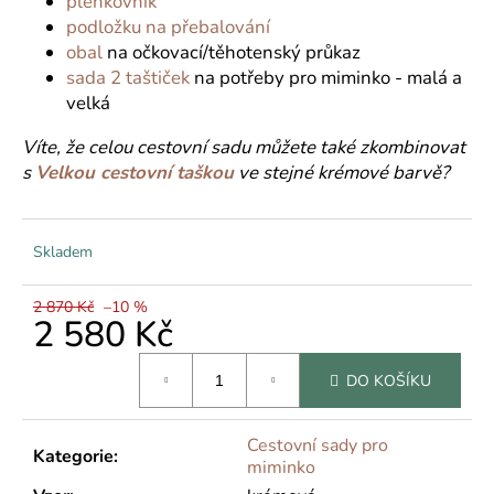
č
plenkovník
u
podložku na přebalování
j
obal
na očkovací/těhotenský průkaz
e
sada 2 taštiček
na potřeby pro miminko - malá a
m
velká
e
Víte, že celou cestovní sadu můžete také zkombinovat
s
Velkou cestovní taškou
ve stejné krémové barvě?
Skladem
2 870 Kč
–10 %
2 580 Kč
Měrná
DO KOŠÍKU
cena:
Cestovní sady pro
Kategorie
:
miminko