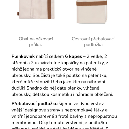
Obal na očkovací
Cestovní přebalovací
průkaz
podložka
Plenkovník
nabízí celkem
6 kapes
– 2 velké, 2
střední a 2 uzavíratelné kapsičky na patentky, z
nichž jedna má praktický otvor na vlhčené
ubrousky. Součástí je také poutko na patentku,
které může sloužit třeba jako klip na náhradní
dudlík! Snadno do něj dáte plenky, vlhčené
ubrousky, dětskou kosmetiku i náhradní oblečení.
Přebalovací podložku
šijeme ze dvou vrstev –
vnější designové strany z nepromokavé látky a
vnitřní jednobarevné z froté bavlny s nepropustnou
membránou. Díky tomuto vrstvení je podložka
příjemná, měkká a odolá každému znečištění. S