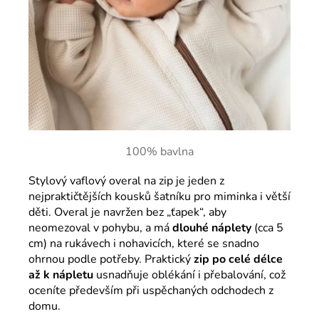
100% bavlna
Stylový vaflový overal na zip je jeden z
nejpraktičtějších kousků šatníku pro miminka i větší
děti. Overal je navržen bez „ťapek“, aby
neomezoval v pohybu, a má
dlouhé náplety
(cca 5
cm) na rukávech i nohavicích, které se snadno
ohrnou podle potřeby. Praktický
zip po celé délce
až k nápletu
usnadňuje oblékání i přebalování, což
oceníte především při uspěchaných odchodech z
domu.