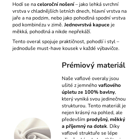
Hodí se na
celoroční nošení
– jako lehká svrchní
vrstva v chladnějších letních dnech, hlavní vrstva na
jaře a na podzim, nebo jako pohodlná spodní vrstva
pod kombinézu v zimě.
Jednovrstvá kapuce
je
měkká, pohodlná a nikde nepřekáží.
Tento overal spojuje praktičnost, pohodlí i styl –
jednoduše must-have kousek v každé výbavičce.
Prémiový materiál
Naše vaflové overaly jsou
ušité z jemného
vaflového
úpletu ze 100% bavlny
,
který vyniká svou jedinečnou
strukturou. Tento materiál je
nejen krásný na pohled, ale
především
prodyšný, měkký
a příjemný na dotek
. Díky
vaflové struktuře se lépe