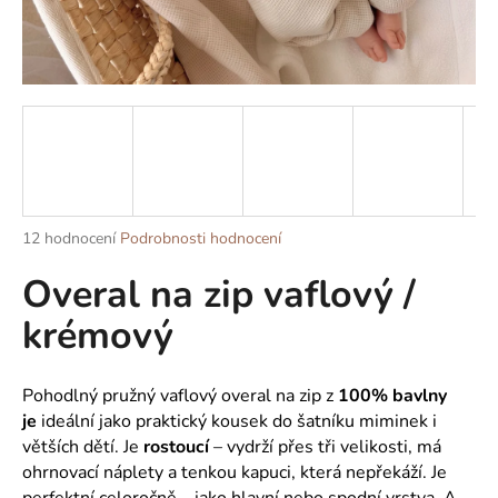
a
j
í
t
?
Průměrné
12 hodnocení
Podrobnosti hodnocení
HLEDAT
hodnocení
Overal na zip vaflový /
produktu
je
krémový
5,0
z
D
5
o
hvězdiček.
Pohodlný pružný vaflový overal na zip z
100% bavlny
p
je
ideální jako praktický kousek do šatníku miminek i
o
větších dětí. Je
rostoucí
– vydrží přes tři velikosti, má
r
ohrnovací náplety a tenkou kapuci, která nepřekáží. Je
u
perfektní celoročně – jako hlavní nebo spodní vrstva. A