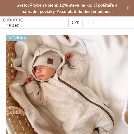
K
Přejít
Světový týden kojení: 12% sleva na kojicí polštáře a
na
o
náhradní povlaky. Akce platí do dnešní půlnoci.
obsah
Zpět
Zpět
š
Hledat
Nákup
M
Přihlášení
CZK
í
C
košík
k
NOVINKA
o
p
o
t
ř
e
b
u
j
e
t
e
n