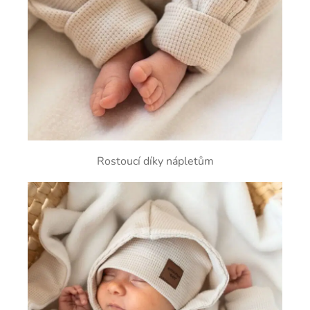
Rostoucí díky nápletům