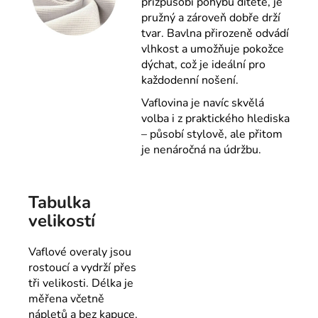
přizpůsobí pohybu dítěte, je
pružný a zároveň dobře drží
tvar. Bavlna přirozeně odvádí
vlhkost a umožňuje pokožce
dýchat, což je ideální pro
každodenní nošení.
Vaflovina je navíc skvělá
volba i z praktického hlediska
– působí stylově, ale přitom
je nenáročná na údržbu.
Tabulka
velikostí
Vaflové overaly jsou
rostoucí a vydrží přes
tři velikosti. Délka je
měřena včetně
nápletů a bez kapuce.