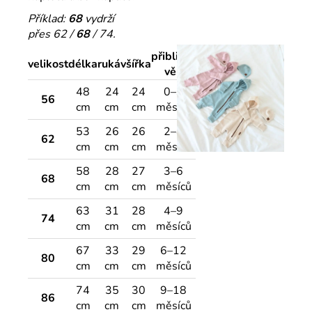
Příklad:
68
vydrží
přes 62 /
68
/ 74.
přibližný
velikost
délka
rukáv
šířka
věk
48
24
24
0–3
56
cm
cm
cm
měsíce
53
26
26
2–4
62
cm
cm
cm
měsíce
58
28
27
3–6
68
cm
cm
cm
měsíců
63
31
28
4–9
74
cm
cm
cm
měsíců
67
33
29
6–12
80
cm
cm
cm
měsíců
74
35
30
9–18
86
cm
cm
cm
měsíců