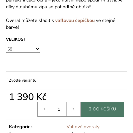
č
u
díky dlouhému zipu se pohodlně obléká!
j
e
Overal můžete sladit s
vaflovou čepičkou
ve stejné
m
barvě!
e
VELIKOST
Zvolte variantu
1 390 Kč
Měrná
DO KOŠÍKU
cena:
Kategorie
:
Vaflové overaly