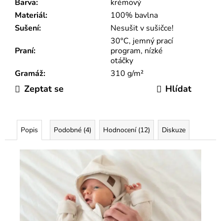
Barva
:
krémový
Materiál
:
100% bavlna
Sušení
:
Nesušit v sušičce!
30°C, jemný prací
Praní
:
program, nízké
otáčky
Gramáž
:
310 g/m²
Zeptat se
Hlídat
Popis
Podobné (4)
Hodnocení (12)
Diskuze