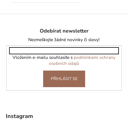
Z
á
Odebírat newsletter
p
a
Nezmeškejte žádné novinky či slevy!
t
í
Vložením e-mailu souhlasíte s
podmínkami ochrany
osobních údajů
PŘIHLÁSIT SE
Instagram