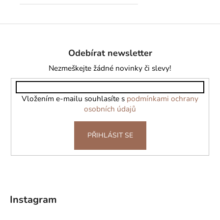
Z
á
Odebírat newsletter
p
a
Nezmeškejte žádné novinky či slevy!
t
í
Vložením e-mailu souhlasíte s
podmínkami ochrany
osobních údajů
PŘIHLÁSIT SE
Instagram