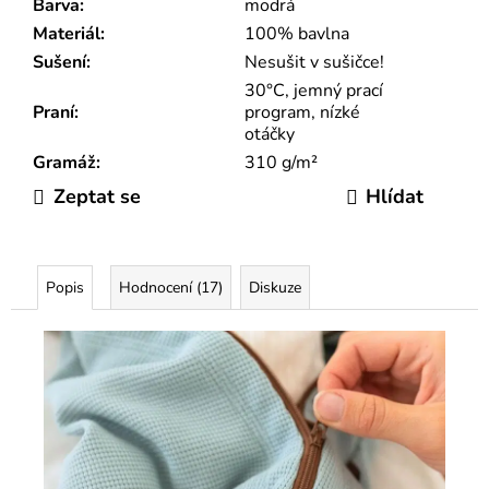
Barva
:
modrá
Materiál
:
100% bavlna
Sušení
:
Nesušit v sušičce!
30°C, jemný prací
Praní
:
program, nízké
otáčky
Gramáž
:
310 g/m²
Zeptat se
Hlídat
Popis
Hodnocení (17)
Diskuze