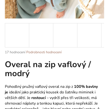
a
j
í
t
?
Průměrné
17 hodnocení
Podrobnosti hodnocení
HLEDAT
hodnocení
Overal na zip vaflový /
produktu
je
modrý
4,9
z
D
5
o
hvězdiček.
Pohodlný pružný vaflový overal na zip z
100% bavlny
p
je
ideální jako praktický kousek do šatníku miminek i
o
větších dětí. Je
rostoucí
– vydrží přes tři velikosti, má
r
ohrnovací náplety a tenkou kapuci, která nepřekáží. Je
u
perfektní celoročně – jako hlavní nebo spodní vrstva. A