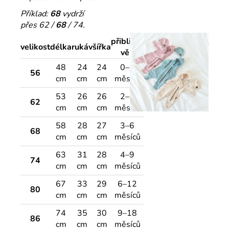
Příklad:
68
vydrží
přes 62 /
68
/ 74.
přibližný
velikost
délka
rukáv
šířka
věk
48
24
24
0–3
56
cm
cm
cm
měsíce
53
26
26
2–4
62
cm
cm
cm
měsíce
58
28
27
3–6
68
cm
cm
cm
měsíců
63
31
28
4–9
74
cm
cm
cm
měsíců
67
33
29
6–12
80
cm
cm
cm
měsíců
74
35
30
9–18
86
cm
cm
cm
měsíců