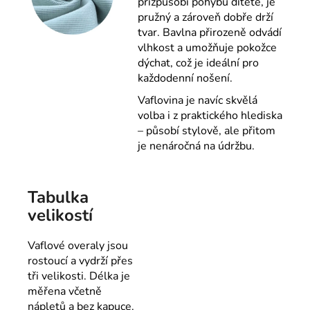
přizpůsobí pohybu dítěte, je
pružný a zároveň dobře drží
tvar. Bavlna přirozeně odvádí
vlhkost a umožňuje pokožce
dýchat, což je ideální pro
každodenní nošení.
Vaflovina je navíc skvělá
volba i z praktického hlediska
– působí stylově, ale přitom
je nenáročná na údržbu.
Tabulka
velikostí
Vaflové overaly jsou
rostoucí a vydrží přes
tři velikosti. Délka je
měřena včetně
nápletů a bez kapuce.