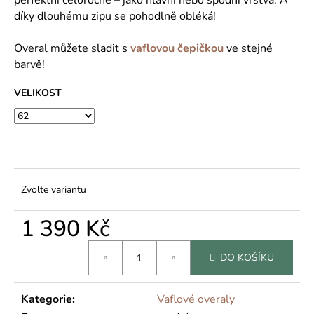
č
u
díky dlouhému zipu se pohodlně obléká!
j
e
Overal můžete sladit s
vaflovou čepičkou
ve stejné
m
barvě!
e
VELIKOST
Zvolte variantu
1 390 Kč
Měrná
DO KOŠÍKU
cena:
Kategorie
:
Vaflové overaly