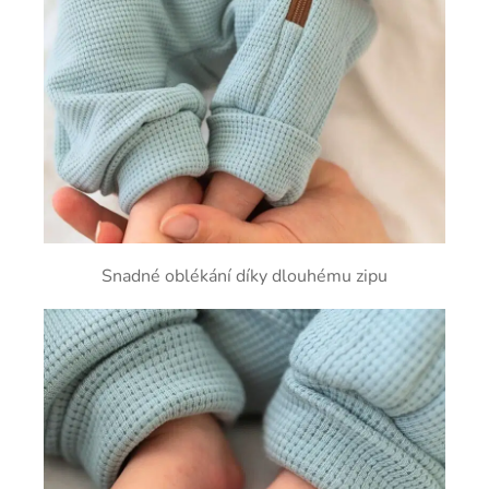
Snadné oblékání díky dlouhému zipu