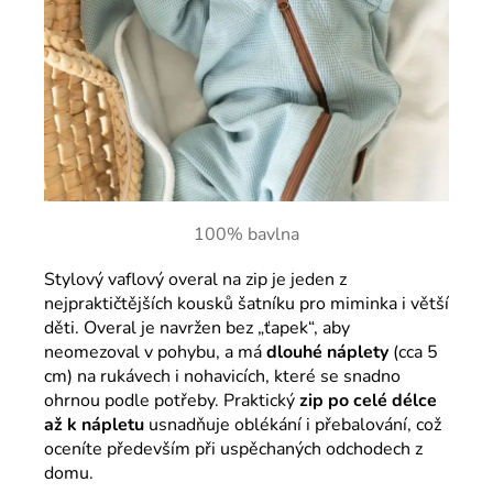
100% bavlna
Stylový vaflový overal na zip je jeden z
nejpraktičtějších kousků šatníku pro miminka i větší
děti. Overal je navržen bez „ťapek“, aby
neomezoval v pohybu, a má
dlouhé náplety
(cca 5
cm) na rukávech i nohavicích, které se snadno
ohrnou podle potřeby. Praktický
zip po celé délce
až k nápletu
usnadňuje oblékání i přebalování, což
oceníte především při uspěchaných odchodech z
domu.