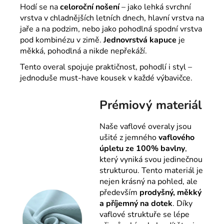
Hodí se na
celoroční nošení
– jako lehká svrchní
vrstva v chladnějších letních dnech, hlavní vrstva na
jaře a na podzim, nebo jako pohodlná spodní vrstva
pod kombinézu v zimě.
Jednovrstvá kapuce
je
měkká, pohodlná a nikde nepřekáží.
Tento overal spojuje praktičnost, pohodlí i styl –
jednoduše must-have kousek v každé výbavičce.
Prémiový materiál
Naše vaflové overaly jsou
ušité z jemného
vaflového
úpletu ze 100% bavlny
,
který vyniká svou jedinečnou
strukturou. Tento materiál je
nejen krásný na pohled, ale
především
prodyšný, měkký
a příjemný na dotek
. Díky
vaflové struktuře se lépe