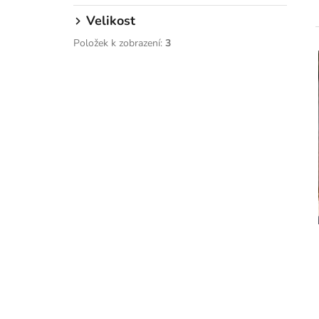
p
a
Velikost
n
Položek k zobrazení:
3
e
l
í
i