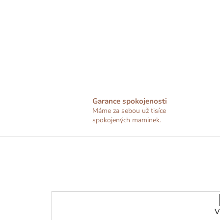
Garance spokojenosti
Máme za sebou už tisíce
spokojených maminek.
Z
á
p
a
t
í
V