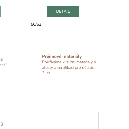
DETAIL
56/62
Prémiové materiály
ba
Používáme kvalitní materiály s
naší
atesty a certifikací pro děti do
3 let.
jů