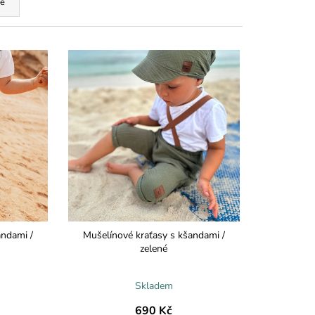
ě
andami /
Mušelínové kraťasy s kšandami /
zelené
Skladem
690 Kč