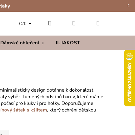
vlaky
Hledat
Přihlášení
Nákupní
CZK
Dámské oblečení
II. JAKOST
Kolekce
Hod
košík
 minimalistický design dotáhne k dokonalosti
hatý výběr tlumených odstínů barev, které máme
o počasí pro kluky i pro holky. Doporučujeme
ínový šátek s kšiltem
,
který ochrání dětskou