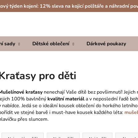
ový týden kojení: 12% sleva na kojicí polštáře a náhradní po
Co potřebujete najít?
ní sady
Dětské oblečení
Dárkové poukazy
HLEDAT
Kraťasy pro děti
Doporučujeme
Mušelínové kraťasy
nenechají Vaše dítě bez povšimnutí! Jejich
jejich 100% bavlněný
kvalitní materiál
a v neposlední řadě bo
v nabídce. Jedá se o ideální kousek oblečení do horkého letníh
pořídit ve stejné barvě i must-have kousek každého léta:
mušel
hlavičku přes sluncem.
Ř