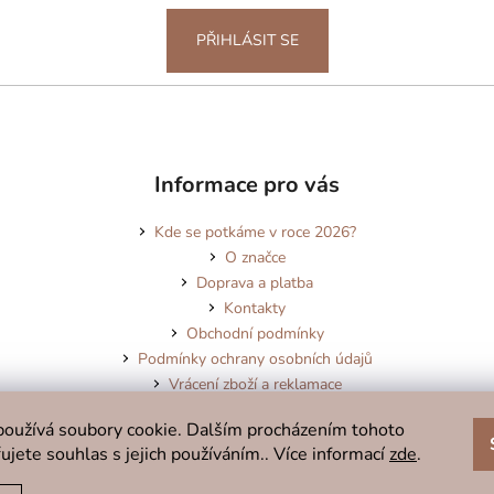
ý
p
PŘIHLÁSIT SE
i
s
u
Informace pro vás
Kde se potkáme v roce 2026?
O značce
Doprava a platba
Kontakty
Obchodní podmínky
Podmínky ochrany osobních údajů
Vrácení zboží a reklamace
Blog
oužívá soubory cookie. Dalším procházením tohoto
ujete souhlas s jejich používáním.. Více informací
zde
.