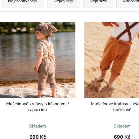
a
Nejprodávanější
Nejlevnější
Nejdražší
Abecedn
z
e
V
n
ý
p
p
r
s
o
p
d
r
u
o
k
d
t
u
ů
k
Mušelínové kraťasy s kšandami /
Mušelínové kraťasy s kš
t
capuccino
hořčicové
ů
Skladem
Skladem
690 Kč
690 Kč