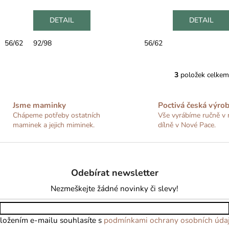
DETAIL
DETAIL
56/62
92/98
56/62
3
položek celkem
O
v
l
Jsme maminky
Poctivá česká výro
á
Chápeme potřeby ostatních
Vše vyrábíme ručně v 
d
maminek a jejich miminek.
dílně v Nové Pace.
a
c
í
p
Odebírat newsletter
r
Nezmeškejte žádné novinky či slevy!
v
k
y
ložením e-mailu souhlasíte s
podmínkami ochrany osobních úda
v