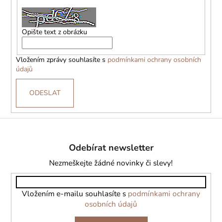
Opište text z obrázku
Vložením zprávy souhlasíte s
podmínkami ochrany osobních
údajů
ODESLAT
Z
á
Odebírat newsletter
p
a
Nezmeškejte žádné novinky či slevy!
t
í
Vložením e-mailu souhlasíte s
podmínkami ochrany
osobních údajů