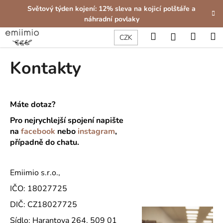
K
Přejít
Světový týden kojení: 12% sleva na kojicí polštáře a
na
o
náhradní povlaky
obsah
Zpět
Zpět
š
Hledat
Nákup
M
Přihlášení
CZK
í
C
košík
k
Kontakty
o
p
o
t
Máte dotaz?
ř
Pro nejrychlejší spojení napište
e
na
facebook
nebo
instagram
,
případně do chatu.
b
u
j
Emiimio s.r.o.,
e
IČO: 18027725
t
DIČ: CZ18027725
e
Sídlo: Harantova 264, 509 01
n