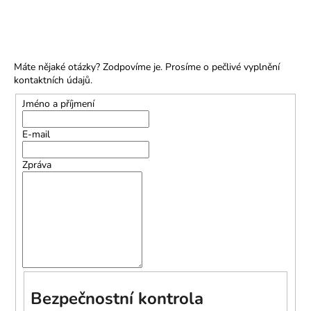
č
u
j
e
m
Máte nějaké otázky? Zodpovíme je. Prosíme o pečlivé vyplnění
e
kontaktních údajů.
Jméno a příjmení
E-mail
Zpráva
Bezpečnostní kontrola