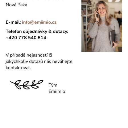
Nová Paka
a
j
í
E-mail:
info@emiimio.cz
t
Telefon objednávky & dotazy:
?
+420 778 540 814
V případě nejasností či
jakýchkoliv dotazů nás neváhejte
HLEDAT
kontaktovat.
Tým
D
Emiimio
o
p
o
r
u