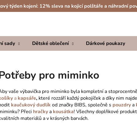
ový týden kojení: 12% sleva na kojicí polštáře a náhradní po
Co potřebujete najít?
ní sady
Dětské oblečení
Dárkové poukazy
HLEDAT
Potřeby pro miminko
Doporučujeme
Aby vaše výbavička pro miminko byla kompletní a stoprocentně
košíky
a
kapsáře
,
které rozzáří každý pokojíček a díky nim naj
hodit
kaučukový dudlík
od značky BIBS, společně s
pouzdry
a
miminku? Přeci
hračky
a
kousátka
! Všechny doplňkové produkt
kvalitních materiálů a v krásných barvách.