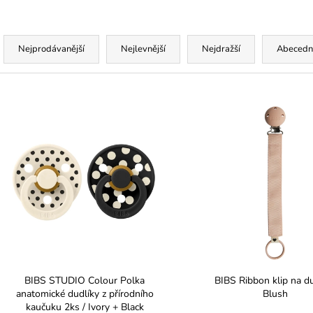
Ř
a
Nejprodávanější
Nejlevnější
Nejdražší
Abecedn
z
e
V
n
ý
p
p
r
s
o
p
d
r
u
o
k
d
t
u
ů
k
BIBS STUDIO Colour Polka
BIBS Ribbon klip na du
t
anatomické dudlíky z přírodního
Blush
kaučuku 2ks / Ivory + Black
ů