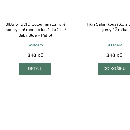
BIBS STUDIO Colour anatomické
Tikiri Safari kousátko z 
dudlíky z přírodního kaučuku 2ks /
gumy / Žirafka
Baby Blue + Petrol
Skladem
Skladem
340 Kč
340 Kč
DETAIL
DO KOŠÍKU