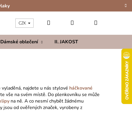
vlaky
Hledat
Přihlášení
Nákupní
CZK
Dámské oblečení
II. JAKOST
Kolekce
Hod
košík
 vyladěná, najdete u nás stylové
háčkované
dete vše na svém místě. D
o
plenkovníku
s
e může
klipy
na ně. A co nesmí chybět žádnému
y jsou od ověřených značek, vyrobeny z