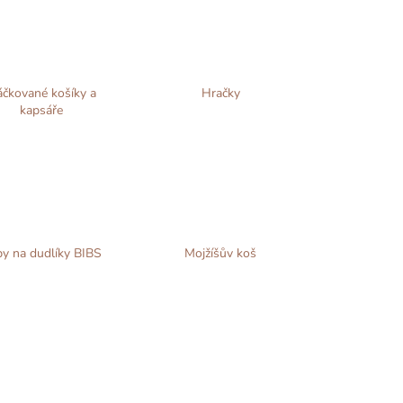
čkované košíky a
Hračky
kapsáře
py na dudlíky BIBS
Mojžíšův koš