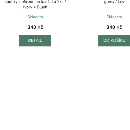
dudlíky z přírodního kaučuku 2ks /
gumy / Lev
Ivory + Blush
Skladem
Skladem
340 Kč
340 Kč
DETAIL
DO KOŠÍKU