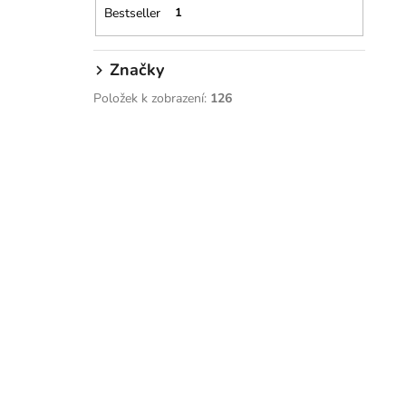
p
Bestseller
1
a
n
e
Značky
l
Položek k zobrazení:
126