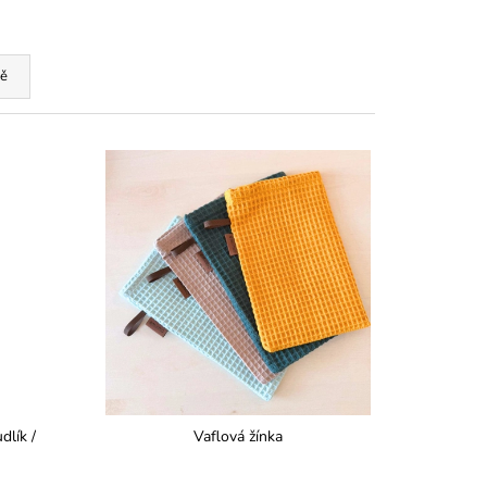
ě
dlík /
Vaflová žínka