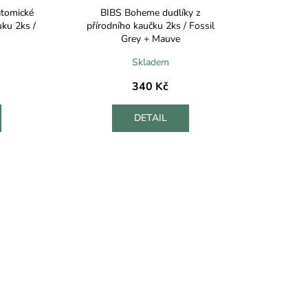
tomické
BIBS Boheme dudlíky z
uku 2ks /
přírodního kaučku 2ks / Fossil
Grey + Mauve
Skladem
340 Kč
DETAIL