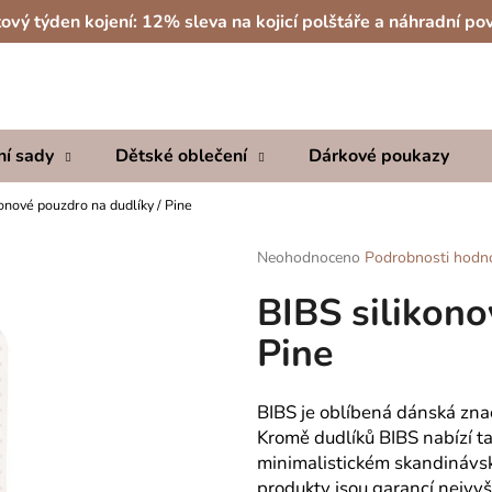
ový týden kojení: 12% sleva na kojicí polštáře a náhradní po
Co potřebujete najít?
ní sady
Dětské oblečení
Dárkové poukazy
HLEDAT
onové pouzdro na dudlíky / Pine
Průměrné
Neohodnoceno
Podrobnosti hodn
hodnocení
Doporučujeme
BIBS silikono
produktu
je
Pine
0,0
z
5
hvězdiček.
BIBS je oblíbená dánská znač
Kromě dudlíků BIBS nabízí t
minimalistickém skandinávs
produkty jsou garancí nejvyš