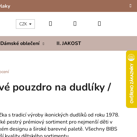
vlaky
Hledat
Přihlášení
Nákupní
CZK
Dámské oblečení
II. JAKOST
Kolekce
Hod
košík
ocení
vé pouzdro na dudlíky /
ka s tradicí výroby ikonických dudlíků od roku 1978.
aké pestrý prémiový sortiment pro nejmenší děti v
kém designu a široké barevné paletě. Všechny BIBS
ší kvality dětského sortimentu.