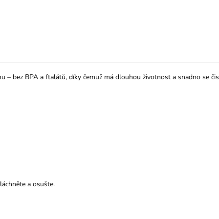
 – bez BPA a ftalátů, díky čemuž má dlouhou životnost a snadno se čistí
láchněte a osušte.