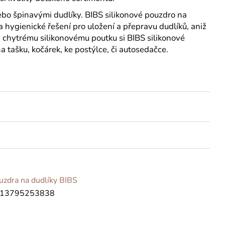
ebo špinavými dudlíky. BIBS silikonové pouzdro na
 hygienické řešení pro uložení a přepravu dudlíků, aniž
Díky chytrému silikonovému poutku si BIBS silikonové
 tašku, kočárek, ke postýlce, či autosedačce.
uzdra na dudlíky BIBS
13795253838