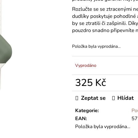
Rozlučte se se ztracenými n
dudlíky poskytuje pohodlné a
by se ztratili či zašpinili. 
pouzdro snadno připevníte na
Položka byla vyprodána…
Vyprodáno
325 Kč
Měrná
cena:
Zeptat se
Hlídat
Kategorie
:
Po
EAN
:
57
Položka byla vyprodána…