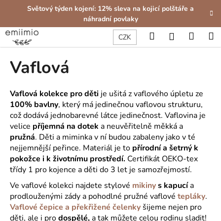
K
Přejít
Světový týden kojení: 12% sleva na kojicí polštáře a
na
o
náhradní povlaky
obsah
Zpět
Zpět
š
Hledat
Nákup
M
Přihlášení
CZK
í
C
košík
k
Vaflová
o
p
o
Vaflová kolekce pro děti
je ušitá z vaflového úpletu ze
t
100% bavlny
, který má jedinečnou vaflovou strukturu,
což dodává jednobarevné látce jedinečnost. Vaflovina je
ř
velice
příjemná na dotek
a neuvěřitelně měkká a
e
pružná
. Děti a miminka v ní budou zabaleny jako v té
b
nejjemnější peřince. Materiál je to
přírodní a šetrný k
u
pokožce i k životnímu prostředí.
Certifikát OEKO-tex
j
třídy 1 pro kojence a děti do 3 let je samozřejmostí.
e
Ve vaflové kolekci najdete stylové
mikiny
s kapucí
a
t
prodlouženými zády a pohodlné pružné vaflové
tepláky
.
e
Vaflové čepice a překřižené čelenky
šijeme nejen pro
děti, ale i pro
dospělé,
a tak můžete celou rodinu sladit!
n