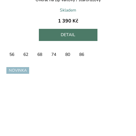
Skladem
1 390 Kč
DETAIL
56
62
68
74
80
86
NOVINKA