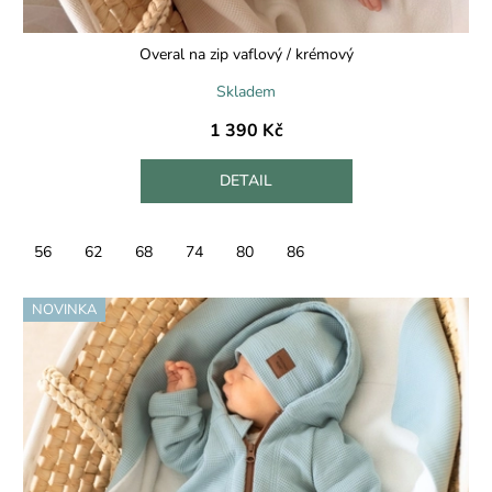
Overal na zip vaflový / krémový
Skladem
1 390 Kč
DETAIL
56
62
68
74
80
86
NOVINKA