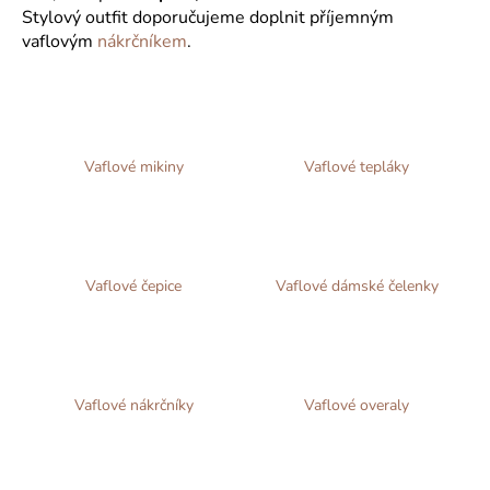
Stylový outfit doporučujeme doplnit příjemným
a
vaflovým
nákrčníkem
.
j
í
t
?
Vaflové mikiny
Vaflové tepláky
HLEDAT
Vaflové čepice
Vaflové dámské čelenky
D
o
p
Vaflové nákrčníky
Vaflové overaly
o
r
u