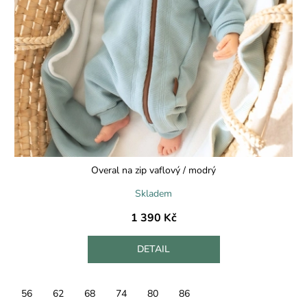
Overal na zip vaflový / modrý
Skladem
1 390 Kč
DETAIL
56
62
68
74
80
86