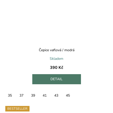
Čepice vaflová / modrá
Skladem
390 Kč
DETAIL
35
37
39
41
43
45
BESTSELLER