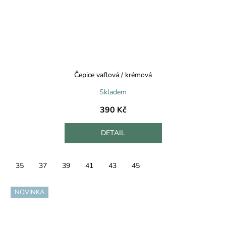
Čepice vaflová / krémová
Skladem
390 Kč
DETAIL
35
37
39
41
43
45
NOVINKA