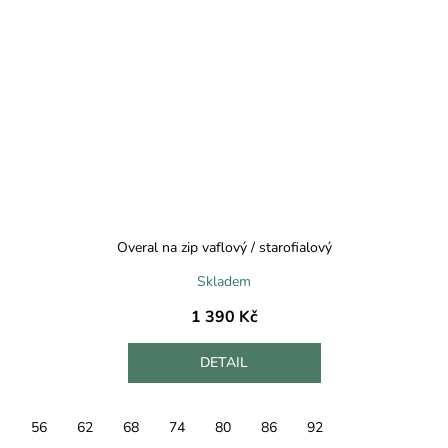
Overal na zip vaflový / starofialový
Skladem
1 390 Kč
DETAIL
56
62
68
74
80
86
92