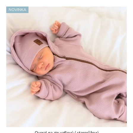
NOVINKA
Overal na zip vaflový / starorůžový