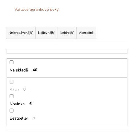
č
u
Vaflové beránkové deky
j
e
Ř
m
a
e
Nejprodávanější
Nejlevnější
Nejdražší
Abecedně
z
e
n
í
Na skladě
40
p
r
o
Akce
0
d
u
Novinka
6
k
t
Bestseller
1
ů