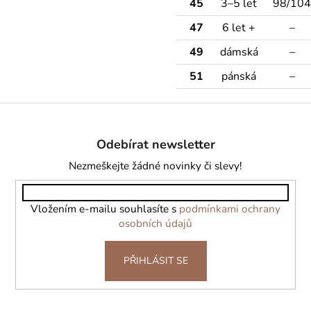
45
3–5 let
98/104
47
6 let +
–
49
dámská
–
51
pánská
–
Z
á
Odebírat newsletter
p
a
Nezmeškejte žádné novinky či slevy!
t
í
Vložením e-mailu souhlasíte s
podmínkami ochrany
osobních údajů
PŘIHLÁSIT SE