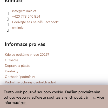
Kontakt
info
@
emiimio.cz
+420 778 540 814
Podívejte se i na náš Facebook!
emiimio
Informace pro vás
Kde se potkáme v roce 2026?
O značce
Doprava a platba
Kontakty
Obchodní podmínky
Podmínky ochrany osobních údajů
Vrácení zboží a reklamace
Tento web používá soubory cookie. Dalším procházením
Blog
tohoto webu vyjadřujete souhlas s jejich používáním.. Více
informací
zde
.