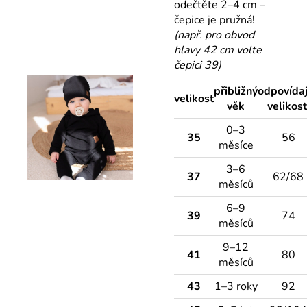
odečtěte 2–4 cm –
čepice je pružná!
(např. pro obvod
hlavy 42 cm volte
čepici 39)
přibližný
odpovídaj
velikost
věk
velikos
0–3
35
56
měsíce
3–6
37
62/68
měsíců
6–9
39
74
měsíců
9–12
41
80
měsíců
43
1–3 roky
92