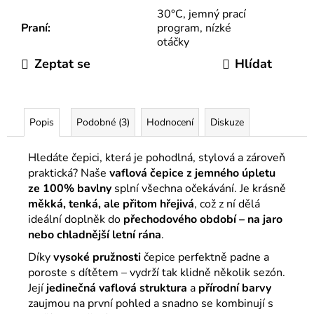
30°C, jemný prací
Praní
:
program, nízké
otáčky
Zeptat se
Hlídat
Popis
Podobné (3)
Hodnocení
Diskuze
Hledáte čepici, která je pohodlná, stylová a zároveň
praktická? Naše
vaflová čepice z jemného úpletu
ze 100% bavlny
splní všechna očekávání. Je krásně
měkká, tenká, ale přitom hřejivá
, což z ní dělá
ideální doplněk do
přechodového období – na jaro
nebo chladnější letní rána
.
Díky
vysoké pružnosti
čepice perfektně padne a
poroste s dítětem – vydrží tak klidně několik sezón.
Její
jedinečná vaflová struktura
a
přírodní barvy
zaujmou na první pohled a snadno se kombinují s