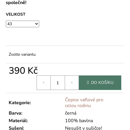
č
společně!
u
j
VELIKOST
e
m
e
Zvolte variantu
390 Kč
Měrná
DO KOŠÍKU
cena:
Čepice vaflové pro
Kategorie
:
celou rodinu
Barva
:
černá
Materiál
:
100% bavlna
Sušení
:
Nesušit v sušičce!