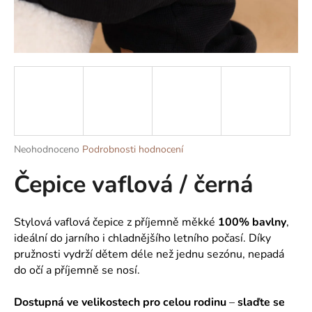
a
j
í
t
?
Průměrné
Neohodnoceno
Podrobnosti hodnocení
HLEDAT
hodnocení
Čepice vaflová / černá
produktu
je
0,0
z
D
Stylová vaflová čepice z příjemně měkké
100% bavlny
,
5
o
ideální do jarního i chladnějšího letního počasí. Díky
hvězdiček.
p
pružnosti vydrží dětem déle než jednu sezónu, nepadá
o
do očí a příjemně se nosí.
r
u
Dostupná ve velikostech pro celou rodinu
–
slaďte se