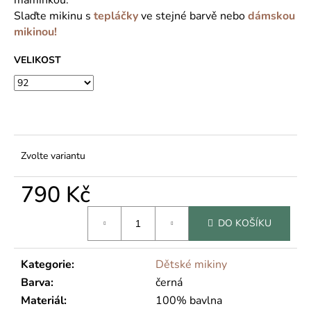
č
u
Slaďte mikinu s
tepláčky
ve stejné barvě nebo
dámskou
j
mikinou!
e
VELIKOST
m
e
Zvolte variantu
790 Kč
Měrná
DO KOŠÍKU
cena:
Kategorie
:
Dětské mikiny
Barva
:
černá
Materiál
:
100% bavlna