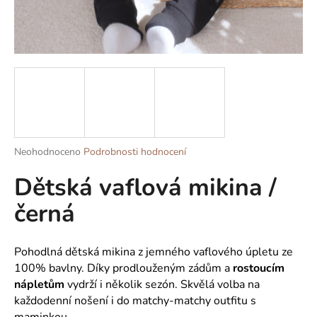
a
j
í
t
?
Průměrné
Neohodnoceno
Podrobnosti hodnocení
HLEDAT
hodnocení
Dětská vaflová mikina /
produktu
je
černá
0,0
z
D
5
o
hvězdiček.
Pohodlná dětská mikina z jemného vaflového úpletu ze
p
100% bavlny. Díky prodlouženým zádům a
rostoucím
o
nápletům
vydrží i několik sezón. Skvělá volba na
r
každodenní nošení i do matchy-matchy outfitu s
u
maminkou.