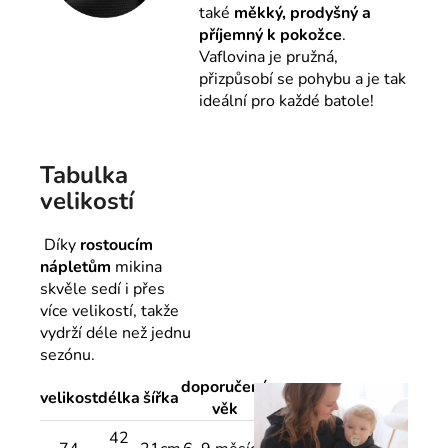
také
měkký, prodyšný a
příjemný k pokožce
.
Vaflovina je pružná,
přizpůsobí se pohybu a je tak
ideální pro každé batole!
Tabulka
velikostí
Díky
rostoucím
nápletům
mikina
skvěle sedí i přes
více velikostí, takže
vydrží déle než jednu
sezónu.
doporučený
velikost
délka
šířka
věk
42