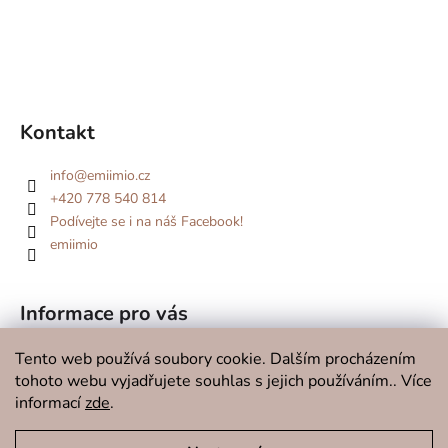
Kontakt
info
@
emiimio.cz
+420 778 540 814
Podívejte se i na náš Facebook!
emiimio
Informace pro vás
Kde se potkáme v roce 2026?
Tento web používá soubory cookie. Dalším procházením
tohoto webu vyjadřujete souhlas s jejich používáním.. Více
O značce
informací
zde
.
Doprava a platba
Kontakty