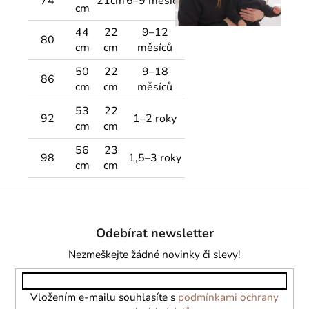
74
21cm
6–9 měsíců
cm
44
22
9–12
80
cm
cm
měsíců
50
22
9–18
86
cm
cm
měsíců
53
22
92
1–2 roky
cm
cm
56
23
98
1,5–3 roky
cm
cm
Z
á
Odebírat newsletter
p
a
Nezmeškejte žádné novinky či slevy!
t
í
Vložením e-mailu souhlasíte s
podmínkami ochrany