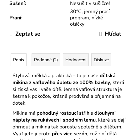
Sušení
:
Nesušit v sušičce!
30°C, jemný prací
Praní
:
program, nízké
otáčky
Zeptat se
Hlídat
Popis
Podobné (2)
Hodnocení
Diskuze
Stylová, měkká a praktická – to je naše
dětská
mikina z vaflového úpletu ze 100% bavlny
, která
si získá vás i vaše dítě. Jemná vaflová struktura je
šetrná k pokožce, krásně prodyšná a příjemná na
dotek.
Mikina má
pohodlný rostoucí střih
s
dlouhými
náplety na rukávech i spodním lemu
, které se dají
ohrnout a mikina tak poroste společně s dítětem.
Využijete ji proto
přes více sezón
, což z ní dělá