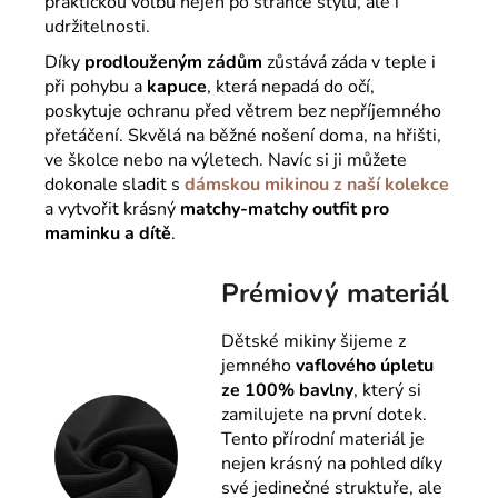
praktickou volbu nejen po stránce stylu, ale i
udržitelnosti.
Díky
prodlouženým zádům
zůstává záda v teple i
při pohybu a
kapuce
, která nepadá do očí,
poskytuje ochranu před větrem bez nepříjemného
přetáčení. Skvělá na běžné nošení doma, na hřišti,
ve školce nebo na výletech. Navíc si ji můžete
dokonale sladit s
dámskou mikinou z naší kolekce
a vytvořit krásný
matchy-matchy outfit pro
maminku a dítě
.
Prémiový materiál
Dětské mikiny šijeme z
jemného
vaflového úpletu
ze 100% bavlny
, který si
zamilujete na první dotek.
Tento přírodní materiál je
nejen krásný na pohled díky
své jedinečné struktuře, ale