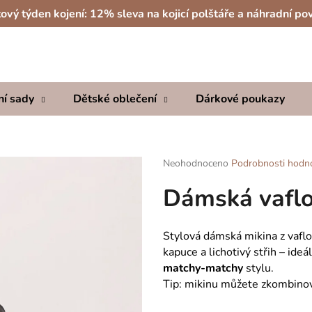
ový týden kojení: 12% sleva na kojicí polštáře a náhradní po
Co potřebujete najít?
ní sady
Dětské oblečení
Dárkové poukazy
HLEDAT
Průměrné
Neohodnoceno
Podrobnosti hodn
hodnocení
Doporučujeme
Dámská vaflo
produktu
je
0,0
z
Stylová dámská mikina z vafl
5
kapuce a lichotivý střih – ide
hvězdiček.
matchy-matchy
stylu.
Tip: mikinu můžete zkombino