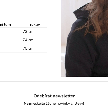
ní lem
rukáv
73 cm
74 cm
75 cm
Odebírat newsletter
Nezmeškejte žádné novinky či slevy!