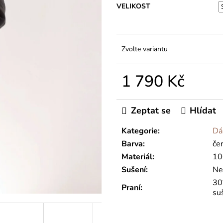
VELIKOST
Zvolte variantu
1 790 Kč
Měrná
cena:
Zeptat se
Hlídat
Kategorie
:
Dá
Barva
:
če
Materiál
:
10
Sušení
:
Ne
30°
Praní
:
su