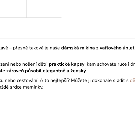
stavě – přesně taková je naše
dámská mikina z vaflového úplet
ezení nebo nošení dětí,
praktické kapsy
, kam schováte ruce i d
ale zároveň působil elegantně a ženský
.
u nebo cestování. A to nejlepší? Můžete ji dokonale sladit s
dě
každé srdce maminky.