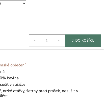
DO KOŠÍKU
mské oblečení
rná
0% bavlna
sušit v sušičce!
, nízké otáčky, šetrný prací prášek, nesušit v
šičce