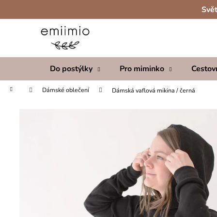
K
Přejít
Svět
na
o
obsah
Zpět
Zpět
š
do
do
í
obchodu
obchodu
k
Do postýlky
Pro miminko
Cestov
Domů
Dámské oblečení
Dámská vaflová mikina / černá