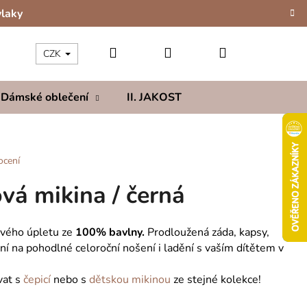
vlaky
Hledat
Přihlášení
Nákupní
CZK
Dámské oblečení
II. JAKOST
Kolekce
Hod
košík
ocení
vá mikina / černá
ového úpletu ze
100% bavlny.
Prodloužená záda, kapsy,
ální na pohodlné celoroční nošení i ladění s vaším dítětem v
vat s
čepicí
nebo s
dětskou mikinou
ze stejné kolekce!