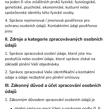
č
na jeden či více zvláštních prvků fyzické, fyziologické,
u
genetické, psychické, ekonomické, kulturní nebo
j
společenské identity této fyzické osoby.
e
4. Správce nejmenoval / jmenoval pověřence pro
m
ochranu osobních údajů. Kontaktními údaji pověřence
e
jsou:
II.
Zdroje a kategorie zpracovávaných osobních
údajů
1. Správce zpracovává osobní údaje, které jste mu
poskytl/a nebo osobní údaje, které správce získal na
základě plnění Vaší objednávky.
2. Správce zpracovává Vaše identifikační a kontaktní
údaje a údaje nezbytné pro plnění smlouvy.
III.
Zákonný důvod a účel zpracování osobních
údajů
1. Zákonným důvodem zpracování osobních údajů je
plnění smlouvy mezi Vámi a správcem podle čl. 6