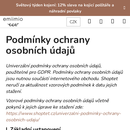
K
Přejít
Světový týden kojení: 12% sleva na kojicí polštáře a
na
o
náhradní povlaky
obsah
Zpět
Zpět
š
Hledat
Nákup
M
Přihlášení
CZK
í
C
košík
k
Podmínky ochrany
o
p
osobních údajů
o
t
Univerzální podmínky ochrany osobních údajů,
ř
použitelné pro GDPR. Podmínky ochrany osobních údajů
e
jsou nutnou součástí internetového obchodu. Shoptet
b
neručí za aktuálnost vzorových podmínek k datu jejich
u
stažení.
j
Vzorové podmínky ochrany osobních údajů včetně
e
pokynů k jejich úprave ke stažení zde:
https://www.shoptet.cz/univerzalni-podminky-ochrany-
t
osobnich-udaju/
e
n
I.
Základní ustanovení