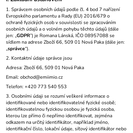
a
1. Správcem osobních údajů podle čl. 4 bod 7 nařízení
j
Evropského parlamentu a Rady (EU) 2016/679 o
í
ochraně fyzických osob v souvislosti se zpracováním
osobních údajů a o volném pohybu těchto údajů (dále
t
jen: „
GDPR
”) je Romana Lánská, IČO 08957088 se
?
sídlem na adrese Zboží 66, 509 01 Nová Paka (dále jen:
„
správce
“).
2. Kontaktní údaje správce jsou
Adresa: Zboží 66, 509 01 Nová Paka
HLEDAT
Email: obchod@emiimio.cz
Telefon: +420 773 540 553
D
3. Osobními údaji se rozumí veškeré informace o
o
identifikované nebo identifikovatelné fyzické osobě;
p
identifikovatelnou fyzickou osobou je fyzická osoba,
o
kterou lze přímo či nepřímo identifikovat, zejména
r
odkazem na určitý identifikátor, například jméno,
u
identifikační číslo, lokační údaje, síťový identifikátor nebo