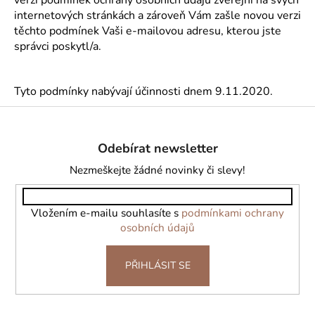
internetových stránkách a zároveň Vám zašle novou verzi
těchto podmínek Vaši e-mailovou adresu, kterou jste
správci poskytl/a.
Tyto podmínky nabývají účinnosti dnem 9.11.2020.
Z
á
Odebírat newsletter
p
a
Nezmeškejte žádné novinky či slevy!
t
í
Vložením e-mailu souhlasíte s
podmínkami ochrany
osobních údajů
PŘIHLÁSIT SE