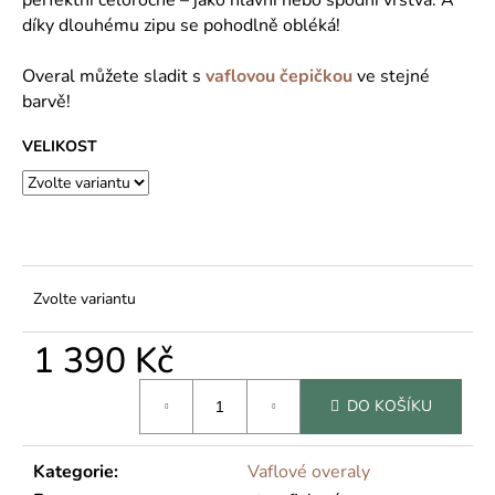
č
u
díky dlouhému zipu se pohodlně obléká!
j
e
Overal můžete sladit s
vaflovou čepičkou
ve stejné
m
barvě!
e
VELIKOST
Zvolte variantu
1 390 Kč
Měrná
DO KOŠÍKU
cena:
Kategorie
:
Vaflové overaly