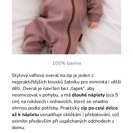
100% bavlna
Stylový vaflový overal na zip je jeden z
nejpraktičtějších kousků šatníku pro miminka i větší
děti. Overal je navržen bez „ťapek“, aby
neomezoval v pohybu, a má
dlouhé náplety
(cca 5
cm) na rukávech i nohavicích, které se snadno
ohrnou podle potřeby. Praktický
zip po celé délce
až k nápletu
usnadňuje oblékání i přebalování, což
oceníte především při uspěchaných odchodech z
domu.