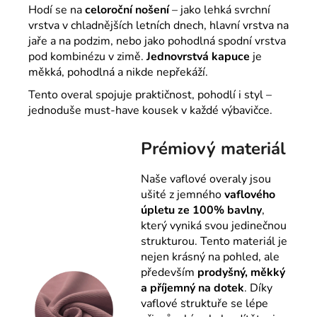
Hodí se na
celoroční nošení
– jako lehká svrchní
vrstva v chladnějších letních dnech, hlavní vrstva na
jaře a na podzim, nebo jako pohodlná spodní vrstva
pod kombinézu v zimě.
Jednovrstvá kapuce
je
měkká, pohodlná a nikde nepřekáží.
Tento overal spojuje praktičnost, pohodlí i styl –
jednoduše must-have kousek v každé výbavičce.
Prémiový materiál
Naše vaflové overaly jsou
ušité z jemného
vaflového
úpletu ze 100% bavlny
,
který vyniká svou jedinečnou
strukturou. Tento materiál je
nejen krásný na pohled, ale
především
prodyšný, měkký
a příjemný na dotek
. Díky
vaflové struktuře se lépe