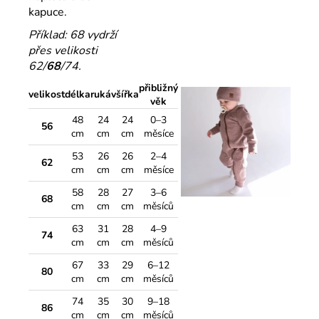
kapuce.
Příklad: 68 vydrží
přes velikosti
62/
68
/74.
přibližný
velikost
délka
rukáv
šířka
věk
48
24
24
0–3
56
cm
cm
cm
měsíce
53
26
26
2–4
62
cm
cm
cm
měsíce
58
28
27
3–6
68
cm
cm
cm
měsíců
63
31
28
4–9
74
cm
cm
cm
měsíců
67
33
29
6–12
80
cm
cm
cm
měsíců
74
35
30
9–18
86
cm
cm
cm
měsíců