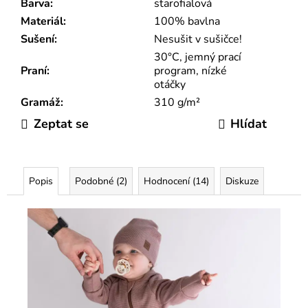
Barva
:
starofialová
Materiál
:
100% bavlna
Sušení
:
Nesušit v sušičce!
30°C, jemný prací
Praní
:
program, nízké
otáčky
Gramáž
:
310 g/m²
Zeptat se
Hlídat
Popis
Podobné (2)
Hodnocení (14)
Diskuze