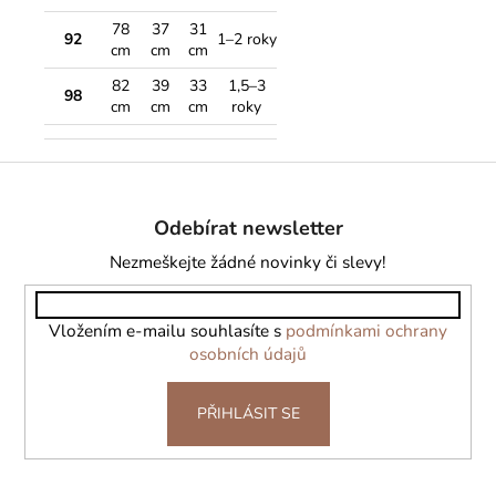
78
37
31
92
1–2 roky
cm
cm
cm
82
39
33
1,5–3
98
cm
cm
cm
roky
Z
á
Odebírat newsletter
p
a
Nezmeškejte žádné novinky či slevy!
t
í
Vložením e-mailu souhlasíte s
podmínkami ochrany
osobních údajů
PŘIHLÁSIT SE