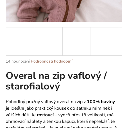
a
j
í
t
?
Průměrné
14 hodnocení
Podrobnosti hodnocení
HLEDAT
hodnocení
Overal na zip vaflový /
produktu
je
starofialový
5,0
z
D
5
o
hvězdiček.
Pohodlný pružný vaflový overal na zip z
100% bavlny
p
je
ideální jako praktický kousek do šatníku miminek i
o
větších dětí. Je
rostoucí
– vydrží přes tři velikosti, má
r
ohrnovací náplety a tenkou kapuci, která nepřekáží. Je
u
perfektní celoročně – jako hlavní nebo spodní vrstva. A