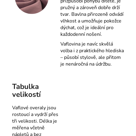
přizpůsobí pohybu dítěte, je
pružný a zároveň dobře drží
tvar. Bavlna přirozeně odvádí
vlhkost a umožňuje pokožce
dýchat, což je ideální pro
každodenní nošení.
Vaflovina je navíc skvělá
volba i z praktického hlediska
– působí stylově, ale přitom
je nenáročná na údržbu.
Tabulka
velikostí
Vaflové overaly jsou
rostoucí a vydrží přes
tři velikosti. Délka je
měřena včetně
nápletů a bez