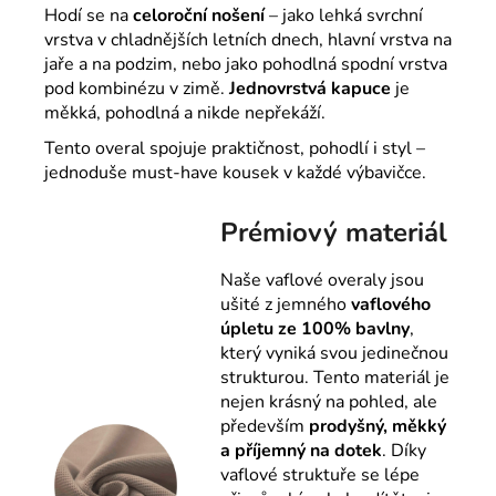
Hodí se na
celoroční nošení
– jako lehká svrchní
vrstva v chladnějších letních dnech, hlavní vrstva na
jaře a na podzim, nebo jako pohodlná spodní vrstva
pod kombinézu v zimě.
Jednovrstvá kapuce
je
měkká, pohodlná a nikde nepřekáží.
Tento overal spojuje praktičnost, pohodlí i styl –
jednoduše must-have kousek v každé výbavičce.
Prémiový materiál
Naše vaflové overaly jsou
ušité z jemného
vaflového
úpletu ze 100% bavlny
,
který vyniká svou jedinečnou
strukturou. Tento materiál je
nejen krásný na pohled, ale
především
prodyšný, měkký
a příjemný na dotek
. Díky
vaflové struktuře se lépe