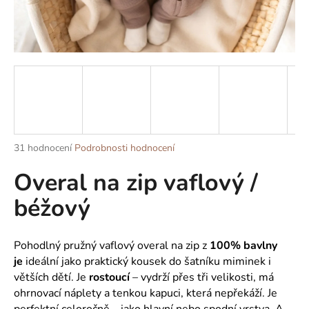
a
j
í
t
?
Průměrné
31 hodnocení
Podrobnosti hodnocení
HLEDAT
hodnocení
Overal na zip vaflový /
produktu
je
béžový
5,0
z
D
5
o
hvězdiček.
Pohodlný pružný vaflový overal na zip z
100% bavlny
p
je
ideální jako praktický kousek do šatníku miminek i
o
větších dětí. Je
rostoucí
– vydrží přes tři velikosti, má
r
ohrnovací náplety a tenkou kapuci, která nepřekáží. Je
u
perfektní celoročně – jako hlavní nebo spodní vrstva. A