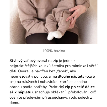
100% bavlna
Stylový vaflový overal na zip je jeden z
nejpraktičtějších kousků šatníku pro miminka i větší
děti. Overal je navržen bez „ťapek“, aby
neomezoval v pohybu, a má
dlouhé náplety
(cca 5
cm) na rukávech i nohavicích, které se snadno
ohrnou podle potřeby. Praktický
zip po celé délce
až k nápletu
usnadňuje oblékání i přebalování, což
oceníte především při uspěchaných odchodech z
domu.