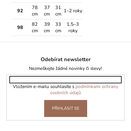
78
37
31
92
1–2 roky
cm
cm
cm
82
39
33
1,5–3
98
cm
cm
cm
roky
Z
á
Odebírat newsletter
p
a
Nezmeškejte žádné novinky či slevy!
t
í
Vložením e-mailu souhlasíte s
podmínkami ochrany
osobních údajů
PŘIHLÁSIT SE