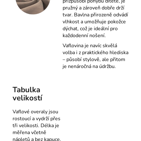
přizpůsobí pohybu dítěte, je
pružný a zároveň dobře drží
tvar. Bavlna přirozeně odvádí
vlhkost a umožňuje pokožce
dýchat, což je ideální pro
každodenní nošení.
Vaflovina je navíc skvělá
volba i z praktického hlediska
– působí stylově, ale přitom
je nenáročná na údržbu.
Tabulka
velikostí
Vaflové overaly jsou
rostoucí a vydrží přes
tři velikosti. Délka je
měřena včetně
nápletů a bez kapuce.