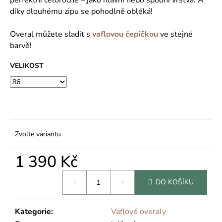
č
u
díky dlouhému zipu se pohodlně obléká!
j
e
Overal můžete sladit s
vaflovou čepičkou
ve stejné
m
barvě!
e
VELIKOST
Zvolte variantu
1 390 Kč
Měrná
DO KOŠÍKU
cena:
Kategorie
:
Vaflové overaly