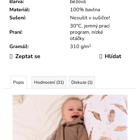
Barva
:
béžová
Materiál
:
100% bavlna
Sušení
:
Nesušit v sušičce!
30°C, jemný prací
Praní
:
program, nízké
otáčky
Gramáž
:
310 g/m²
Zeptat se
Hlídat
Popis
Hodnocení (31)
Diskuze (1)