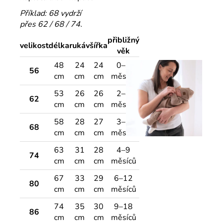
Příklad: 68 vydrží
přes 62 / 68 / 74.
přibližný
velikost
délka
rukáv
šířka
věk
48
24
24
0–3
56
cm
cm
cm
měsíce
53
26
26
2–4
62
cm
cm
cm
měsíce
58
28
27
3–6
68
cm
cm
cm
měsíců
63
31
28
4–9
74
cm
cm
cm
měsíců
67
33
29
6–12
80
cm
cm
cm
měsíců
74
35
30
9–18
86
cm
cm
cm
měsíců