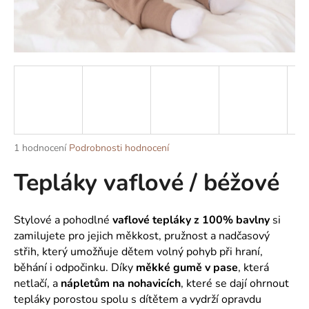
a
j
í
t
?
Průměrné
1 hodnocení
Podrobnosti hodnocení
HLEDAT
hodnocení
Tepláky vaflové / béžové
produktu
je
5,0
z
D
Stylové a pohodlné
vaflové tepláky z 100% bavlny
si
5
o
zamilujete pro jejich měkkost, pružnost a nadčasový
hvězdiček.
p
střih, který umožňuje dětem volný pohyb při hraní,
o
běhání i odpočinku. Díky
měkké gumě v pase
, která
r
netlačí, a
nápletům na nohavicích
, které se dají ohrnout
u
tepláky porostou spolu s dítětem a vydrží opravdu