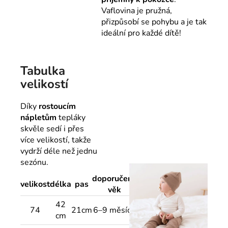
Vaflovina je pružná,
přizpůsobí se pohybu a je tak
ideální pro každé dítě!
Tabulka
velikostí
Díky
rostoucím
nápletům
tepláky
skvěle sedí i přes
více velikostí, takže
vydrží déle než jednu
sezónu.
doporučený
velikost
délka
pas
věk
42
74
21cm
6–9 měsíců
cm