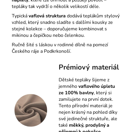
tepláky tak vydrží o několik velikostí déle.
Typická
vaflová struktura
dodává teplákům stylový
vzhled, který snadno sladíte s dalšími kousky ze
stejné kolekce – doporučujeme kombinovat s
mikinou a čepičkou nebo čelenkou.
Ručně šité s láskou v rodinné dílně na pomezí
Českého ráje a Podkrkonoší.
Prémiový materiál
Dětské tepláky šijeme z
jemného
vaflového úpletu
ze 100% bavlny
, který si
zamilujete na první dotek.
Tento přírodní materiál je
nejen krásný na pohled díky
své jedinečné struktuře, ale
také
měkký, prodyšný a
příjemný k pokožce
.