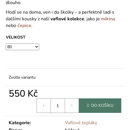
č
dlouho.
u
Hodí se na doma, ven i do školky – a perfektně ladí s
j
dalšími kousky z naší
vaflové kolekce
, jako je
mikina
e
nebo
čepice
.
m
e
VELIKOST
Zvolte variantu
550 Kč
Měrná
DO KOŠÍKU
cena:
Kategorie
:
Vaflové tepláky