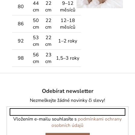
44
22
9–12
80
cm
cm
měsíců
50
22
12–18
86
cm
cm
měsíců
53
22
92
1–2 roky
cm
cm
56
23
98
1,5–3 roky
cm
cm
Z
á
Odebírat newsletter
p
a
Nezmeškejte žádné novinky či slevy!
t
í
Vložením e-mailu souhlasíte s
podmínkami ochrany
osobních údajů