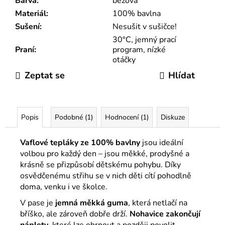
Barva
:
béžová
Materiál
:
100% bavlna
Sušení
:
Nesušit v sušičce!
30°C, jemný prací
Praní
:
program, nízké
otáčky
Zeptat se
Hlídat
Popis
Podobné (1)
Hodnocení (1)
Diskuze
Vaflové tepláky ze 100% bavlny
jsou ideální
volbou pro každý den – jsou měkké, prodyšné a
krásně se přizpůsobí dětskému pohybu. Díky
osvědčenému střihu se v nich děti cítí pohodlně
doma, venku i ve školce.
V pase je
jemná měkká guma
, která netlačí na
bříško, ale zároveň dobře drží.
Nohavice zakončují
náplety
, které lze ohrnout a později povolit –