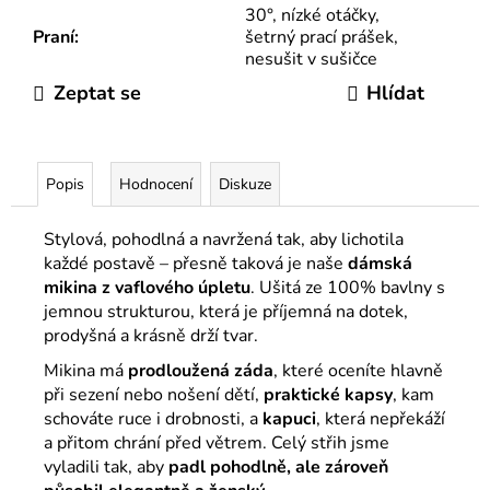
30°, nízké otáčky,
Praní
:
šetrný prací prášek,
nesušit v sušičce
Zeptat se
Hlídat
Popis
Hodnocení
Diskuze
Stylová, pohodlná a navržená tak, aby lichotila
každé postavě – přesně taková je naše
dámská
mikina z vaflového úpletu
. Ušitá ze 100% bavlny s
jemnou strukturou, která je příjemná na dotek,
prodyšná a krásně drží tvar.
Mikina má
prodloužená záda
, které oceníte hlavně
při sezení nebo nošení dětí,
praktické kapsy
, kam
schováte ruce i drobnosti, a
kapuci
, která nepřekáží
a přitom chrání před větrem. Celý střih jsme
vyladili tak, aby
padl pohodlně, ale zároveň