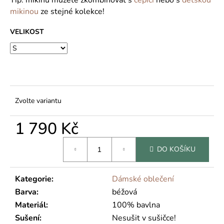
č
u
mikinou
ze stejné kolekce!
j
VELIKOST
e
m
e
Zvolte variantu
1 790 Kč
Měrná
DO KOŠÍKU
cena:
Kategorie
:
Dámské oblečení
Barva
:
béžová
Materiál
:
100% bavlna
Sušení
:
Nesušit v sušičce!