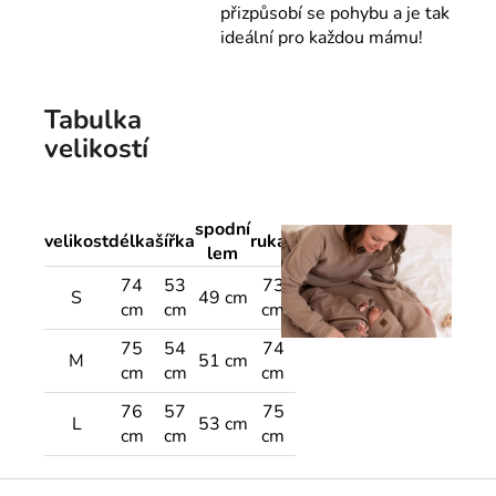
přizpůsobí se pohybu a je tak
ideální pro každou mámu!
Tabulka
velikostí
spodní
velikost
délka
šířka
rukáv
lem
74
53
73
S
49 cm
cm
cm
cm
75
54
74
M
51 cm
cm
cm
cm
76
57
75
L
53 cm
cm
cm
cm
Z