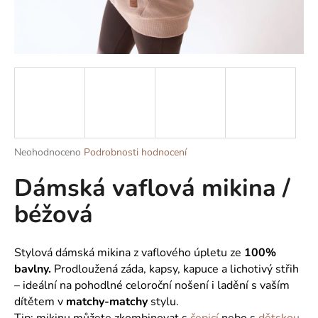
a
j
í
t
?
Průměrné
Neohodnoceno
Podrobnosti hodnocení
HLEDAT
hodnocení
Dámská vaflová mikina /
produktu
je
béžová
0,0
z
D
5
o
hvězdiček.
Stylová dámská mikina z vaflového úpletu ze
100%
p
bavlny.
Prodloužená záda, kapsy, kapuce a lichotivý střih
o
– ideální na pohodlné celoroční nošení i ladění s vaším
r
dítětem v
matchy-matchy
stylu.
u
Tip: mikinu můžete zkombinovat s
čepicí
nebo s
dětskou