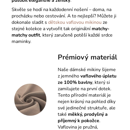
působil elegantně a ženský
.
Skvěle se hodí na každodenní nošení – doma, na
procházku nebo cestování. A to nejlepší? Můžete ji
dokonale sladit s
dětskou vaflovou mikinou
ze
stejné kolekce a vytvořit tak originální
matchy-
matchy outfit
, který zaručeně potěší každé srdce
maminky.
Prémiový materiál
Naše dámské mikiny šijeme
z jemného
vaflového úpletu
ze 100% bavlny
, který si
zamilujete na první dotek.
Tento přírodní materiál je
nejen krásný na pohled díky
své jedinečné struktuře, ale
také
měkký, prodyšný a
příjemný k pokožce
.
Vaflovina je pružná,