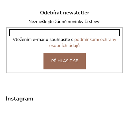
á
Odebírat newsletter
p
a
Nezmeškejte žádné novinky či slevy!
t
í
Vložením e-mailu souhlasíte s
podmínkami ochrany
osobních údajů
PŘIHLÁSIT SE
Instagram