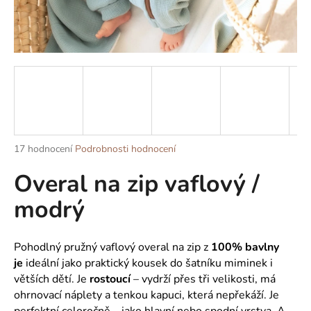
a
j
í
t
?
Průměrné
17 hodnocení
Podrobnosti hodnocení
HLEDAT
hodnocení
Overal na zip vaflový /
produktu
je
modrý
4,9
z
D
5
o
hvězdiček.
Pohodlný pružný vaflový overal na zip z
100% bavlny
p
je
ideální jako praktický kousek do šatníku miminek i
o
větších dětí. Je
rostoucí
– vydrží přes tři velikosti, má
r
ohrnovací náplety a tenkou kapuci, která nepřekáží. Je
u
perfektní celoročně – jako hlavní nebo spodní vrstva. A