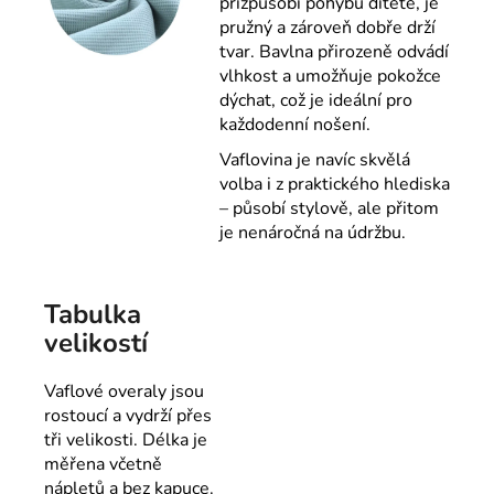
přizpůsobí pohybu dítěte, je
pružný a zároveň dobře drží
tvar. Bavlna přirozeně odvádí
vlhkost a umožňuje pokožce
dýchat, což je ideální pro
každodenní nošení.
Vaflovina je navíc skvělá
volba i z praktického hlediska
– působí stylově, ale přitom
je nenáročná na údržbu.
Tabulka
velikostí
Vaflové overaly jsou
rostoucí a vydrží přes
tři velikosti. Délka je
měřena včetně
nápletů a bez kapuce.