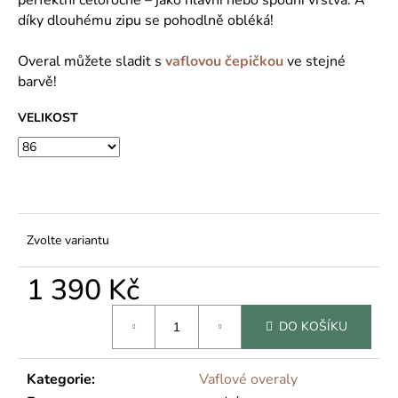
č
u
díky dlouhému zipu se pohodlně obléká!
j
e
Overal můžete sladit s
vaflovou čepičkou
ve stejné
m
barvě!
e
VELIKOST
Zvolte variantu
1 390 Kč
Měrná
DO KOŠÍKU
cena:
Kategorie
:
Vaflové overaly