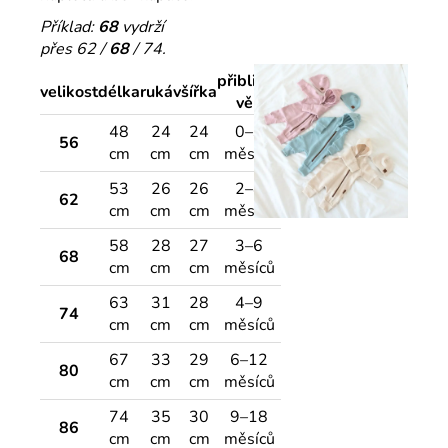
Příklad:
68
vydrží
přes 62 /
68
/ 74.
přibližný
velikost
délka
rukáv
šířka
věk
48
24
24
0–3
56
cm
cm
cm
měsíce
53
26
26
2–4
62
cm
cm
cm
měsíce
58
28
27
3–6
68
cm
cm
cm
měsíců
63
31
28
4–9
74
cm
cm
cm
měsíců
67
33
29
6–12
80
cm
cm
cm
měsíců
74
35
30
9–18
86
cm
cm
cm
měsíců