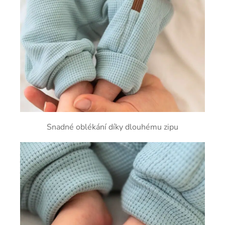
Snadné oblékání díky dlouhému zipu