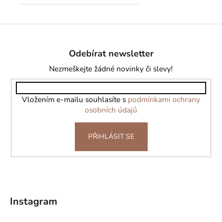
Z
á
Odebírat newsletter
p
a
Nezmeškejte žádné novinky či slevy!
t
í
Vložením e-mailu souhlasíte s
podmínkami ochrany
osobních údajů
PŘIHLÁSIT SE
Instagram