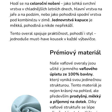
Hodí se na
celoroční nošení
– jako lehká svrchní
vrstva v chladnějších letních dnech, hlavní vrstva na
jaře a na podzim, nebo jako pohodlná spodní vrstva
pod kombinézu v zimě.
Jednovrstvá kapuce
je
měkká, pohodlná a nikde nepřekáží.
Tento overal spojuje praktičnost, pohodlí i styl –
jednoduše must-have kousek v každé výbavičce.
Prémiový materiál
Naše vaflové overaly jsou
ušité z jemného
vaflového
úpletu ze 100% bavlny
,
který vyniká svou jedinečnou
strukturou. Tento materiál je
nejen krásný na pohled, ale
především
prodyšný, měkký
a příjemný na dotek
. Díky
vaflové struktuře se lépe