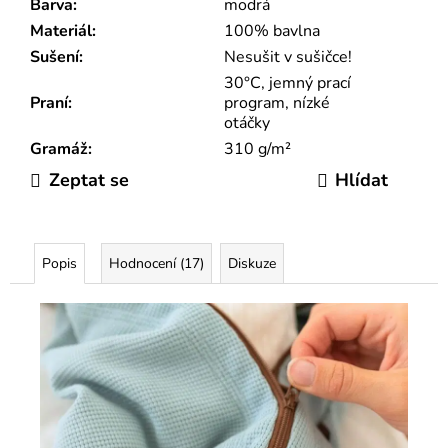
Barva
:
modrá
Materiál
:
100% bavlna
Sušení
:
Nesušit v sušičce!
30°C, jemný prací
Praní
:
program, nízké
otáčky
Gramáž
:
310 g/m²
Zeptat se
Hlídat
Popis
Hodnocení (17)
Diskuze