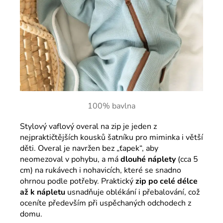
100% bavlna
Stylový vaflový overal na zip je jeden z
nejpraktičtějších kousků šatníku pro miminka i větší
děti. Overal je navržen bez „ťapek“, aby
neomezoval v pohybu, a má
dlouhé náplety
(cca 5
cm) na rukávech i nohavicích, které se snadno
ohrnou podle potřeby. Praktický
zip po celé délce
až k nápletu
usnadňuje oblékání i přebalování, což
oceníte především při uspěchaných odchodech z
domu.