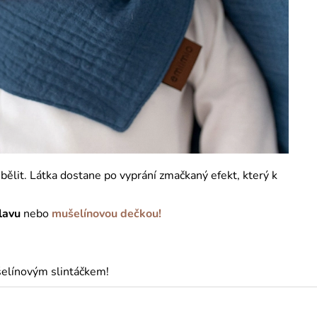
bělit. Látka dostane po vyprání zmačkaný efekt, který k
lavu
nebo
mušelínovou dečkou!
elínovým slintáčkem!