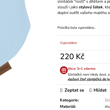
slintáček "rostl" s dítětem a
slouží i jako
stylový šátek
, kt
doplní outfit vašeho malého o
Položka byla vyprodána…
Vyprodáno
220 Kč
Měrná
cena:
Akce 3+1 zdarma
Slintáčků není nikdy dost, 
vložení čtyř slintáčků do 
Zeptat se
Hlídat
Kategorie
:
Sl
Materiál
:
mu