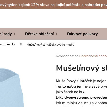
ový týden kojení: 12% sleva na kojicí polštáře a náhradní po
Co potřebujete najít?
ní sady
Dětské oblečení
Dárkové poukazy
HLEDAT
pro miminka
Mušelínový slintáček / světle modrý
Průměrné
Neohodnoceno
Podrobnosti hodn
hodnocení
Doporučujeme
Mušelínový sl
produktu
je
0,0
z
Mušelínový slintáček je nejen 
5
Tento
extra jemný
a
savý
bry
hvězdiček.
jako šátek na krk.
Díky
dvouvrstvému proveden
krk miminku v suchu a v pohod