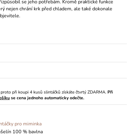
 přizpůsobil se jeho potřebám. Kromě praktické funkce
erý nejen chrání krk před chladem, ale také dokonale
bjevitele.
a proto při koupi 4 kusů slintáčků získáte čtvrtý ZDARMA.
Při
košíku
se cena jednoho automaticky odečte.
intáčky pro miminka
šelín 100 % bavlna