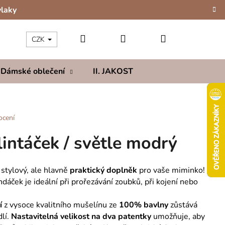
vlaky
Hledat
Přihlášení
Nákupní
CZK
Dámské oblečení
II. JAKOST
Kolekce
Hod
košík
ocení
intáček / světle modrý
stylový, ale hlavně
praktický doplněk
pro vaše miminko!
ndáček je ideální při prořezávání zoubků, při kojení nebo
í
z vysoce kvalitního mušelínu ze
100% bavlny
zůstává
lí.
Nastavitelná velikost
na dva patentky
umožňuje, aby