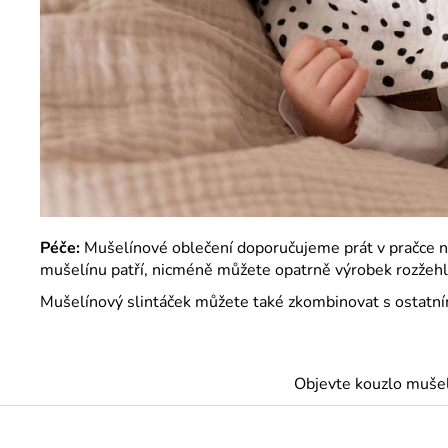
Péče:
Mušelínové oblečení doporučujeme prát v pračce na 
mušelínu patří, nicméně můžete opatrně výrobek rozžehli
Mušelínový slintáček můžete také zkombinovat s ostatní
Objevte kouzlo muše
Z
á