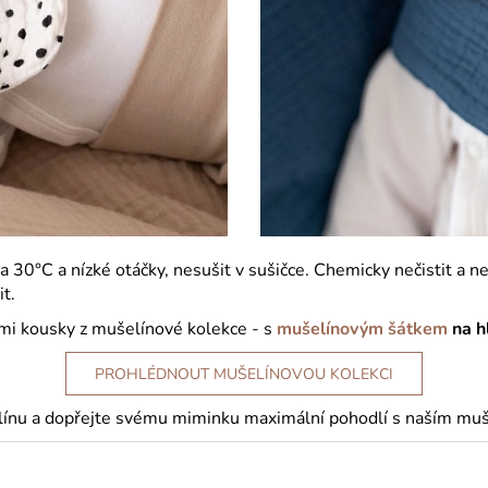
30°C a nízké otáčky, nesušit v sušičce. Chemicky nečistit a ne
t.
mi kousky z mušelínové kolekce - s
mušelínovým šátkem
na h
PROHLÉDNOUT MUŠELÍNOVOU KOLEKCI
línu a dopřejte svému miminku maximální pohodlí s naším muš