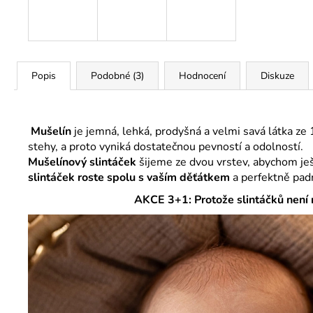
Popis
Podobné (3)
Hodnocení
Diskuze
Mušelín
je jemná, lehká, prodyšná a velmi savá látka ze
stehy, a proto vyniká dostatečnou pevností a odolností.
Mušelínový slintáček
šijeme ze dvou vrstev, abychom ješt
slintáček roste spolu s vaším děťátkem
a perfektně pad
AKCE 3+1: Protože slintáčků není 