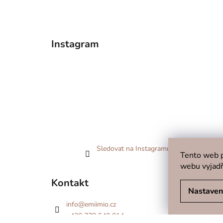
Instagram
Sledovat na Instagramu
Tento web p
webu vyjadř
Kontakt
Nastaven
info
@
emiimio.cz
+420 778 540 814