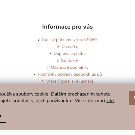
Informace pro vás
Kde se potkáme v roce 2026?
O značce
Doprava a platba
Kontakty
Obchodní podmínky
Podmínky ochrany osobních údajů
Vrácení zboží a reklamace
Blog
oužívá soubory cookie. Dalším procházením tohoto
ujete souhlas s jejich používáním.. Více informací
zde
.
í