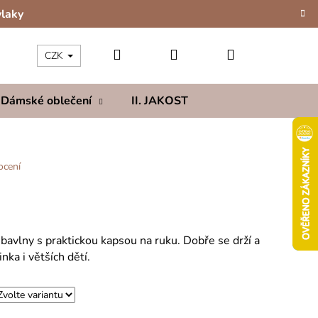
vlaky
Hledat
Přihlášení
Nákupní
CZK
Dámské oblečení
II. JAKOST
Kolekce
Hod
košík
ocení
avlny s praktickou kapsou na ruku. Dobře se drží a
ka i větších dětí.