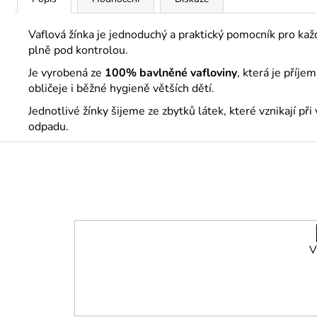
Vaflová žínka je jednoduchý a praktický pomocník pro kaž
plně pod kontrolou.
Je vyrobená ze
100% bavlněné vafloviny
, která je příj
obličeje i běžné hygieně větších dětí.
Jednotlivé žínky šijeme ze zbytků látek, které vznikají 
odpadu.
Z
á
p
a
t
í
V