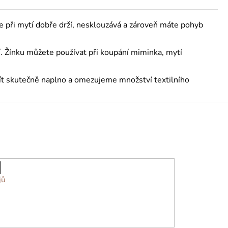
že při mytí dobře drží, nesklouzává a zároveň máte pohyb
tí. Žínku můžete používat při koupání miminka, mytí
užít skutečně naplno a omezujeme množství textilního
jů