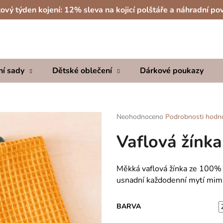
ový týden kojení: 12% sleva na kojicí polštáře a náhradní po
Co potřebujete najít?
ní sady
Dětské oblečení
Dárkové poukazy
HLEDAT
Průměrné
Neohodnoceno
Podrobnosti hodn
hodnocení
Doporučujeme
Vaflová žínka
produktu
je
0,0
z
Měkká vaflová žínka ze 100% b
5
usnadní každodenní mytí mimin
hvězdiček.
BARVA