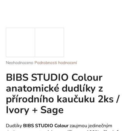
a
j
í
t
?
Průměrné
Neohodnoceno
Podrobnosti hodnocení
HLEDAT
hodnocení
BIBS STUDIO Colour
produktu
je
anatomické dudlíky z
0,0
z
D
přírodního kaučuku 2ks /
5
o
hvězdiček.
p
Ivory + Sage
o
r
u
Dudlíky
BIBS
STUDIO Colour
zaujmou jedinečným