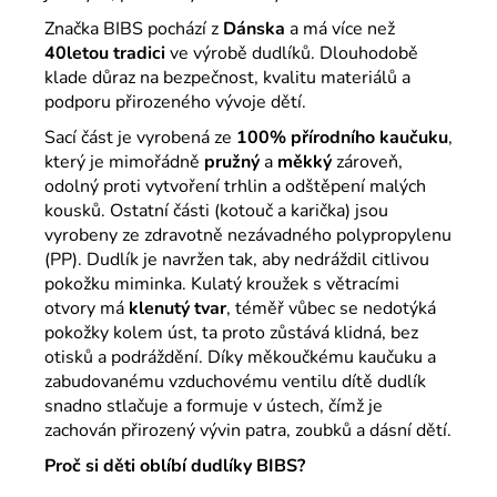
Značka
BIBS
pochází z
Dánska
a má více než
40letou tradici
ve výrobě dudlíků. Dlouhodobě
klade důraz na bezpečnost, kvalitu materiálů a
podporu přirozeného vývoje dětí.
Sací část je vyrobená ze
100% přírodního kaučuku
,
který je mimořádně
pružný
a
měkký
zároveň,
odolný proti vytvoření trhlin a odštěpení malých
kousků. Ostatní části (kotouč a karička) jsou
vyrobeny ze zdravotně nezávadného polypropylenu
(PP). Dudlík je navržen tak, aby nedráždil citlivou
pokožku miminka. Kulatý kroužek s větracími
otvory má
klenutý tvar
, téměř vůbec se nedotýká
pokožky kolem úst, ta proto zůstává klidná, bez
otisků a podráždění. Díky měkoučkému kaučuku a
zabudovanému vzduchovému ventilu dítě dudlík
snadno stlačuje a formuje v ústech, čímž je
zachován přirozený vývin patra, zoubků a dásní dětí.
Proč si děti oblíbí dudlíky BIBS?