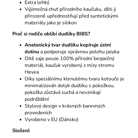
Extra lehký
Výjimečná chuť přírodního kaučuku, děti ji
přirozeně upřednostňují před syntetickými
materiály jako je silikon
Proč si rodiče oblíbí dudlíky BIBS?
Anatonický tvar dudlíku kopíruje ústní
dutinu
a podporuje správnou polohu jazyka
Dítě saje pouze 100% přírodní bezpečný
materiál, kaučuk vyrobený z mízy stromu
Hevea
Díky speciálnímu klenutému tvaru kotouče je
minimalizován dotyk dudlíku s pokožkou,
pokožka zůstává suchá a nevznikají
podráždění
Stylový design v krásných barevných
provedeních
Vyrobeno v EU (Dánsko)
Složení: