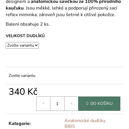
č
designem a
anatomickou savičkou ze
100% přírodního
u
kaučuku
. Jsou měkké, lehké a podporují přirozený sací
j
reflex miminka, zároveň jsou šetrné k citlivé pokožce.
e
Balení obsahuje 2 ks.
m
e
VELIKOST DUDLÍKŮ
Zvolte variantu
340 Kč
Měrná
DO KOŠÍKU
cena:
Anatomické dudlíky
Kategorie
:
BIBS