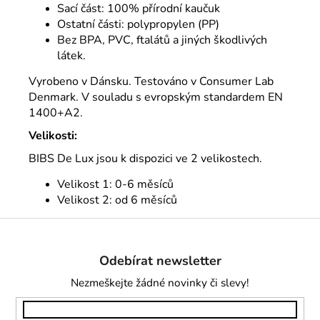
Sací část: 100% přírodní kaučuk
Ostatní části: polypropylen (PP)
Bez BPA, PVC, ftalátů a jiných škodlivých
látek.
Vyrobeno v Dánsku. Testováno v Consumer Lab
Denmark. V souladu s evropským standardem EN
1400+A2.
Velikosti:
BIBS De Lux jsou k dispozici ve 2 velikostech.
Velikost 1: 0-6 měsíců
Velikost 2: od 6 měsíců
Z
á
Odebírat newsletter
p
a
Nezmeškejte žádné novinky či slevy!
t
í