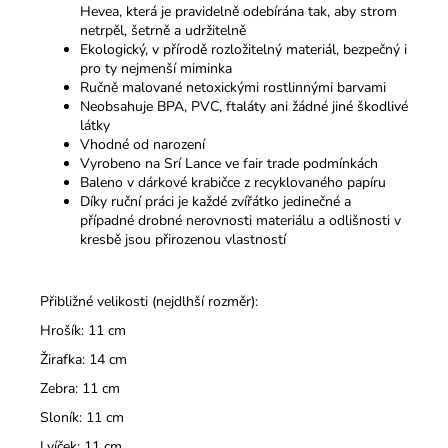
Hevea, která je pravidelně odebírána tak, aby strom
netrpěl, šetrně a udržitelně
Ekologický, v přírodě rozložitelný materiál, bezpečný i
pro ty nejmenší miminka
Ručně malované netoxickými rostlinnými barvami
Neobsahuje BPA, PVC, ftaláty ani žádné jiné škodlivé
látky
Vhodné od narození
Vyrobeno na Srí Lance ve fair trade podmínkách
Baleno v dárkové krabičce z recyklovaného papíru
Díky ruční práci je každé zvířátko jedinečné a
případné drobné nerovnosti materiálu a odlišnosti v
kresbě jsou přirozenou vlastností
Přibližné velikosti (nejdlhší rozměr):
Hrošík: 11 cm
Žirafka: 14 cm
Zebra: 11 cm
Sloník: 11 cm
Lvíček: 11 cm