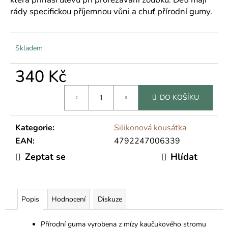
č
rády specifickou příjemnou vůni a chuť přírodní gumy.
u
j
e
m
Skladem
e
340 Kč
Měrná
DO KOŠÍKU
cena:
Kategorie
:
Silikonová kousátka
EAN
:
4792247006339
Zeptat se
Hlídat
Popis
Hodnocení
Diskuze
Přírodní guma vyrobena z mízy kaučukového stromu