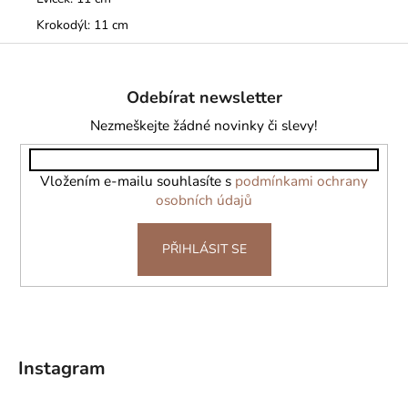
Krokodýl: 11 cm
Z
á
Odebírat newsletter
p
a
Nezmeškejte žádné novinky či slevy!
t
í
Vložením e-mailu souhlasíte s
podmínkami ochrany
osobních údajů
PŘIHLÁSIT SE
Instagram