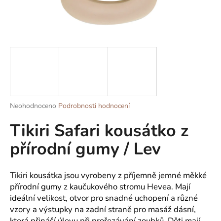
a
j
í
t
?
Průměrné
Neohodnoceno
Podrobnosti hodnocení
HLEDAT
hodnocení
Tikiri Safari kousátko z
produktu
je
přírodní gumy / Lev
0,0
z
D
5
o
hvězdiček.
Tikiri kousátka jsou vyrobeny z příjemně jemné měkké
p
přírodní gumy z kaučukového stromu Hevea. Mají
o
ideální velikost, otvor pro snadné uchopení a různé
r
vzory a výstupky na zadní straně pro masáž dásní,
u
která přináší úlevu při prořezávání zoubků. Děti mají