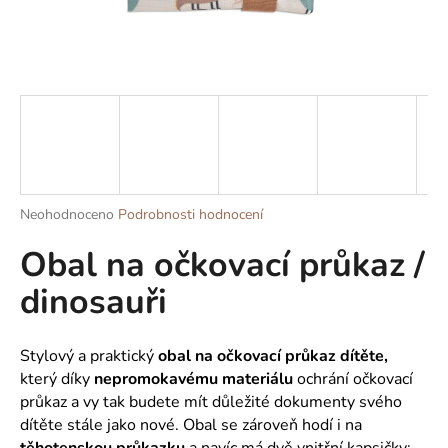
a
j
í
t
?
Průměrné
Neohodnoceno
Podrobnosti hodnocení
HLEDAT
hodnocení
Obal na očkovací průkaz /
produktu
je
dinosauři
0,0
z
D
5
o
hvězdiček.
Stylový a praktický
obal na očkovací průkaz dítěte,
p
který d
íky
nepromokavému
materiálu
ochrání očkovací
o
průkaz a vy tak budete mít důležité dokumenty svého
r
dítěte stále jako nové. Obal se zároveň hodí i na
u
těhotenskou průkazku
a navíc má dvě vnitřní kapsičky: