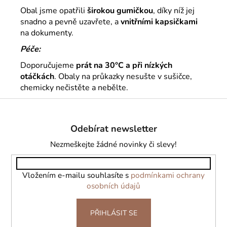
Obal jsme opatřili
širokou gumičkou
, díky níž jej
snadno a pevně uzavřete, a
vnitřními kapsičkami
na dokumenty.
Péče:
Doporučujeme
prát na 30°C a při nízkých
otáčkách
. Obaly na průkazky nesušte v sušičce,
chemicky nečistěte a nebělte.
Z
á
Odebírat newsletter
p
a
Nezmeškejte žádné novinky či slevy!
t
í
Vložením e-mailu souhlasíte s
podmínkami ochrany
osobních údajů
PŘIHLÁSIT SE