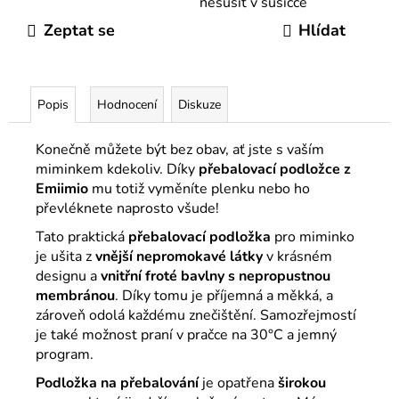
nesušit v sušičce
Zeptat se
Hlídat
Popis
Hodnocení
Diskuze
Konečně můžete být bez obav, ať jste s vaším
miminkem kdekoliv. Díky
přebalovací podložce z
Emiimio
mu totiž vyměníte plenku nebo ho
převléknete naprosto všude!
Tato praktická
přebalovací podložka
pro miminko
je ušita z
vnější nepromokavé látky
v krásném
designu a
vnitřní froté bavlny s nepropustnou
membránou
. Díky tomu je příjemná a měkká, a
zároveň odolá každému znečištění. Samozřejmostí
je také možnost praní v pračce na 30°C a jemný
program.
Podložka na přebalování
je opatřena
širokou