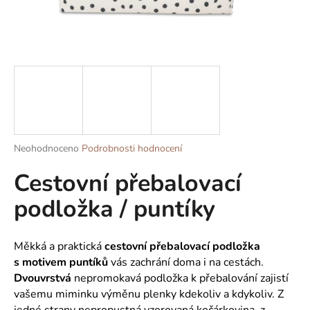
a
j
í
t
?
Průměrné
Neohodnoceno
Podrobnosti hodnocení
HLEDAT
hodnocení
Cestovní přebalovací
produktu
je
podložka / puntíky
0,0
z
D
5
o
hvězdiček.
Měkká a praktická
cestovní přebalovací podložka
p
s
motivem puntíků
vás zachrání doma i na cestách.
o
Dvouvrstvá
nepromokavá podložka k přebalování zajistí
r
vašemu miminku výměnu plenky kdekoliv a kdykoliv. Z
u
jedné strany nepropustná vzorovaná kočárkovina, z