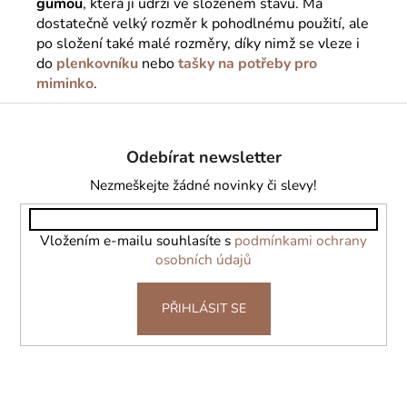
gumou
, která ji udrží ve složeném stavu. Má
dostatečně velký rozměr k pohodlnému použití, ale
po složení také malé rozměry, díky nimž se vleze i
do
plenkovníku
nebo
tašky na potřeby pro
miminko
.
Z
á
Odebírat newsletter
p
a
Nezmeškejte žádné novinky či slevy!
t
í
Vložením e-mailu souhlasíte s
podmínkami ochrany
osobních údajů
PŘIHLÁSIT SE