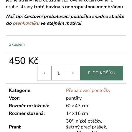
č
u
druhé strany
froté bavlna s nepropustnou membránou
.
j
Náš tip: Cestovní přebalovací podložku snadno sbalíte
e
do
plenkovníku
ve stejném motivu!
m
e
Skladem
450 Kč
Měrná
DO KOŠÍKU
cena:
Kategorie
:
Přebalovací podložky
Vzor
:
puntíky
Rozměr rozložená
:
62×43 cm
Rozměr složená
:
14×16 cm
30°, nízké otáčky,
Praní
:
šetrný prací prášek,