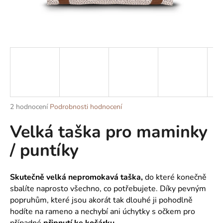
a
j
í
t
?
Průměrné
2 hodnocení
Podrobnosti hodnocení
HLEDAT
hodnocení
Velká taška pro maminky
produktu
je
/ puntíky
5,0
z
D
5
o
hvězdiček.
Skutečně velká nepromokavá taška,
do které konečně
p
sbalíte naprosto všechno, co potřebujete. Díky pevným
o
popruhům, které jsou akorát tak dlouhé ji pohodlně
r
hodíte na rameno a nechybí ani úchytky s očkem pro
u
případné
připnutí
ke kočárku
.