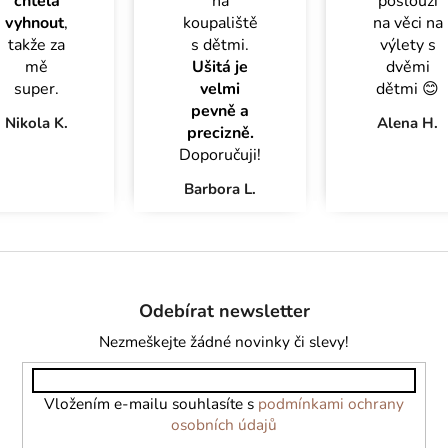
chtěla
na
poslouží
vyhnout
,
koupaliště
na věci na
takže za
s dětmi.
výlety s
mě
Ušitá je
dvěmi
super.
velmi
dětmi 😊
pevně a
Nikola K.
Alena H.
precizně.
Doporučuji!
Barbora L.
Z
á
Odebírat newsletter
p
a
Nezmeškejte žádné novinky či slevy!
t
í
Vložením e-mailu souhlasíte s
podmínkami ochrany
osobních údajů