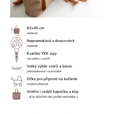
63×45 cm
velikost
Nepromokavá a dvouvrstvá
materiál
Kvalitní YKK zipy
zip venku i uvnitř
Velký výběr vzorů a barev
jednobarevné i vzorované
Očka pro připnutí na kočárek
snadné připnutí
Vnitřní i vnější kapsička a klip
...ať ty důležité věci pořád nehledáte :)