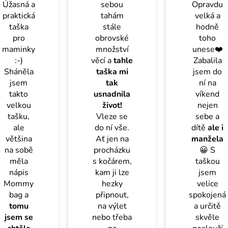
Úžasná a
sebou
Opravdu
praktická
tahám
velká a
taška
stále
hodně
pro
obrovské
toho
maminky
množství
unese❤️
:-)
věcí a
tahle
Zabalila
Sháněla
taška mi
jsem do
jsem
tak
ní na
takto
usnadnila
víkend
velkou
život!
nejen
tašku,
Vleze se
sebe a
ale
do ní vše.
dítě
ale i
většina
Ať jen na
manžela
na sobě
procházku
😀 S
měla
s kočárem,
taškou
nápis
kam ji lze
jsem
Mommy
hezky
velice
bag a
připnout,
spokojená
tomu
na výlet
a určitě
jsem se
nebo třeba
skvěle