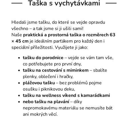
Taška s vychytávkami
Hledali jsme tašku, do které se vejde opravdu
všechno – a tak jsme si ji ušili sami!
Naše
praktická a prostorná taška o rozměrech 63
× 45 cm
je ideálním parťákem pro každý den i
speciální příležitosti. Využijete ji jako:
tašku do porodnice
– vejde se vám tam vše,
co potřebujete pro první dny,
tašku na cestování s miminkem
– sbalíte
plenky, oblečení i hračky,
plážovou tašku
– bez problémů pojme
osušku i piknikovou deku,
tašku na wellness víkend s kamarádkami
nebo tašku na plavání
– díky
nepromokavému materiálu se nemusíte bát
ani mokrých věcí.