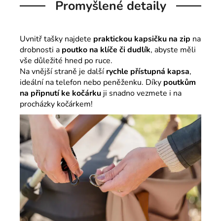
Promyšlené detaily
Uvnitř tašky najdete
praktickou kapsičku na zip
na
drobnosti a
poutko na klíče či dudlík
, abyste měli
vše důležité hned po ruce.
Na vnější straně je další
rychle přístupná kapsa
,
ideální na telefon nebo peněženku. Díky
poutkům
na připnutí ke kočárku
ji snadno vezmete i na
procházky kočárkem!