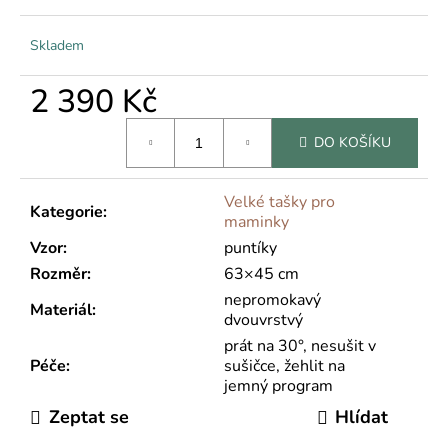
Skladem
2 390 Kč
Měrná
DO KOŠÍKU
cena:
Velké tašky pro
Kategorie
:
maminky
Vzor
:
puntíky
Rozměr
:
63×45 cm
nepromokavý
Materiál
:
dvouvrstvý
prát na 30°, nesušit v
Péče
:
sušičce, žehlit na
jemný program
Zeptat se
Hlídat