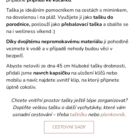
č
u
Taška je ideálním pomocníkem na cestách s miminkem,
j
na dovolenou i na pláž. Využijete ji jako
tašku do
e
porodnice,
poslouží jako
přebalovací taška
a sbalíte se
m
na i wellness víkend :)
e
Díky dvojitému nepromokavému materiálu
ji pohodlně
vezmete k vodě a v případě nehody budou věci v
bezpečí.
Abyste nelovili ze dna 45 cm hluboké tašky drobnosti,
přidali jsme
navrch kapsičku
na uložení klíčů nebo
mobilu a navíc najdete uvnitř klip, na který připnete
úplně cokoliv.
Chcete vnitřní prostor tašky ještě lépe zorganizovat?
Doplňte velkou tašku o další vychytávky, které vám
usnadní cestování – třeba
taštičku
nebo
plenkovník
.
CESTOVNÍ SADY