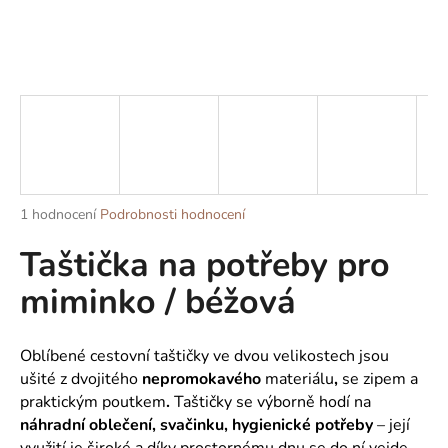
a
j
í
t
?
Průměrné
1 hodnocení
Podrobnosti hodnocení
HLEDAT
hodnocení
Taštička na potřeby pro
produktu
je
miminko / béžová
5,0
z
D
5
o
hvězdiček.
Oblíbené cestovní taštičky ve dvou velikostech
jsou
p
ušité z dvojitého
nepromokavého
materiálu
,
se zipem a
o
praktickým poutkem
.
Taštičky se výborně hodí na
r
náhradní oblečení, svačinku, hygienické potřeby
– její
u
využití je široké a díky prostornému dnu se do ní vejde