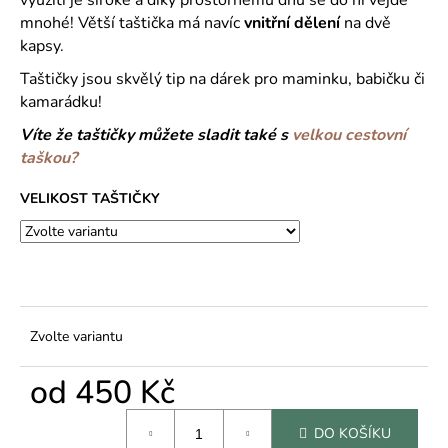
č
u
mnohé! Větší taštička má navíc
vnitřní dělení
na dvě
j
kapsy.
e
Taštičky jsou skvělý tip na dárek pro maminku, babičku či
m
kamarádku!
e
Víte že taštičky můžete sladit také s
velkou cestovní
taškou?
VELIKOST TAŠTIČKY
Zvolte variantu
od
450 Kč
Měrná
DO KOŠÍKU
cena: