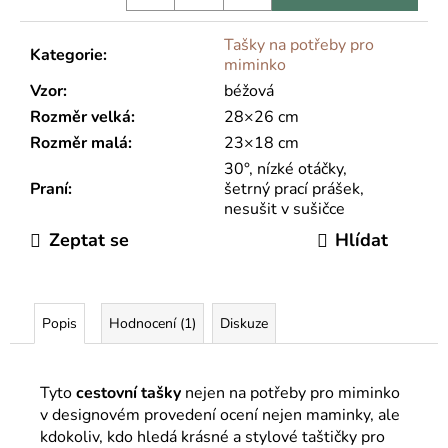
Tašky na potřeby pro
Kategorie
:
miminko
Vzor
:
béžová
Rozměr velká
:
28×26 cm
Rozměr malá
:
23×18 cm
30°, nízké otáčky,
Praní
:
šetrný prací prášek,
nesušit v sušičce
Zeptat se
Hlídat
Popis
Hodnocení (1)
Diskuze
Tyto
cestovní
tašky
nejen na potřeby pro miminko
v designovém provedení ocení nejen maminky, ale
kdokoliv, kdo hledá krásné a stylové taštičky pro