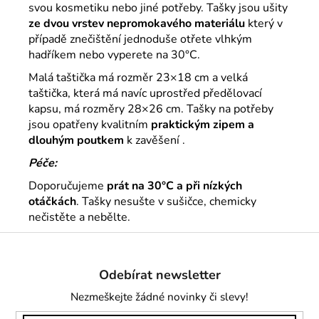
svou kosmetiku nebo jiné potřeby. Tašky jsou ušity
ze dvou vrstev nepromokavého materiálu
který v
případě znečištění jednoduše otřete vlhkým
hadříkem nebo vyperete na 30°C.
Malá taštička má rozměr 23×18 cm a velká
taštička, která má navíc uprostřed předělovací
kapsu, má rozměry 28×26 cm.
Tašky na potřeby
jsou opatřeny kvalitním
praktickým zipem a
dlouhým poutkem
k zavěšení .
Péče:
Doporučujeme
prát na 30°C a při nízkých
otáčkách
. Tašky nesušte v sušičce, chemicky
nečistěte a nebělte.
Z
á
Odebírat newsletter
p
a
Nezmeškejte žádné novinky či slevy!
t