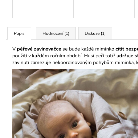
Popis
Hodnocení (1)
Diskuze (1)
V
péřové zavinovačce
se bude každé miminko
cítit bez
použití v každém ročním období. Husí peří totiž
udržuje s
zavinutí zamezuje nekoordinovaným pohybům miminka, kt