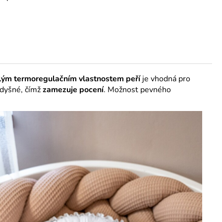
lým termoregulačním vlastnostem peří
je vhodná pro
rodyšné, čímž
zamezuje pocení
. Možnost pevného