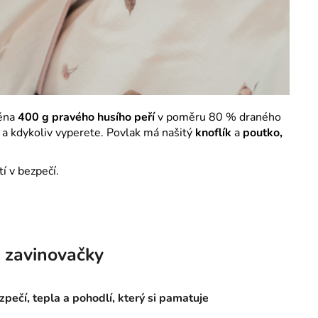
něna
400 g pravého husího peří
v poměru 80 % draného
 a kdykoliv vyperete. Povlak má našitý
knoflík
a
poutko,
tí v bezpečí.
 zavinovačky
zpečí, tepla a pohodlí, který si pamatuje