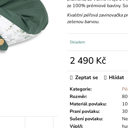
ze 100% prémiové bavlny. Souč
Kvalitní péřová zavinovačka 
zelenou barvou.
Skladem
2 490 Kč
Měrná
cena:
Zeptat se
Hlídat
Kategorie
:
Pé
Rozměr
:
80
Materiál povlaku
:
10
Praní povlaku
:
30
Sušení povlaku
:
Ne
Výplň
:
hus