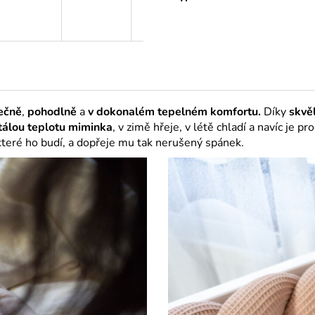
pečně
,
pohodlně
a
v dokonalém tepelném komfortu.
Díky
skvě
tálou teplotu
miminka
, v zimě hřeje, v létě chladí a navíc je p
eré ho budí, a dopřeje mu tak nerušený spánek.