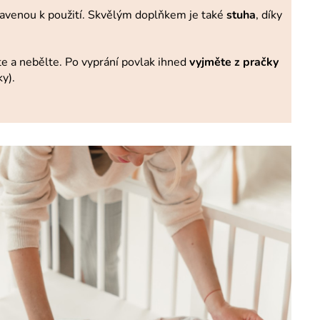
pravenou k použití. Skvělým doplňkem je také
stuha
, díky
ěte a nebělte. Po vyprání povlak ihned
vyjměte z pračky
ky).