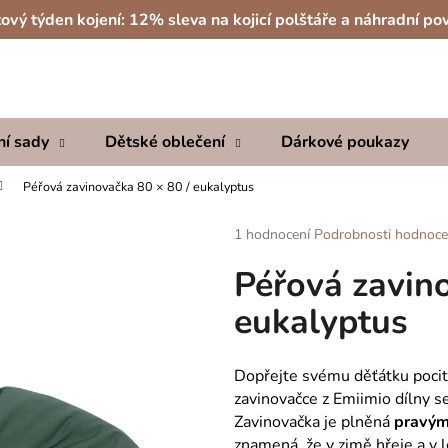
ový týden kojení: 12% sleva na kojicí polštáře a náhradní po
Co potřebujete najít?
ní sady
Dětské oblečení
Dárkové poukazy
HLEDAT
Péřová zavinovačka 80 × 80 / eukalyptus
Průměrné
1 hodnocení
Podrobnosti hodnoce
hodnocení
Doporučujeme
Péřová zavino
produktu
je
eukalyptus
5,0
z
5
hvězdiček.
Dopřejte svému děťátku poci
zavinovačce z Emiimio dílny s
Zavinovačka je plněná
pravým
znamená, že v zimě hřeje a v 