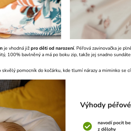
cm
je vhodná již
pro děti od narození
. Péřová zavinovačka je pl
šitý, 100% bavlněný a má po boku zip, takže jej snadno sundáte
o skvělý pomocník do kočárku, kde tlumí nárazy a miminko se cí
Výhody péřové
navodí pocit be
z dělohy