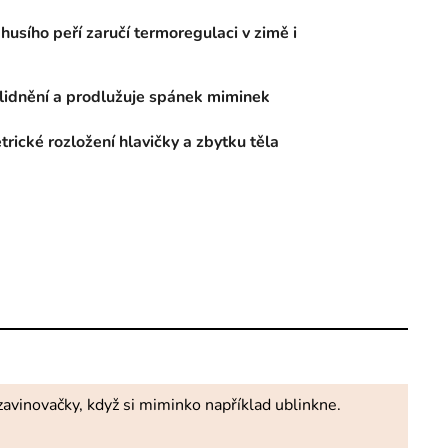
 husího peří zaručí termoregulaci v zimě i
zklidnění a prodlužuje spánek miminek
ické rozložení hlavičky a zbytku těla
avinovačky, když si miminko například ublinkne.