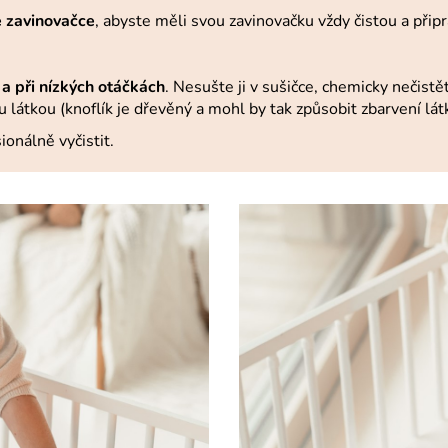
é zavinovačce
, abyste měli svou zavinovačku vždy čistou a při
a při nízkých otáčkách
. Nesušte ji v sušičce, chemicky nečist
u látkou (knoflík je dřevěný a mohl by tak způsobit zbarvení lát
ionálně vyčistit.