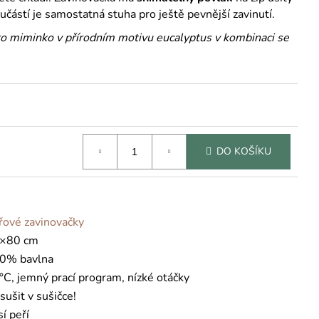
ástí je samostatná stuha pro ještě pevnější zavinutí.
pro miminko v přírodním motivu eucalyptus v kombinaci se
DO KOŠÍKU
řové zavinovačky
×80 cm
0% bavlna
°C, jemný prací program, nízké otáčky
sušit v sušičce!
í peří