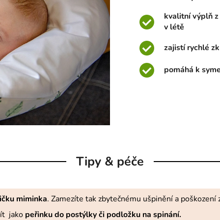
kvalitní výplň z
v létě
zajistí rychlé 
pomáhá k symetr
Tipy & péče
ičku miminka
. Zamezíte tak zbytečnému ušpinění a poškození z
ít jako
peřinku do postýlky či podložku na spinání.