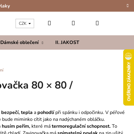
vlaky
Hledat
Přihlášení
Nákupní
CZK
Dámské oblečení
II. JAKOST
Kolekce
Hod
košík
ní
vačka 80 × 80 /
t
bezpečí, tepla
a
pohodlí
při spánku i odpočinku. V péřové
e bude miminko cítit jako na nadýchaném obláčku.
 husím peřím,
které má
termoregulační schopnost.
To
létě chladí. Zavinovačka má
snímatelný povlak
na zip ušitý