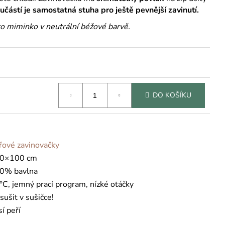
učástí je samostatná stuha pro ještě pevnější zavinutí.
ro miminko v neutrální béžové barvě.
DO KOŠÍKU
řové zavinovačky
0×100 cm
0% bavlna
°C, jemný prací program, nízké otáčky
sušit v sušičce!
í peří