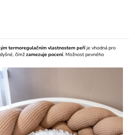
lým termoregulačním vlastnostem peří
je vhodná pro
rodyšné, čímž
zamezuje pocení
. Možnost pevného