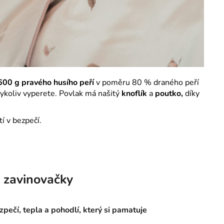
600 g pravého husího peří
v poměru 80 % draného peří
dykoliv vyperete. Povlak má našitý
knoflík
a
poutko,
díky
tí v bezpečí.
 zavinovačky
zpečí, tepla a pohodlí, který si pamatuje