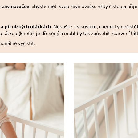
é zavinovačce
, abyste měli svou zavinovačku vždy čistou a při
a při nízkých otáčkách
. Nesušte ji v sušičce, chemicky nečist
u látkou (knoflík je dřevěný a mohl by tak způsobit zbarvení lát
ionálně vyčistit.