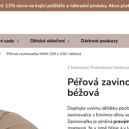
í: 12% sleva na kojicí polštáře a náhradní povlaky. Akce plat
Co potřebujete najít?
ní sady
Dětské oblečení
Dárkové poukazy
HLEDAT
Péřová zavinovačka MAXI 100 x 100 / béžová
Průměrné
2 hodnocení
Podrobnosti hodnoce
hodnocení
Doporučujeme
Péřová zavin
produktu
je
béžová
5,0
z
5
hvězdiček.
Dopřejte svému děťátku poci
zavinovačce z Emiimio dílny s
Zavinovačka je plněná
pravým
znamená, že v zimě hřeje a v 