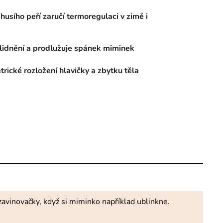
 husího peří zaručí termoregulaci v zimě i
zklidnění a prodlužuje spánek miminek
ické rozložení hlavičky a zbytku těla
avinovačky, když si miminko například ublinkne.