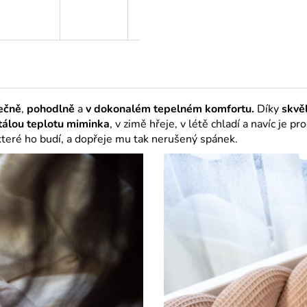
R
M
A
pečně
,
pohodlně
a
v dokonalém tepelném komfortu.
Díky
skvě
tálou teplotu
miminka
, v zimě hřeje, v létě chladí a navíc je p
eré ho budí, a dopřeje mu tak nerušený spánek.