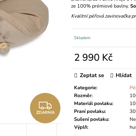
ze 100% prémiové bavlny.
So
Kvalitní péřová zavinovačka p
Skladem
2 990 Kč
Měrná
cena:
Zeptat se
Hlídat
Kategorie
:
Pé
Rozměr
:
10
Z
Materiál povlaku
:
10
Praní povlaku
:
30
ZDARMA
D
Sušení povlaku
:
Ne
Výplň
:
hus
A