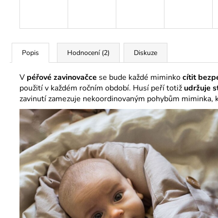
Popis
Hodnocení (2)
Diskuze
V
péřové zavinovačce
se bude každé miminko
cítit bez
použití v každém ročním období. Husí peří totiž
udržuje s
zavinutí zamezuje nekoordinovaným pohybům miminka, kt