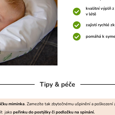
kvalitní výplň z
v létě
zajistí rychlé 
pomáhá k symetr
Tipy & péče
ičku miminka
. Zamezíte tak zbytečnému ušpinění a poškození z
ít jako
peřinku do postýlky či podložku na spinání.