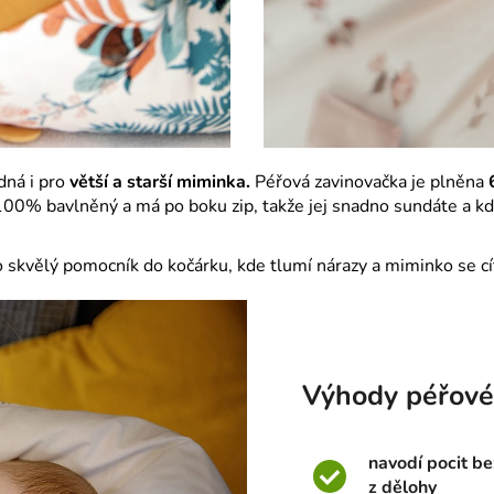
dná i pro
větší a starší miminka.
Péřová zavinovačka je plněna
 100% bavlněný a má po boku zip, takže jej snadno sundáte a k
o skvělý pomocník do kočárku, kde tlumí nárazy a miminko se cí
Výhody péřové
navodí pocit be
z dělohy