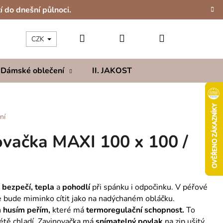
í do dnešní půlnoci.
Hledat
Přihlášení
Nákupní
CZK
Dámské oblečení
II. JAKOST
Kolekce
Hod
košík
ní
ovačka MAXI 100 x 100 /
t
bezpečí, tepla
a
pohodlí
při spánku i odpočinku. V péřové
e bude miminko cítit jako na nadýchaném obláčku.
 husím peřím,
které má
termoregulační schopnost.
To
létě chladí. Zavinovačka má
snímatelný povlak
na zip ušitý