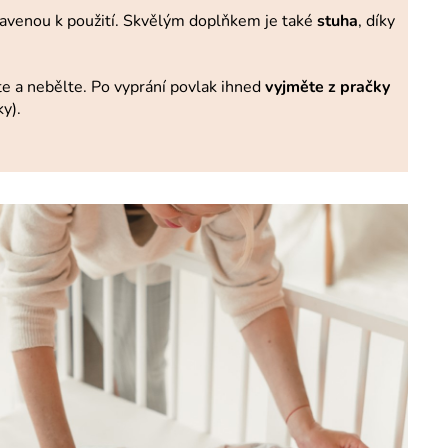
pravenou k použití. Skvělým doplňkem je také
stuha
, díky
ěte a nebělte. Po vyprání povlak ihned
vyjměte z pračky
ky).