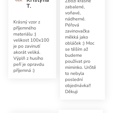
Kristýna
Zboží krásně
T.
zabalené,
voňavé,
nádherné.
Krásný vzor z
Péřová
příjemného
zavinovačka
materiálu :)
měkká jako
velikost 100x100
obláček :) Moc
je po zavinutí
se těším až
akorát veliká.
budeme
Výplň z husího
používat pro
peří je opravdu
miminko. Určitě
příjemná :)
to nebyla
poslední
objednávka!!
Děkuji