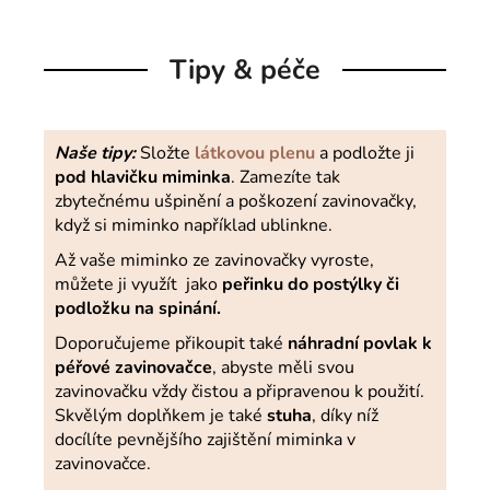
Tipy & péče
Naše tipy:
Složte
látkovou plenu
a podložte ji
pod hlavičku miminka
. Zamezíte tak
zbytečnému ušpinění a poškození zavinovačky,
když si miminko například ublinkne.
Až vaše miminko ze zavinovačky vyroste,
můžete ji využít jako
peřinku do postýlky či
podložku na spinání.
Doporučujeme přikoupit také
náhradní povlak k
péřové zavinovačce
, abyste měli svou
zavinovačku vždy čistou a připravenou k použití.
Skvělým doplňkem je také
stuha
, díky níž
docílíte pevnějšího zajištění miminka v
zavinovačce.