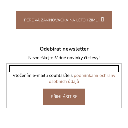
PÉŘOVÁ ZAVINOVAČKA NA LÉTO I ZIMU
Z
á
Odebírat newsletter
p
a
Nezmeškejte žádné novinky či slevy!
t
í
Vložením e-mailu souhlasíte s
podmínkami ochrany
osobních údajů
PŘIHLÁSIT SE