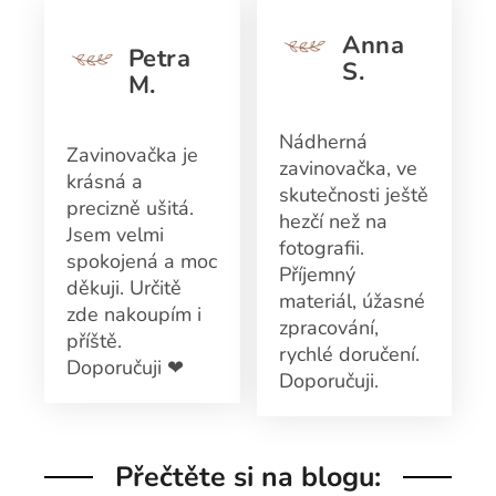
Anna
Petra
S.
M.
Nádherná
Zavinovačka je
zavinovačka, ve
krásná a
skutečnosti ještě
precizně ušitá.
hezčí než na
Jsem velmi
fotografii.
spokojená a moc
Příjemný
děkuji. Určitě
materiál, úžasné
zde nakoupím i
zpracování,
příště.
rychlé doručení.
Doporučuji ❤
Doporučuji.
Přečtěte si na blogu: