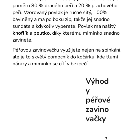
poměru 80 % draného peří a 20 % prachového
peří. Vzorovaný povlak je ručně šitý, 100%
bavlněný a má po boku zip, takže jej snadno
sundáte a kdykoliv vyperete. Povlak má našitý
knoflík
a
poutko,
díky kterému miminko snadno
zavinete.
Péřovou zavinovačku využijete nejen na spinkání,
ale je to skvělý pomocník do kočárku, kde tlumí
nárazy a miminko se cítí v bezpečí.
Výhod
y
péřové
zavino
vačky
n