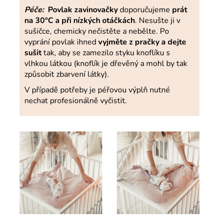
Péče:
Povlak zavinovačky
doporučujeme
prát
na 30°C a při nízkých otáčkách
. Nesušte ji v
sušičce, chemicky nečistěte a nebělte. Po
vyprání povlak ihned
vyjměte z pračky a dejte
sušit
tak, aby se zamezilo styku knoflíku s
vlhkou látkou (knoflík je dřevěný a mohl by tak
způsobit zbarvení látky).
V případě potřeby je péřovou výplň nutné
nechat profesionálně vyčistit.