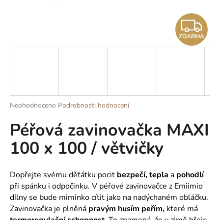
a
Z
j
í
ZDARMA
D
t
?
A
R
M
Průměrné
Neohodnoceno
Podrobnosti hodnocení
HLEDAT
hodnocení
A
Péřová zavinovačka MAXI
produktu
je
100 x 100 / větvičky
0,0
z
D
5
o
hvězdiček.
Dopřejte svému děťátku pocit
bezpečí, tepla
a
pohodlí
p
při spánku i odpočinku. V péřové zavinovačce z Emiimio
o
dílny se bude miminko cítit jako na nadýchaném obláčku.
r
Zavinovačka je plněná
pravým husím peřím,
které má
u
termoregulační schopnost.
To znamená, že v zimě hřeje