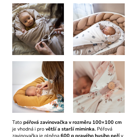
Tato
péřová zavinovačka v rozměru 100×100 cm
je vhodná i pro
větší a starší miminka.
Péřová
zavinovačka je plněna
600 g pravého husího peří
v