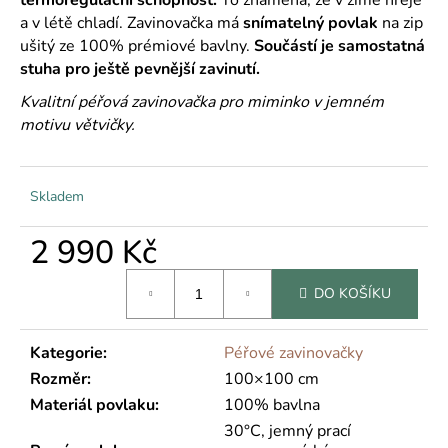
č
u
a v létě chladí. Zavinovačka má
snímatelný povlak
na zip
j
ušitý ze 100% prémiové bavlny.
Součástí je samostatná
e
stuha pro ještě pevnější zavinutí.
m
Kvalitní péřová zavinovačka pro miminko v jemném
e
motivu větvičky.
Skladem
2 990 Kč
Měrná
DO KOŠÍKU
cena:
Kategorie
:
Péřové zavinovačky
Rozměr
:
100×100 cm
Materiál povlaku
:
100% bavlna
30°C, jemný prací