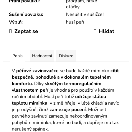
Praní povlaku
:
program, nízké
otáčky
Sušení povlaku
:
Nesušit v sušičce!
Výplň
:
husí peří
Zeptat se
Hlídat
Popis
Hodnocení
Diskuze
V
péřové zavinovačce
se bude každé miminko
cítit
bezpečně
,
pohodlně
a
v dokonalém tepelném
komfortu.
Díky
skvělým termoregulačním
vlastnostem peří
je vhodná pro použití v každém
ročním období. Husí peří totiž
udržuje stálou
teplotu
miminka
, v zimě hřeje, v létě chladí a navíc
je prodyšné, čímž
zamezuje pocení
. Možnost
pevného zavinutí zamezuje nekoordinovaným
pohybům miminka, které ho budí, a dopřeje mu tak
nerušený spánek.