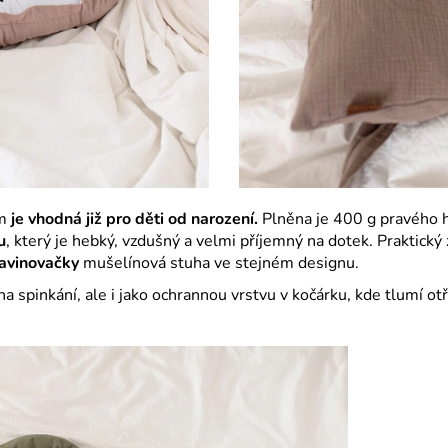
m
je vhodná již pro děti od narození.
Plněna je 400 g pravého 
u
, který je hebký, vzdušný a velmi příjemný na dotek. Praktick
avinovačky
mušelínová stuha ve stejném designu.
spinkání, ale i jako ochrannou vrstvu v kočárku, kde tlumí otře