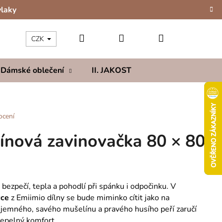
vlaky
Hledat
Přihlášení
Nákupní
CZK
Dámské oblečení
II. JAKOST
Kolekce
Hod
košík
ocení
ínová zavinovačka 80 × 80
bezpečí, tepla a pohodlí při spánku i odpočinku. V
čce
z Emiimio dílny se bude miminko cítit jako na
jemného, savého mušelínu a pravého husího peří zaručí
tepelný komfort.