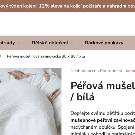
ový týden kojení: 12% sleva na kojicí polštáře a náhradní po
Co potřebujete najít?
ní sady
Dětské oblečení
Dárkové poukazy
HLEDAT
Péřová mušelínová zavinovačka 80 × 80 / bílá
Průměrné
Neohodnoceno
Podrobnosti hodn
hodnocení
Doporučujeme
Péřová mušel
produktu
je
/ bílá
0,0
z
5
hvězdiček.
Dopřejte svému děťátku pocit 
mušelínové péřové zavinova
nadýchaném obláčku. Spojení 
miminku pohodlí a optimální 