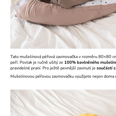
Tato mušelínová péřová zavinovačka v rozměru 80×80 c
peří. Povlak je ručně ušitý ze
100% bavlněného mušelín
pravidelné praní. Pro ještě pevnější zavinutí je
součástí z
Mušelínovou péřovou zavinovačku využijete nejen doma na 