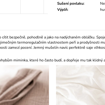
Sušení povlaku
:
Ne
Výplň
:
hus
cítit bezpečně, pohodlně a jako na nadýchaném obláčku. Spoj
výjimečným termoregulačním vlastnostem peří a prodyšnosti muše
osti zamezí pocení. Jemný mušelín navíc perfektně saje vlhkost
ybům miminka, které ho často budí, a dopřeje mu tak klidný 