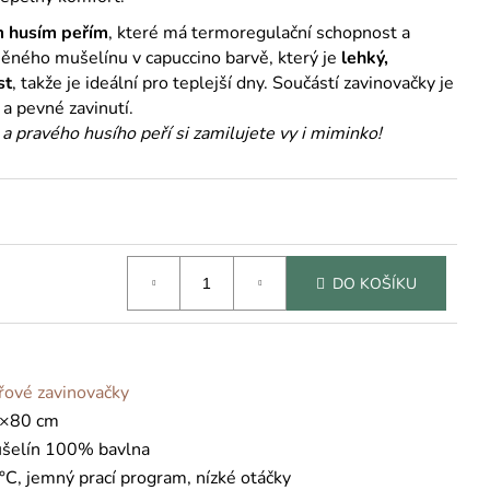
 husím peřím
, které má termoregulační schopnost a
něného mušelínu v capuccino barvě, který je
lehký,
st
, takže je ideální pro teplejší dny. Součástí zavinovačky je
a pevné zavinutí.
 pravého husího peří si zamilujete vy i miminko!
DO KOŠÍKU
řové zavinovačky
×80 cm
šelín 100% bavlna
°C, jemný prací program, nízké otáčky