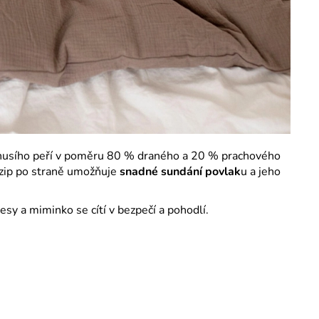
husího peří v poměru 80 % draného a 20 % prachového
ý zip po straně umožňuje
snadné sundání povlak
u a jeho
sy a miminko se cítí v bezpečí a pohodlí.