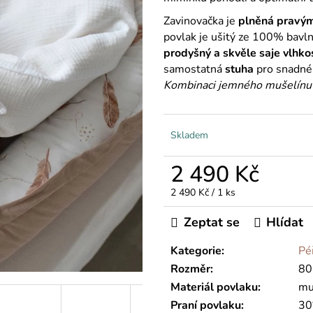
Zavinovačka je
plněná pravým
povlak je ušitý ze 100% bavl
prodyšný a skvěle saje vlhko
samostatná
stuha
pro snadné 
Kombinaci jemného mušelínu a
Skladem
2 490 Kč
Měrná
2 490 Kč / 1 ks
cena:
Zeptat se
Hlídat
Kategorie
:
Pé
Rozměr
:
80
Materiál povlaku
:
mu
Praní povlaku
:
30