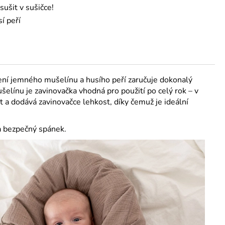
sušit v sušičce!
í peří
ení jemného mušelínu a husího peří zaručuje dokonalý
línu je zavinovačka vhodná pro použití po celý rok – v
 a dodává zavinovačce lehkost, díky čemuž je ideální
a bezpečný spánek.