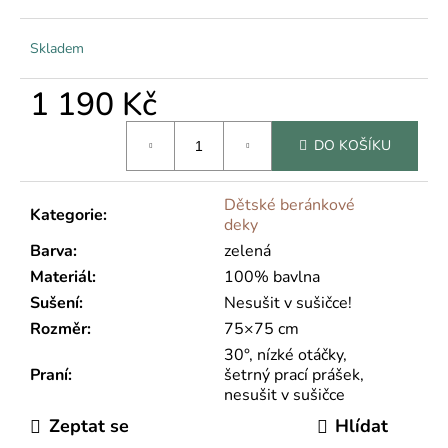
č
u
j
Skladem
e
m
1 190 Kč
e
Měrná
DO KOŠÍKU
cena:
Dětské beránkové
Kategorie
:
deky
Barva
:
zelená
Materiál
:
100% bavlna
Sušení
:
Nesušit v sušičce!
Rozměr
:
75×75 cm
30°, nízké otáčky,
Praní
:
šetrný prací prášek,
nesušit v sušičce
Zeptat se
Hlídat