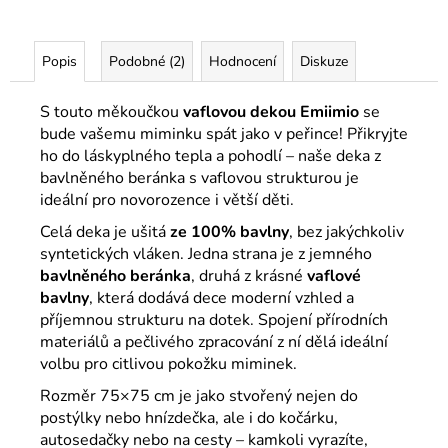
Popis
Podobné (2)
Hodnocení
Diskuze
S touto měkoučkou
vaflovou dekou Emiimio
se
bude vašemu miminku spát jako v peřince! Přikryjte
ho do láskyplného tepla a pohodlí – naše deka z
bavlněného beránka s vaflovou strukturou je
ideální pro novorozence i větší děti.
Celá deka je ušitá
ze 100% bavlny
, bez jakýchkoliv
syntetických vláken. Jedna strana je z jemného
bavlněného beránka
, druhá z krásné
vaflové
bavlny
, která dodává dece moderní vzhled a
příjemnou strukturu na dotek. Spojení přírodních
materiálů a pečlivého zpracování z ní dělá ideální
volbu pro citlivou pokožku miminek.
Rozměr 75×75 cm je jako stvořený nejen do
postýlky nebo hnízdečka, ale i do kočárku,
autosedačky nebo na cesty – kamkoli vyrazíte,