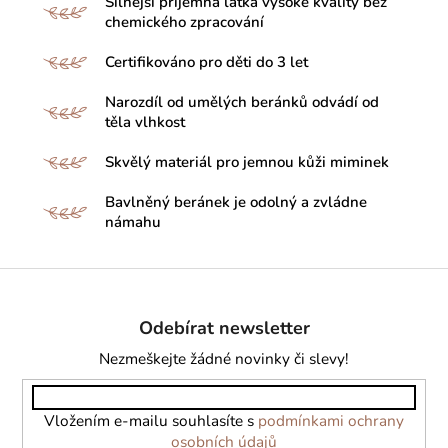
Silnější příjemná látka vysoké kvality bez
chemického zpracování
Certifikováno pro děti do 3 let
Narozdíl od umělých beránků odvádí od
těla vlhkost
Skvělý materiál pro jemnou kůži miminek
Bavlněný beránek je odolný a zvládne
námahu
Z
á
Odebírat newsletter
p
a
Nezmeškejte žádné novinky či slevy!
t
í
Vložením e-mailu souhlasíte s
podmínkami ochrany
osobních údajů