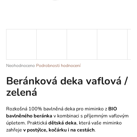
a
j
í
t
?
Průměrné
Neohodnoceno
Podrobnosti hodnocení
HLEDAT
hodnocení
Beránková deka vaflová /
produktu
je
zelená
0,0
z
D
5
o
hvězdiček.
Rozkošná 100% bavlněná deka
pro miminko z
BIO
p
bavlněného beránka
v kombinaci s příjemným vaflovým
o
úpletem.
Praktická
dětská deka
, která vaše miminko
r
zahřeje
v postýlce, kočárku i na cestách
.
u