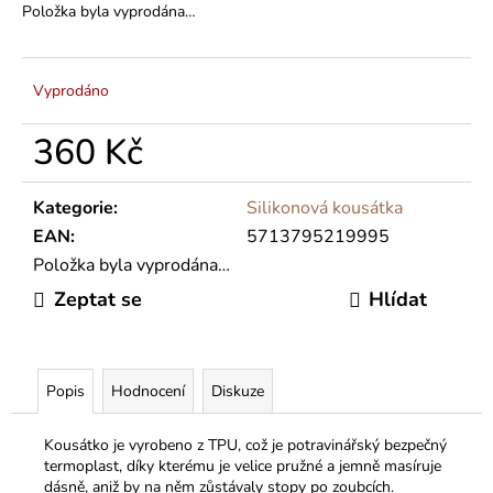
č
Položka byla vyprodána…
u
j
e
Vyprodáno
m
e
360 Kč
Měrná
cena:
Kategorie
:
Silikonová kousátka
EAN
:
5713795219995
Položka byla vyprodána…
Zeptat se
Hlídat
Popis
Hodnocení
Diskuze
Kousátko je vyrobeno z TPU, což je potravinářský bezpečný
termoplast, díky kterému je velice pružné a jemně masíruje
dásně, aniž by na něm zůstávaly stopy po zoubcích.