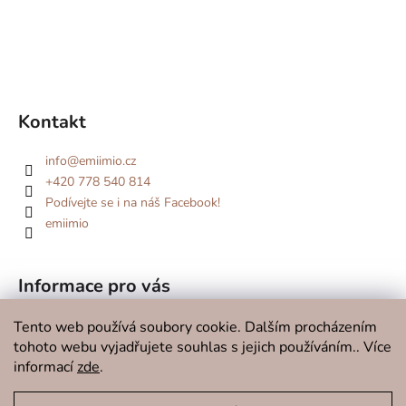
Kontakt
info
@
emiimio.cz
+420 778 540 814
Podívejte se i na náš Facebook!
emiimio
Informace pro vás
Kde se potkáme v roce 2026?
Tento web používá soubory cookie. Dalším procházením
tohoto webu vyjadřujete souhlas s jejich používáním.. Více
O značce
informací
zde
.
Doprava a platba
Kontakty