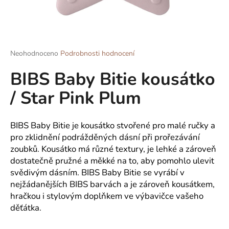
a
j
í
t
Průměrné
Neohodnoceno
Podrobnosti hodnocení
hodnocení
?
BIBS Baby Bitie kousátko
produktu
je
/ Star Pink Plum
0,0
z
5
HLEDAT
hvězdiček.
BIBS Baby Bitie je kousátko stvořené pro malé ručky a
pro zklidnění podrážděných dásní při prořezávání
zoubků. Kousátko má různé textury, je lehké a zároveň
dostatečně pružné a měkké na to, aby pomohlo ulevit
D
svědivým dásním. BIBS Baby Bitie se vyrábí v
o
nejžádanějších BIBS barvách a je zároveň kousátkem,
p
o
hračkou i stylovým doplňkem ve výbavičce vašeho
r
děťátka.
u