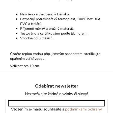
Navrženo a vyrobeno v Dánsku.
Bezpečný potravinářský termoplast, 100% bez BPA,
PVC a ftalátů.
Příjemně měkký a pružný materiál.
Testováno a certifikováno podle EU norem.
Vhodné od 3 měsíců.
Čistěte teplou vodou příp. jemným saponátem, sterilizujte
opařením vařící vodou.
Velikost cca 10 cm.
Z
á
Odebírat newsletter
p
a
Nezmeškejte žádné novinky či slevy!
t
í
Vložením e-mailu souhlasíte s
podmínkami ochrany