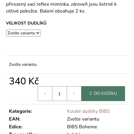
č
přirozený sací reflex miminka, zároveň jsou šetrné k
u
citlivé pokožce. Balení obsahuje 2 ks.
j
e
VELIKOST DUDLÍKŮ
m
e
Zvolte variantu
340 Kč
Měrná
DO KOŠÍKU
cena:
Kategorie
:
Kulaté dudlíky BIBS
EAN
:
Zvolte variantu
Edice
:
BIBS Boheme