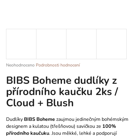
a
j
í
t
?
Průměrné
Neohodnoceno
Podrobnosti hodnocení
HLEDAT
hodnocení
BIBS Boheme dudlíky z
produktu
je
přírodního kaučku 2ks /
0,0
z
D
Cloud + Blush
5
o
hvězdiček.
p
o
Dudlíky
BIBS
Boheme
zaujmou jedinečným bohémským
r
designem a kulatou (třešňovou) savičkou ze
100%
u
přírodního kaučuku
. Jsou měkké, lehké a podporují