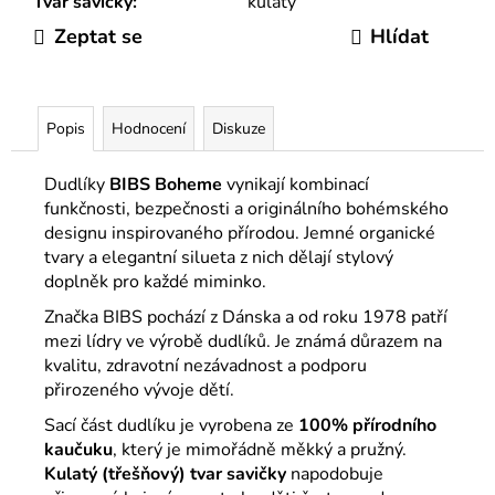
Tvar savičky
:
kulatý
Zeptat se
Hlídat
Popis
Hodnocení
Diskuze
Dudlíky
BIBS
Boheme
vynikají kombinací
funkčnosti, bezpečnosti a originálního bohémského
designu inspirovaného přírodou. Jemné organické
tvary a elegantní silueta z nich dělají stylový
doplněk pro každé miminko.
Značka
BIBS
pochází z Dánska a od roku 1978 patří
mezi lídry ve výrobě dudlíků. Je známá důrazem na
kvalitu, zdravotní nezávadnost a podporu
přirozeného vývoje dětí.
Sací část dudlíku je vyrobena ze
100% přírodního
kaučuku
, který je mimořádně měkký a pružný.
Kulatý (třešňový) tvar
savičky
napodobuje