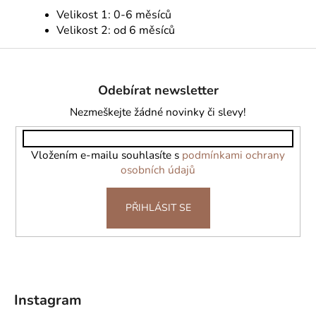
Velikost 1: 0-6 měsíců
Velikost 2: od 6 měsíců
Z
á
Odebírat newsletter
p
a
Nezmeškejte žádné novinky či slevy!
t
í
Vložením e-mailu souhlasíte s
podmínkami ochrany
osobních údajů
PŘIHLÁSIT SE
Instagram