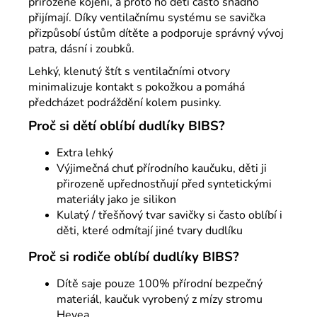
přirozené kojení, a proto ho děti často snadno
přijímají. Díky ventilačnímu systému se savička
přizpůsobí ústům dítěte a podporuje správný vývoj
patra, dásní i zoubků.
Lehký, klenutý štít s ventilačními otvory
minimalizuje kontakt s pokožkou a pomáhá
předcházet podráždění kolem pusinky.
Proč si dětí oblíbí dudlíky BIBS?
Extra lehký
Výjimečná chuť přírodního kaučuku, děti ji
přirozeně upřednostňují před syntetickými
materiály jako je silikon
Kulatý / třešňový tvar savičky si často oblíbí i
děti, které odmítají jiné tvary dudlíku
Proč si rodiče oblíbí dudlíky BIBS?
Dítě saje pouze 100% přírodní bezpečný
materiál, kaučuk vyrobený z mízy stromu
Hevea