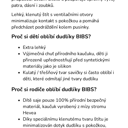
patra, dásní i zoubků.
Lehký, klenutý štít s ventilačními otvory
minimalizuje kontakt s pokožkou a pomáhá
předcházet podráždění kolem pusinky.
Proč si dětí oblíbí dudlíky BIBS?
Extra lehký
Výjimečná chuť přírodního kaučuku, děti ji
přirozeně upřednostňují před syntetickými
materiály jako je silikon
Kulatý / třešňový tvar savičky si často oblíbí i
děti, které odmítají jiné tvary dudlíku
Proč si rodiče oblíbí dudlíky BIBS?
Dítě saje pouze 100% přírodní bezpečný
materiál, kaučuk vyrobený z mízy stromu
Hevea
Díky speciálnímu klenutému tvaru štítu je
minimalizován dotyk dudlíku s pokožkou,