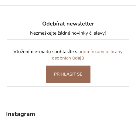
Z
á
Odebírat newsletter
p
a
Nezmeškejte žádné novinky či slevy!
t
í
Vložením e-mailu souhlasíte s
podmínkami ochrany
osobních údajů
PŘIHLÁSIT SE
Instagram