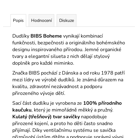
Popis
Hodnocení
Diskuze
Dudlíky
BIBS
Boheme
vynikají kombinací
funkčnosti, bezpečnosti a originálního bohémského
designu inspirovaného přírodou. Jemné organické
tvary a elegantní silueta z nich dělají stylový
doplněk pro každé miminko.
Značka
BIBS
pochází z Dánska a od roku 1978 patří
mezi lídry ve výrobě dudlíků. Je známá důrazem na
kvalitu, zdravotní nezávadnost a podporu
přirozeného vývoje dětí.
Sací část dudlíku je vyrobena ze
100% přírodního
kaučuku
, který je mimořádně měkký a pružný.
Kulatý (třešňový) tvar
savičky
napodobuje
přirozené kojení, a proto ho děti často snadno
přijímají. Díky ventilačnímu systému se savička
přizpůsobí ústům dítěte a podporuje správný vývoj