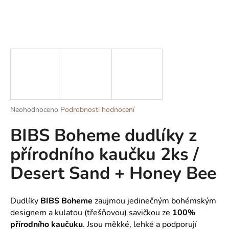
a
j
í
t
?
Průměrné
Neohodnoceno
Podrobnosti hodnocení
HLEDAT
hodnocení
BIBS Boheme dudlíky z
produktu
je
přírodního kaučku 2ks /
0,0
z
D
Desert Sand + Honey Bee
5
o
hvězdiček.
p
o
Dudlíky
BIBS
Boheme
zaujmou jedinečným bohémským
r
designem a kulatou (třešňovou) savičkou ze
100%
u
přírodního kaučuku
. Jsou měkké, lehké a podporují