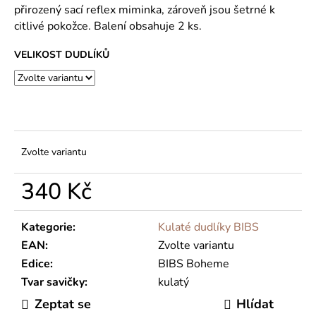
č
přirozený sací reflex miminka, zároveň jsou šetrné k
u
citlivé pokožce. Balení obsahuje 2 ks.
j
e
VELIKOST DUDLÍKŮ
m
e
Zvolte variantu
340 Kč
Měrná
cena:
Kategorie
:
Kulaté dudlíky BIBS
EAN
:
Zvolte variantu
Edice
:
BIBS Boheme
Tvar savičky
:
kulatý
Zeptat se
Hlídat