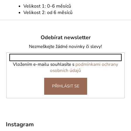
Velikost 1: 0-6 měsíců
Velikost 2: od 6 měsíců
Z
á
Odebírat newsletter
p
a
Nezmeškejte žádné novinky či slevy!
t
í
Vložením e-mailu souhlasíte s
podmínkami ochrany
osobních údajů
PŘIHLÁSIT SE
Instagram