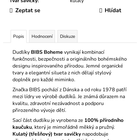
Tvar savičky
:
kulatý
Zeptat se
Hlídat
Popis
Hodnocení
Diskuze
Dudlíky
BIBS
Boheme
vynikají kombinací
funkčnosti, bezpečnosti a originálního bohémského
designu inspirovaného přírodou. Jemné organické
tvary a elegantní silueta z nich dělají stylový
doplněk pro každé miminko.
Značka
BIBS
pochází z Dánska a od roku 1978 patří
mezi lídry ve výrobě dudlíků. Je známá důrazem na
kvalitu, zdravotní nezávadnost a podporu
přirozeného vývoje dětí.
Sací část dudlíku je vyrobena ze
100% přírodního
kaučuku
, který je mimořádně měkký a pružný.
Kulatý (třešňový) tvar
savičky
napodobuje