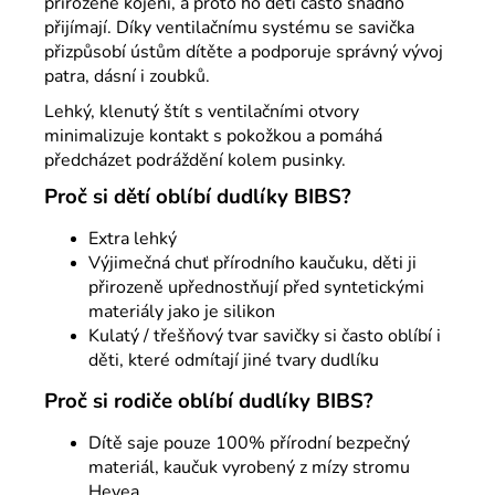
přirozené kojení, a proto ho děti často snadno
přijímají. Díky ventilačnímu systému se savička
přizpůsobí ústům dítěte a podporuje správný vývoj
patra, dásní i zoubků.
Lehký, klenutý štít s ventilačními otvory
minimalizuje kontakt s pokožkou a pomáhá
předcházet podráždění kolem pusinky.
Proč si dětí oblíbí dudlíky BIBS?
Extra lehký
Výjimečná chuť přírodního kaučuku, děti ji
přirozeně upřednostňují před syntetickými
materiály jako je silikon
Kulatý / třešňový tvar savičky si často oblíbí i
děti, které odmítají jiné tvary dudlíku
Proč si rodiče oblíbí dudlíky BIBS?
Dítě saje pouze 100% přírodní bezpečný
materiál, kaučuk vyrobený z mízy stromu
Hevea