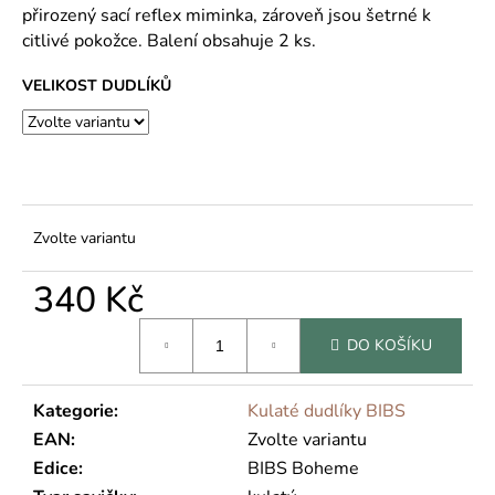
č
přirozený sací reflex miminka, zároveň jsou šetrné k
u
citlivé pokožce. Balení obsahuje 2 ks.
j
e
VELIKOST DUDLÍKŮ
m
e
Zvolte variantu
340 Kč
Měrná
DO KOŠÍKU
cena:
Kategorie
:
Kulaté dudlíky BIBS
EAN
:
Zvolte variantu
Edice
:
BIBS Boheme