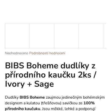
a
j
í
t
?
Průměrné
Neohodnoceno
Podrobnosti hodnocení
HLEDAT
hodnocení
BIBS Boheme dudlíky z
produktu
je
přírodního kaučku 2ks /
0,0
z
D
Ivory + Sage
5
o
hvězdiček.
p
o
Dudlíky
BIBS
Boheme
zaujmou jedinečným bohémským
r
designem a kulatou (třešňovou) savičkou ze
100%
u
přírodního kaučuku
. Jsou měkké, lehké a podporují