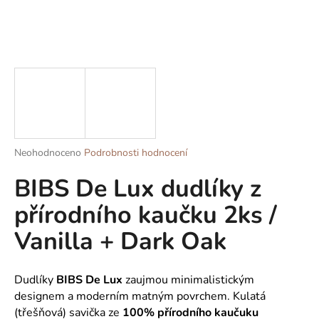
a
j
í
t
?
Průměrné
Neohodnoceno
Podrobnosti hodnocení
HLEDAT
hodnocení
BIBS De Lux dudlíky z
produktu
je
přírodního kaučku 2ks /
0,0
z
D
Vanilla + Dark Oak
5
o
hvězdiček.
p
o
Dudlíky
BIBS
De Lux
zaujmou minimalistickým
r
designem a moderním matným povrchem. Kulatá
u
(třešňová) savička ze
100% přírodního kaučuku