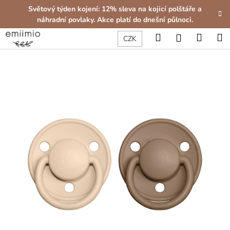
K
Přejít
Světový týden kojení: 12% sleva na kojicí polštáře a
na
o
náhradní povlaky. Akce platí do dnešní půlnoci.
obsah
Zpět
Zpět
š
Hledat
Nákup
M
Přihlášení
CZK
í
C
košík
k
o
p
o
t
ř
e
b
u
j
e
t
e
n