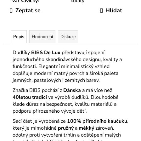
Tvar savičky
:
kulatý
Zeptat se
Hlídat
Popis
Hodnocení
Diskuze
Dudlíky
BIBS
De Lux
představují spojení
jednoduchého skandinávského designu, kvality a
funkčnosti. Elegantní minimalistický vzhled
doplňuje moderní matný povrch a široká paleta
jemných, pastelových i zemitých barev.
Značka
BIBS
pochází z
Dánska
a má více než
40letou tradici
ve výrobě dudlíků. Dlouhodobě
klade důraz na bezpečnost, kvalitu materiálů a
podporu přirozeného vývoje dětí.
Sací část je vyrobená ze
100% přírodního kaučuku
,
který je mimořádně
pružný
a
měkký
zároveň,
odolný proti vytvoření trhlin a odštěpení malých