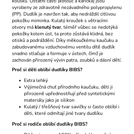
kousků. Ostatní části (kotouč a karička) jsou
vyrobeny ze zdravotně nezávadného polypropylenu
(PP). Dudlík je navržen tak, aby nedráždil citlivou
pokožku miminka. Kulatý kroužek s větracími
otvory má
klenutý tvar
, téměř vůbec se nedotýká
pokožky kolem úst, ta proto zůstává klidná, bez
otisků a podráždění. Díky měkoučkému kaučuku a
zabudovanému vzduchovému ventilu dítě dudlík
snadno stlačuje a formuje v ústech, čímž je
zachován přirozený vývin patra, zoubků a dásní dětí.
Proč si děti oblíbí dudlíky BIBS?
Extra lehký
Výjimečná chuť přírodního kaučuku, děti ji
přirozeně upřednostňují před syntetickými
materiály jako je silikon
Kulatý / třešňový tvar savičky si často oblíbí i
děti, které odmítají jiné tvary dudlíku
Proč si rodiče oblíbí dudlíky BIBS?