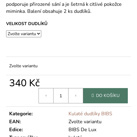
č
podporuje přirozené sání a je šetrná k citlivé pokožce
u
miminka. Balení obsahuje 2 ks dudlíků.
j
e
VELIKOST DUDLÍKŮ
m
e
Zvolte variantu
340 Kč
Měrná
DO KOŠÍKU
cena:
Kategorie
:
Kulaté dudlíky BIBS
EAN
:
Zvolte variantu
Edice
:
BIBS De Lux