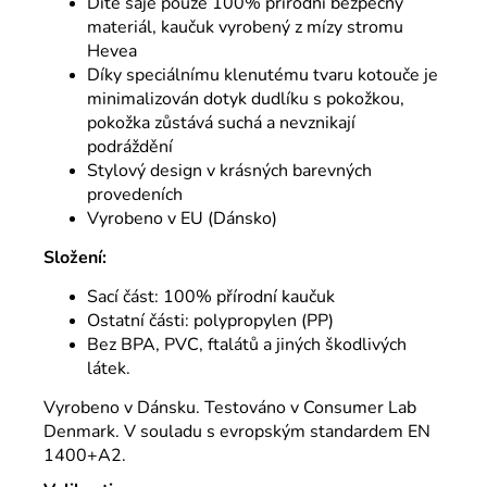
Dítě saje pouze 100% přírodní bezpečný
materiál, kaučuk vyrobený z mízy stromu
Hevea
Díky speciálnímu klenutému tvaru kotouče je
minimalizován dotyk dudlíku s pokožkou,
pokožka zůstává suchá a nevznikají
podráždění
Stylový design v krásných barevných
provedeních
Vyrobeno v EU (Dánsko)
Složení:
Sací část: 100% přírodní kaučuk
Ostatní části: polypropylen (PP)
Bez BPA, PVC, ftalátů a jiných škodlivých
látek.
Vyrobeno v Dánsku. Testováno v Consumer Lab
Denmark. V souladu s evropským standardem EN
1400+A2.