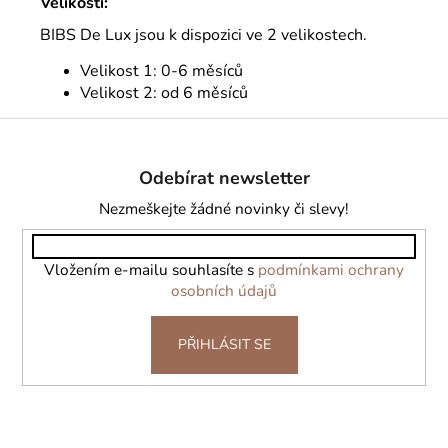
Velikosti:
BIBS De Lux jsou k dispozici ve 2 velikostech.
Velikost 1: 0-6 měsíců
Velikost 2: od 6 měsíců
Z
á
Odebírat newsletter
p
a
Nezmeškejte žádné novinky či slevy!
t
í
Vložením e-mailu souhlasíte s
podmínkami ochrany
osobních údajů
PŘIHLÁSIT SE