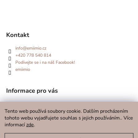
Kontakt
info
@
emiimio.cz
+420 778 540 814
Podívejte se i na náš Facebook!
emiimio
Informace pro vás
Kde se potkáme v roce 2026?
Tento web používá soubory cookie. Dalším procházením
O značce
tohoto webu vyjadřujete souhlas s jejich používáním.. Více
Doprava a platba
informací
zde
.
Kontakty
Obchodní podmínky