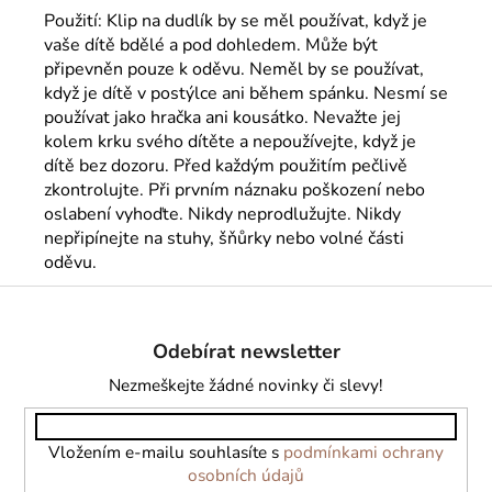
Použití: Klip na dudlík by se měl používat, když je
vaše dítě bdělé a pod dohledem. Může být
připevněn pouze k oděvu. Neměl by se používat,
když je dítě v postýlce ani během spánku. Nesmí se
používat jako hračka ani kousátko. Nevažte jej
kolem krku svého dítěte a nepoužívejte, když je
dítě bez dozoru. Před každým použitím pečlivě
zkontrolujte. Při prvním náznaku poškození nebo
oslabení vyhoďte. Nikdy neprodlužujte. Nikdy
nepřipínejte na stuhy, šňůrky nebo volné části
oděvu.
Z
á
Odebírat newsletter
p
a
Nezmeškejte žádné novinky či slevy!
t
í
Vložením e-mailu souhlasíte s
podmínkami ochrany
osobních údajů