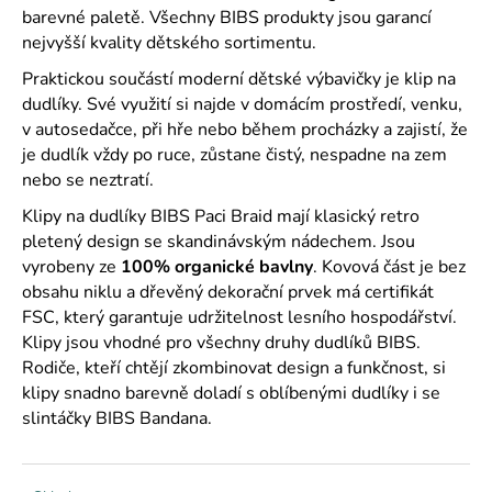
č
barevné paletě. Všechny BIBS produkty jsou garancí
u
nejvyšší kvality dětského sortimentu.
j
e
Praktickou součástí moderní dětské výbavičky je klip na
m
dudlíky. Své využití si najde v domácím prostředí, venku,
e
v autosedačce, při hře nebo během procházky a zajistí, že
je dudlík vždy po ruce, zůstane čistý, nespadne na zem
nebo se neztratí.
Klipy na dudlíky BIBS Paci Braid mají klasický retro
pletený design se skandinávským nádechem. Jsou
vyrobeny ze
100% organické bavlny
. Kovová část je bez
obsahu niklu a dřevěný dekorační prvek má certifikát
FSC, který garantuje udržitelnost lesního hospodářství.
Klipy jsou vhodné pro všechny druhy dudlíků BIBS.
Rodiče, kteří chtějí zkombinovat design a funkčnost, si
klipy snadno barevně doladí s oblíbenými dudlíky i se
slintáčky BIBS Bandana.