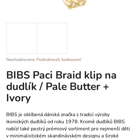
a
j
í
t
?
Průměrné
Neohodnoceno
Podrobnosti hodnocení
hodnocení
BIBS Paci Braid klip na
produktu
HLEDAT
je
dudlík / Pale Butter +
0,0
z
Ivory
5
D
hvězdiček.
o
p
BIBS je oblíbená dánská značka s tradicí výroby
o
ikonických dudlíků od roku 1978. Kromě dudlíků BIBS
r
nabízí také pestrý prémiový sortiment pro nejmenší děti
u
v minimalistickém skandinávském designu a široké