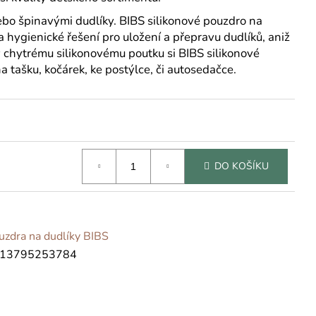
ebo špinavými dudlíky. BIBS silikonové pouzdro na
 hygienické řešení pro uložení a přepravu dudlíků, aniž
Díky chytrému silikonovému poutku si BIBS silikonové
 tašku, kočárek, ke postýlce, či autosedačce.
DO KOŠÍKU
uzdra na dudlíky BIBS
13795253784