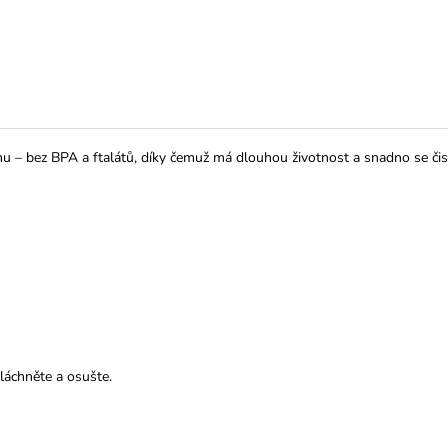
 – bez BPA a ftalátů, díky čemuž má dlouhou životnost a snadno se čistí
láchněte a osušte.