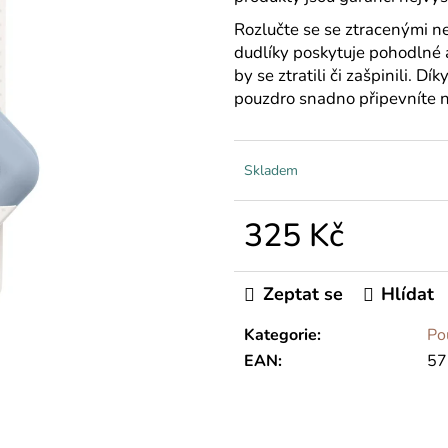
Rozlučte se se ztracenými n
dudlíky poskytuje pohodlné a
by se ztratili či zašpinili. 
pouzdro snadno připevníte na
Skladem
325 Kč
Měrná
cena:
Zeptat se
Hlídat
Kategorie
:
Po
EAN
:
57