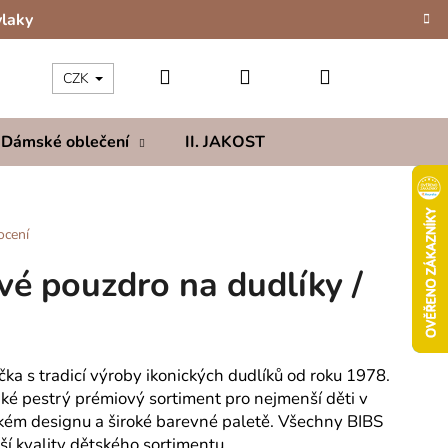
vlaky
Hledat
Přihlášení
Nákupní
CZK
Dámské oblečení
II. JAKOST
Kolekce
Hod
košík
ocení
vé pouzdro na dudlíky /
ka s tradicí výroby ikonických dudlíků od roku 1978.
aké pestrý prémiový sortiment pro nejmenší děti v
kém designu a široké barevné paletě. Všechny BIBS
ší kvality dětského sortimentu.