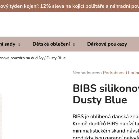
ový týden kojení: 12% sleva na kojicí polštáře a náhradní po
Co potřebujete najít?
ní sady
Dětské oblečení
Dárkové poukazy
HLEDAT
konové pouzdro na dudlíky / Dusty Blue
Průměrné
Neohodnoceno
Podrobnosti hodn
hodnocení
Doporučujeme
BIBS silikono
produktu
je
Dusty Blue
0,0
z
5
hvězdiček.
BIBS je oblíbená dánská znač
Kromě dudlíků BIBS nabízí t
minimalistickém skandinávs
produkty jsou garancí nejvyš