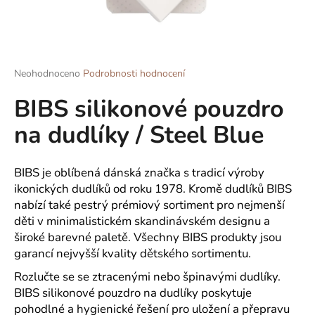
a
j
í
t
Průměrné
Neohodnoceno
Podrobnosti hodnocení
hodnocení
?
BIBS silikonové pouzdro
produktu
je
na dudlíky / Steel Blue
0,0
z
5
HLEDAT
hvězdiček.
BIBS je oblíbená dánská značka s tradicí výroby
ikonických dudlíků od roku 1978. Kromě dudlíků BIBS
nabízí také pestrý prémiový sortiment pro nejmenší
děti v minimalistickém skandinávském designu a
D
široké barevné paletě. Všechny BIBS produkty jsou
o
garancí nejvyšší kvality dětského sortimentu.
p
o
Rozlučte se se ztracenými nebo špinavými dudlíky.
r
BIBS silikonové pouzdro na dudlíky poskytuje
u
pohodlné a hygienické řešení pro uložení a přepravu