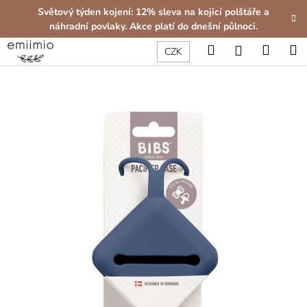
K
Přejít
Světový týden kojení: 12% sleva na kojicí polštáře a
na
o
náhradní povlaky. Akce platí do dnešní půlnoci.
obsah
Zpět
Zpět
š
Hledat
Nákup
M
Přihlášení
CZK
í
C
košík
k
o
p
o
t
ř
e
b
u
j
e
t
e
n