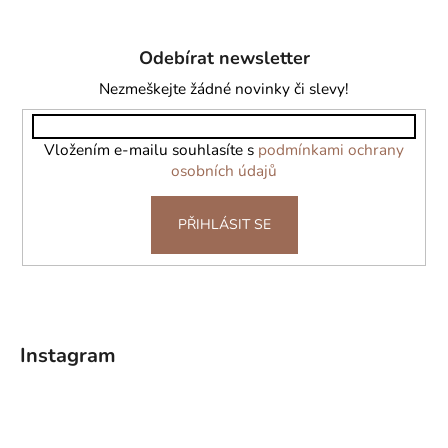
Z
á
Odebírat newsletter
p
a
Nezmeškejte žádné novinky či slevy!
t
í
Vložením e-mailu souhlasíte s
podmínkami ochrany
osobních údajů
PŘIHLÁSIT SE
Instagram