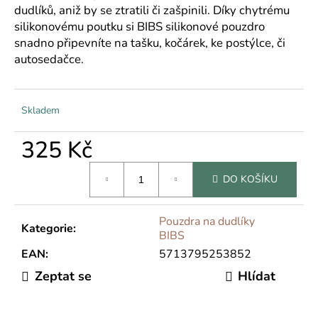
č
dudlíků, aniž by se ztratili či zašpinili. Díky chytrému
u
silikonovému poutku si BIBS silikonové pouzdro
j
snadno připevníte na tašku, kočárek, ke postýlce, či
e
autosedačce.
m
e
Skladem
325 Kč
Měrná
DO KOŠÍKU
cena:
Pouzdra na dudlíky
Kategorie
:
BIBS
EAN
:
5713795253852
Zeptat se
Hlídat