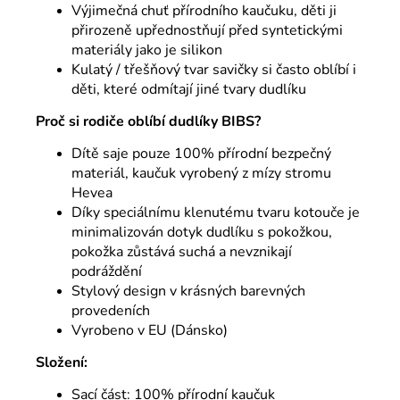
Výjimečná chuť přírodního kaučuku, děti ji
přirozeně upřednostňují před syntetickými
materiály jako je silikon
Kulatý / třešňový tvar savičky si často oblíbí i
děti, které odmítají jiné tvary dudlíku
Proč si rodiče oblíbí dudlíky BIBS?
Dítě saje pouze 100% přírodní bezpečný
materiál, kaučuk vyrobený z mízy stromu
Hevea
Díky speciálnímu klenutému tvaru kotouče je
minimalizován dotyk dudlíku s pokožkou,
pokožka zůstává suchá a nevznikají
podráždění
Stylový design v krásných barevných
provedeních
Vyrobeno v EU (Dánsko)
Složení:
Sací část: 100% přírodní kaučuk