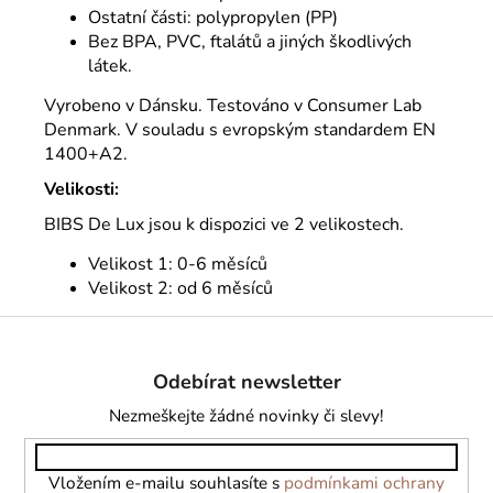
Ostatní části: polypropylen (PP)
Bez BPA, PVC, ftalátů a jiných škodlivých
látek.
Vyrobeno v Dánsku. Testováno v Consumer Lab
Denmark. V souladu s evropským standardem EN
1400+A2.
Velikosti:
BIBS De Lux jsou k dispozici ve 2 velikostech.
Velikost 1: 0-6 měsíců
Velikost 2: od 6 měsíců
Z
á
Odebírat newsletter
p
a
Nezmeškejte žádné novinky či slevy!
t
í
Vložením e-mailu souhlasíte s
podmínkami ochrany