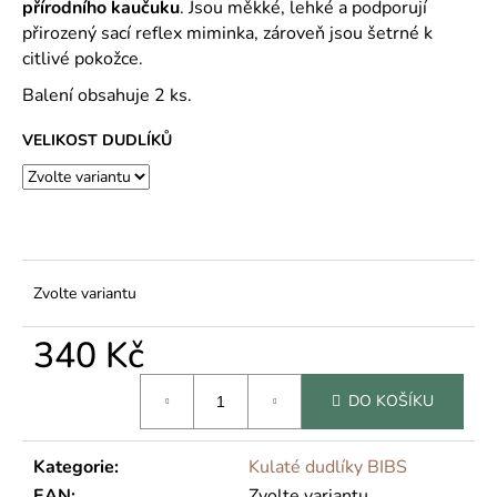
č
přírodního kaučuku
. Jsou měkké, lehké a podporují
u
přirozený sací reflex miminka, zároveň jsou šetrné k
j
citlivé pokožce.
e
Balení obsahuje 2 ks.
m
e
VELIKOST DUDLÍKŮ
Zvolte variantu
340 Kč
Měrná
DO KOŠÍKU
cena:
Kategorie
:
Kulaté dudlíky BIBS
EAN
:
Zvolte variantu