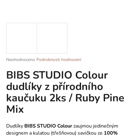
a
j
í
t
?
Průměrné
Neohodnoceno
Podrobnosti hodnocení
hodnocení
BIBS STUDIO Colour
produktu
HLEDAT
je
dudlíky z přírodního
0,0
z
kaučuku 2ks / Ruby Pine
5
D
hvězdiček.
o
Mix
p
o
r
Dudlíky
BIBS
STUDIO Colour
zaujmou jedinečným
u
designem a kulatou (třešňovou) savičkou ze
100%