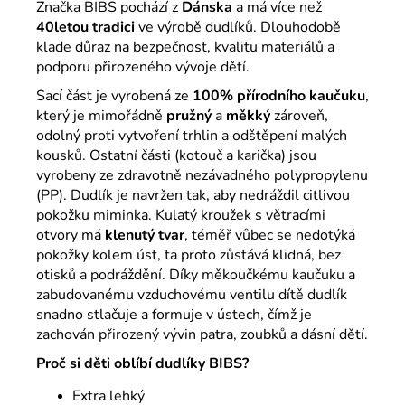
Značka
BIBS
pochází z
Dánska
a má více než
40letou tradici
ve výrobě dudlíků. Dlouhodobě
klade důraz na bezpečnost, kvalitu materiálů a
podporu přirozeného vývoje dětí.
Sací část je vyrobená ze
100% přírodního kaučuku
,
který je mimořádně
pružný
a
měkký
zároveň,
odolný proti vytvoření trhlin a odštěpení malých
kousků. Ostatní části (kotouč a karička) jsou
vyrobeny ze zdravotně nezávadného polypropylenu
(PP). Dudlík je navržen tak, aby nedráždil citlivou
pokožku miminka. Kulatý kroužek s větracími
otvory má
klenutý tvar
, téměř vůbec se nedotýká
pokožky kolem úst, ta proto zůstává klidná, bez
otisků a podráždění. Díky měkoučkému kaučuku a
zabudovanému vzduchovému ventilu dítě dudlík
snadno stlačuje a formuje v ústech, čímž je
zachován přirozený vývin patra, zoubků a dásní dětí.
Proč si děti oblíbí dudlíky BIBS?
Extra lehký