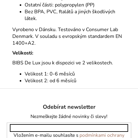
Ostatní části: polypropylen (PP)
Bez BPA, PVC, ftalátů a jiných škodlivých
látek.
Vyrobeno v Dánsku. Testováno v Consumer Lab
Denmark. V souladu s evropským standardem EN
1400+A2.
Velikosti:
BIBS De Lux jsou k dispozici ve 2 velikostech.
Velikost 1: 0-6 měsíců
Velikost 2: od 6 měsíců
Z
á
Odebírat newsletter
p
a
Nezmeškejte žádné novinky či slevy!
t
í
Vložením e-mailu souhlasíte s
podmínkami ochrany