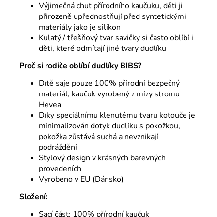
Výjimečná chuť přírodního kaučuku, děti ji
přirozeně upřednostňují před syntetickými
materiály jako je silikon
Kulatý / třešňový tvar savičky si často oblíbí i
děti, které odmítají jiné tvary dudlíku
Proč si rodiče oblíbí dudlíky BIBS?
Dítě saje pouze 100% přírodní bezpečný
materiál, kaučuk vyrobený z mízy stromu
Hevea
Díky speciálnímu klenutému tvaru kotouče je
minimalizován dotyk dudlíku s pokožkou,
pokožka zůstává suchá a nevznikají
podráždění
Stylový design v krásných barevných
provedeních
Vyrobeno v EU (Dánsko)
Složení:
Sací část: 100% přírodní kaučuk