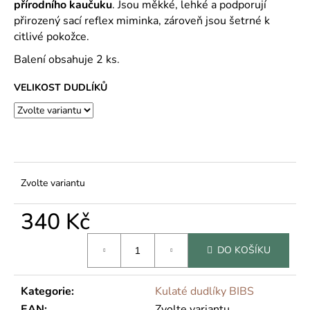
č
přírodního kaučuku
. Jsou měkké, lehké a podporují
u
přirozený sací reflex miminka, zároveň jsou šetrné k
j
citlivé pokožce.
e
Balení obsahuje 2 ks.
m
e
VELIKOST DUDLÍKŮ
Zvolte variantu
340 Kč
Měrná
DO KOŠÍKU
cena:
Kategorie
:
Kulaté dudlíky BIBS
EAN
:
Zvolte variantu