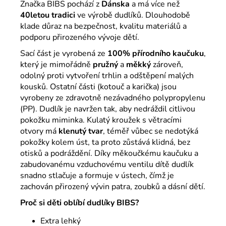
Značka
BIBS
pochází z
Dánska
a má více než
40letou tradici
ve výrobě dudlíků. Dlouhodobě
klade důraz na bezpečnost, kvalitu materiálů a
podporu přirozeného vývoje dětí.
Sací část je vyrobená ze
100% přírodního kaučuku
,
který je mimořádně
pružný
a
měkký
zároveň,
odolný proti vytvoření trhlin a odštěpení malých
kousků. Ostatní části (kotouč a karička) jsou
vyrobeny ze zdravotně nezávadného polypropylenu
(PP). Dudlík je navržen tak, aby nedráždil citlivou
pokožku miminka. Kulatý kroužek s větracími
otvory má
klenutý tvar
, téměř vůbec se nedotýká
pokožky kolem úst, ta proto zůstává klidná, bez
otisků a podráždění. Díky měkoučkému kaučuku a
zabudovanému vzduchovému ventilu dítě dudlík
snadno stlačuje a formuje v ústech, čímž je
zachován přirozený vývin patra, zoubků a dásní dětí.
Proč si děti oblíbí dudlíky BIBS?
Extra lehký