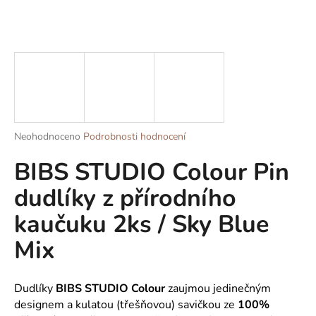
a
j
í
t
?
Průměrné
Neohodnoceno
Podrobnosti hodnocení
hodnocení
BIBS STUDIO Colour Pin
produktu
HLEDAT
je
dudlíky z přírodního
0,0
z
kaučuku 2ks / Sky Blue
5
D
hvězdiček.
o
Mix
p
o
r
Dudlíky
BIBS
STUDIO Colour
zaujmou jedinečným
u
designem a kulatou (třešňovou) savičkou ze
100%