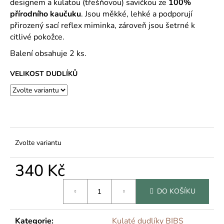
č
designem a kulatou (třešňovou) savičkou ze
100%
u
přírodního kaučuku
. Jsou měkké, lehké a podporují
j
přirozený sací reflex miminka, zároveň jsou šetrné k
e
citlivé pokožce.
m
Balení obsahuje 2 ks.
e
VELIKOST DUDLÍKŮ
Zvolte variantu
340 Kč
Měrná
DO KOŠÍKU
cena:
Kategorie
:
Kulaté dudlíky BIBS