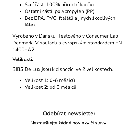
Sací část: 100% přírodní kaučuk
Ostatní části: polypropylen (PP)
Bez BPA, PVC, ftalátů a jiných škodlivých
látek.
Vyrobeno v Dánsku. Testováno v Consumer Lab
Denmark. V souladu s evropským standardem EN
1400+A2.
Velikosti:
BIBS De Lux jsou k dispozici ve 2 velikostech.
Velikost 1: 0-6 měsíců
Velikost 2: od 6 měsíců
Z
á
Odebírat newsletter
p
a
Nezmeškejte žádné novinky či slevy!
t