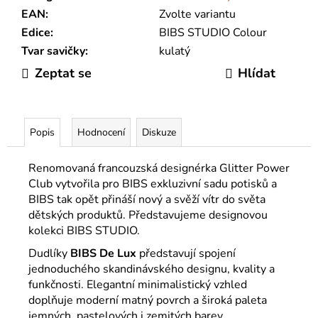
EAN
:
Zvolte variantu
Edice
:
BIBS STUDIO Colour
Tvar savičky
:
kulatý
Zeptat se
Hlídat
Popis
Hodnocení
Diskuze
Renomovaná francouzská designérka Glitter Power
Club vytvořila pro BIBS exkluzivní sadu potisků a
BIBS tak opět přináší nový a svěží vítr do světa
dětských produktů. Představujeme designovou
kolekci BIBS STUDIO.
Dudlíky
BIBS
De Lux
představují spojení
jednoduchého skandinávského designu, kvality a
funkčnosti. Elegantní minimalistický vzhled
doplňuje moderní matný povrch a široká paleta
jemných, pastelových i zemitých barev.