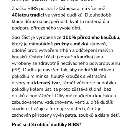
Značka
BIBS
pochází z
Dánska
a má více než
40letou tradici
ve výrobě dudlíků. Dlouhodobě
klade důraz na bezpečnost, kvalitu materiálů a
podporu přirozeného vývoje dětí.
Sací část je vyrobená ze
100% přírodního kaučuku
,
který je mimořádně
pružný
a
měkký
zároveň,
odolný proti vytvoření trhlin a odštěpení malých
kousků. Ostatní části (kotouč a karička) jsou
vyrobeny ze zdravotně nezávadného polypropylenu
(PP). Dudlík je navržen tak, aby nedráždil citlivou
pokožku miminka. Kulatý kroužek s větracími
otvory má
klenutý tvar
, téměř vůbec se nedotýká
pokožky kolem úst, ta proto zůstává klidná, bez
otisků a podráždění. Díky měkoučkému kaučuku a
zabudovanému vzduchovému ventilu dítě dudlík
snadno stlačuje a formuje v ústech, čímž je
zachován přirozený vývin patra, zoubků a dásní dětí.
Proč si děti oblíbí dudlíky BIBS?