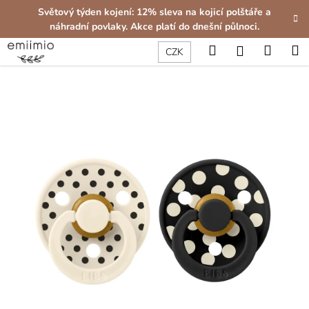
K
Přejít
Světový týden kojení: 12% sleva na kojicí polštáře a
na
o
náhradní povlaky. Akce platí do dnešní půlnoci.
obsah
Zpět
Zpět
š
Hledat
Nákup
M
Přihlášení
CZK
í
C
košík
k
o
p
o
t
ř
e
b
u
j
e
t
e
n