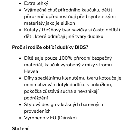
Extra lehký
Výjimečná chuť přírodního kaučuku, děti ji
přirozeně upřednostňují před syntetickými
materiály jako je silikon
Kulatý / třešňový tvar savičky si často oblíbí i
děti, které odmítají jiné tvary dudlíku
Proč si rodiče oblíbí dudlíky BIBS?
Dítě saje pouze 100% přírodní bezpečný
materiál, kaučuk vyrobený z mízy stromu
Hevea
Díky speciálnímu klenutému tvaru kotouče je
minimalizován dotyk dudlíku s pokožkou,
pokožka zůstává suchá a nevznikají
podráždění
Stylový design v krásných barevných
provedeních
Vyrobeno v EU (Dánsko)
Složení: