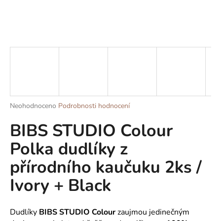
a
j
í
t
?
Průměrné
Neohodnoceno
Podrobnosti hodnocení
HLEDAT
hodnocení
BIBS STUDIO Colour
produktu
je
Polka dudlíky z
0,0
z
D
přírodního kaučuku 2ks /
5
o
hvězdiček.
p
Ivory + Black
o
r
u
Dudlíky
BIBS
STUDIO Colour
zaujmou jedinečným