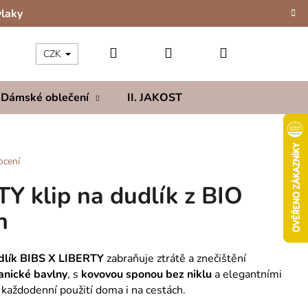
vlaky
Hledat
Přihlášení
Nákupní
CZK
Dámské oblečení
II. JAKOST
Kolekce
Hod
košík
ocení
Y klip na dudlík z BIO
h
udlík BIBS X LIBERTY
zabraňuje ztrátě a znečištění
nické bavlny
, s
kovovou sponou bez niklu
a elegantními
 každodenní použití doma i na cestách.