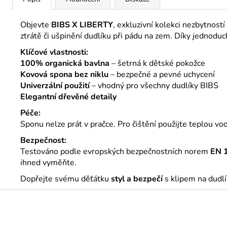
Objevte
BIBS X LIBERTY
, exkluzivní kolekci nezbytnos
ztrátě či ušpinění dudlíku při pádu na zem. Díky jednoduc
Klíčové vlastnosti:
100% organická bavlna
– šetrná k dětské pokožce
Kovová spona bez niklu
– bezpečné a pevné uchycení
Univerzální použití
– vhodný pro všechny dudlíky BIBS
Elegantní dřevěné detaily
Péče:
Sponu nelze prát v pračce. Pro čištění použijte teplou
Bezpečnost:
Testováno podle evropských bezpečnostních norem
EN 
ihned vyměňte.
Dopřejte svému děťátku
styl a bezpečí
s klipem na dudl
Z
á
p