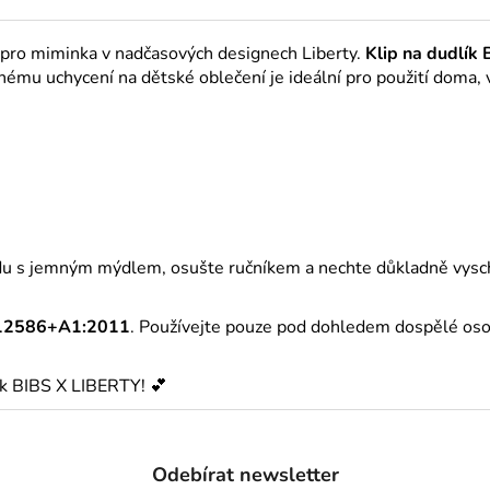
tí pro miminka v nadčasových designech Liberty.
Klip na dudlík 
hému uchycení na dětské oblečení je ideální pro použití doma, 
 vodu s jemným mýdlem, osušte ručníkem a nechte důkladně vysc
12586+A1:2011
. Používejte pouze pod dohledem dospělé osoby
ík BIBS X LIBERTY! 💕
Odebírat newsletter