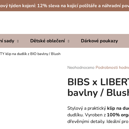
ový týden kojení: 12% sleva na kojicí polštáře a náhradní po
Co potřebujete najít?
ní sady
Dětské oblečení
Dárkové poukazy
HLEDAT
Y klip na dudlík z BIO bavlny / Blush
Průměrné
Neohodnoceno
Podrobnosti hodn
hodnocení
Doporučujeme
BIBS x LIBERT
produktu
je
bavlny / Blus
0,0
z
5
hvězdiček.
Stylový a praktický
klip na d
dudlíku. Vyroben z
100% orga
dřevěnými detaily. Ideální pro