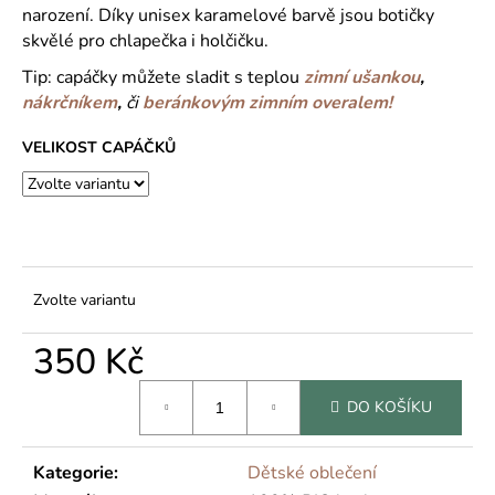
č
narození. Díky unisex karamelové barvě jsou botičky
u
skvělé pro chlapečka i holčičku.
j
e
Tip: capáčky můžete sladit s teplou
zimní ušankou
,
m
nákrčníkem
,
či
beránkovým zimním overalem!
e
VELIKOST CAPÁČKŮ
Zvolte variantu
350 Kč
Měrná
DO KOŠÍKU
cena:
Kategorie
:
Dětské oblečení