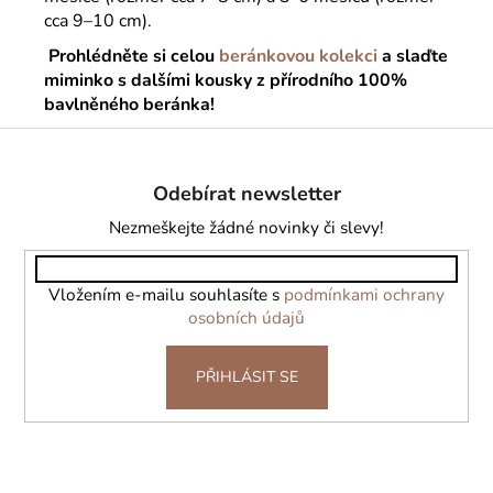
cca 9–10 cm).
Prohlédněte si celou
beránkovou kolekci
a slaďte
miminko s dalšími kousky z přírodního 100%
bavlněného beránka!
Z
á
Odebírat newsletter
p
a
Nezmeškejte žádné novinky či slevy!
t
í
Vložením e-mailu souhlasíte s
podmínkami ochrany
osobních údajů
PŘIHLÁSIT SE