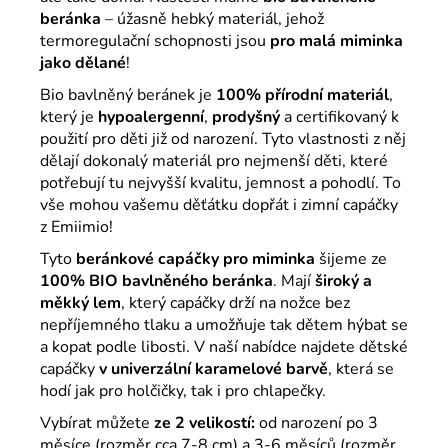
beránka
– úžasně hebký materiál, jehož
termoregulační schopnosti jsou
pro malá miminka
jako dělané
!
Bio bavlněný beránek
je
100% přírodní materiál
,
který je
hypoalergenní
,
prodyšný
a certifikovaný k
použití pro děti již od narození. Tyto vlastnosti z něj
dělají dokonalý materiál pro nejmenší děti, které
potřebují tu nejvyšší kvalitu, jemnost a pohodlí. To
vše mohou vašemu děťátku dopřát i zimní capáčky
z Emiimio!
Tyto
beránkové capáčky pro miminka
šijeme ze
100%
BIO bavlněného beránka
. Mají
široký a
měkký lem
, který capáčky drží na nožce bez
nepříjemného tlaku a umožňuje tak dětem hýbat se
a kopat podle libosti. V naší nabídce najdete dětské
capáčky
v univerzální karamelové barvě
, která se
hodí jak pro holčičky, tak i pro chlapečky.
Vybírat můžete
ze 2 velikostí:
od narození po 3
měsíce (rozměr cca 7-8 cm) a 3-6 měsíců (rozměr