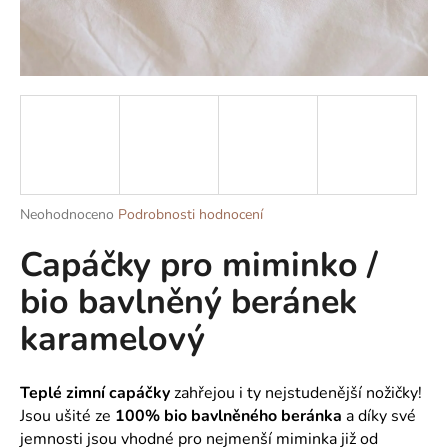
a
j
í
t
?
Průměrné
Neohodnoceno
Podrobnosti hodnocení
HLEDAT
hodnocení
Capáčky pro miminko /
produktu
je
bio bavlněný beránek
0,0
z
D
karamelový
5
o
hvězdiček.
p
o
Teplé zimní capáčky
zahřejou i ty nejstudenější nožičky!
r
Jsou ušité ze
100% bio bavlněného beránka
a díky své
u
jemnosti jsou vhodné pro nejmenší miminka již od