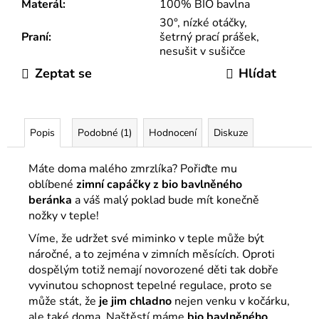
Materál
:
100% BIO bavlna
30°, nízké otáčky,
Praní
:
šetrný prací prášek,
nesušit v sušičce
Zeptat se
Hlídat
Popis
Podobné (1)
Hodnocení
Diskuze
Máte doma malého zmrzlíka? Pořiďte mu
oblíbené
zimní capáčky z bio bavlněného
beránka
a váš malý poklad bude mít konečně
nožky v teple!
Víme, že udržet své miminko v teple může být
náročné, a to zejména v zimních měsících. Oproti
dospělým totiž nemají novorozené děti tak dobře
vyvinutou schopnost tepelné regulace, proto se
může stát, že
je jim chladno
nejen venku v kočárku,
ale také doma. Naštěstí máme
bio bavlněného